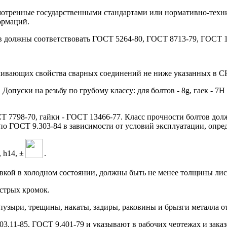
мотренные государственными стандартами или нормативно-техни
ормаций.
в должны соответствовать ГОСТ 5264-80, ГОСТ 8713-79, ГОСТ 1
ечивающих свойства сварных соединений не ниже указанных в СН
 Допуски на резьбу по грубому классу: для болтов - 8g, гаек - 7
Т 7798-70, гайки - ГОСТ 13466-77. Класс прочности болтов долж
по ГОСТ 9.303-84 в зависимости от условий эксплуатации, опред
 h14, ±
.
вкой в холодном состоянии, должны быть не менее толщины лис
острых кромок.
пузыри, трещины, накаты, задиры, раковины и брызги металла от
03.11-85, ГОСТ 9.401-79 и указывают в рабочих чертежах и заказ