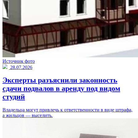
Источник фото
28.07.2026
Эксперты разъяснили законность
сдачи подвалов в аренду под видом
студий
Владельца могут привлечь к ответственности в виде штрафа,
а жильцов — выселить.