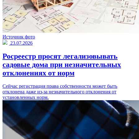
Источник фото
23.07.2026
Росреестр просят легализовывать
садовые дома при незначительных
отклонениях от норм
Сейчас регистрация права собственности может быть
отклонена даже из-за незначительного отклонения от
установленных норм.