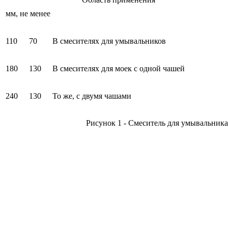
мм, не менее
110
70
В смесителях для умывальников
180
130
В смесителях для моек с одной чашей
240
130
То же, с двумя чашами
Рисунок 1 - Смеситель для умывальни