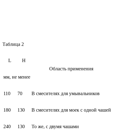
Таблица 2
L
H
Область применения
мм, не менее
110
70
В смесителях для умывальников
180
130
В смесителях для моек с одной чашей
240
130
То же, с двумя чашами