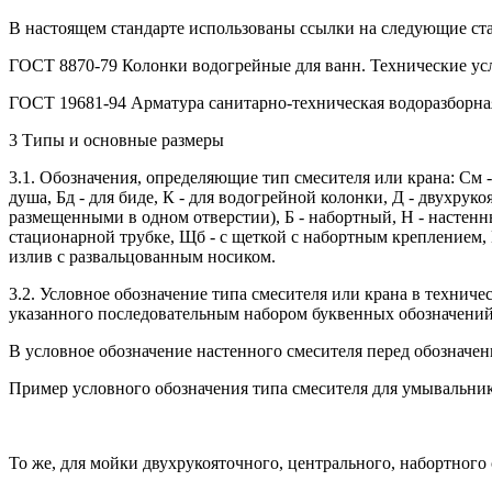
В настоящем стандарте использованы ссылки на следующие ст
ГОСТ 8870-79 Колонки водогрейные для ванн. Технические ус
ГОСТ 19681-94 Арматура санитарно-техническая водоразборна
3 Типы и основные размеры
3.1. Обозначения, определяющие тип смесителя или крана: См -
душа, Бд - для биде, К - для водогрейной колонки, Д - двухрук
размещенными в одном отверстии), Б - набортный, Н - настенны
стационарной трубке, Щб - с щеткой с набортным креплением, Щ
излив с развальцованным носиком.
3.2. Условное обозначение типа смесителя или крана в техничес
указанного последовательным набором буквенных обозначений,
В условное обозначение настенного смесителя перед обозначен
Пример условного обозначения типа смесителя для умывальник
То же, для мойки двухрукояточного, центрального, набортного 