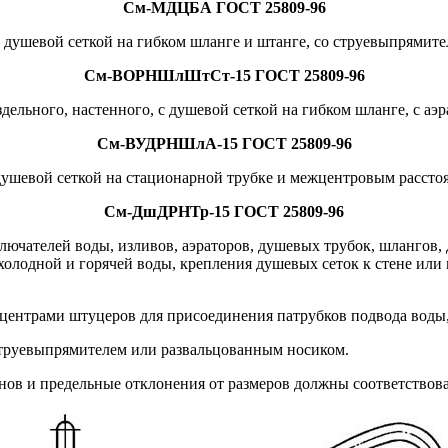
См-МДЦБА ГОСТ 25809-96
 с душевой сеткой на гибком шланге и штанге, со струевыпрями
См-ВОРНШлШтСт-15 ГОСТ 25809-96
здельного, настенного, с душевой сеткой на гибком шланге, с а
См-ВУДРНШлА-15 ГОСТ 25809-96
с душевой сеткой на стационарной трубке и межцентровым расст
См-ДшДРНТр-15 ГОСТ 25809-96
ключателей воды, изливов, аэраторов, душевых трубок, шлангов
 холодной и горячей воды, крепления душевых сеток к стене или
центрами штуцеров для присоединения патрубков подвода воды, 
 струевыпрямителем или развальцованным носиком.
ов и предельные отклонения от размеров должны соответствоват