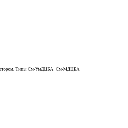
 аэратором. Типы См-УмДЦБА, См-МДЦБА