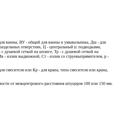
- для ванны, ВУ - общий для ванны и умывальника, Дш - для
в раздельных отверстиях, Ц - центральный (с подводками,
 с душевой сеткой на штанге, Тр - с душевой сеткой на
в - излив выдвижной, Ст - излив со струевыпрямителем, р -
ля смесителя или Кр - для крана, типа смесителя или крана,
имости от межцентрового расстояния штуцеров 100 или 150 мм.