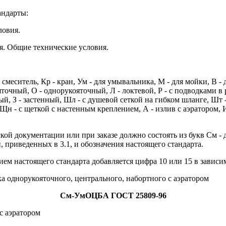
андарты:
ловия.
я. Общие технические условия.
 смеситель, Кр - кран, Ум - для умывальника, М - для мойки, В 
ояточный, О - однорукояточный, Л - локтевой, Р - с подводками 
й, З - застенный, Шл - с душевой сеткой на гибком шланге, Шт -
н - с щеткой с настенным креплением, А - излив с аэратором, И
кой документации или при заказе должно состоять из букв См - д
 приведенных в 3.1, и обозначения настоящего стандарта.
ием настоящего стандарта добавляется цифра 10 или 15 в завис
а однорукояточного, центрального, набортного с аэратором
См-УмОЦБА ГОСТ 25809-96
с аэратором