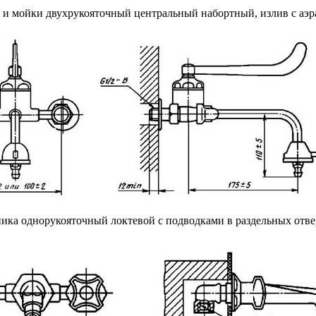
ка и мойки двухрукояточный центральный набортный, излив с
ьника однорукояточный локтевой с подводками в раздельных от