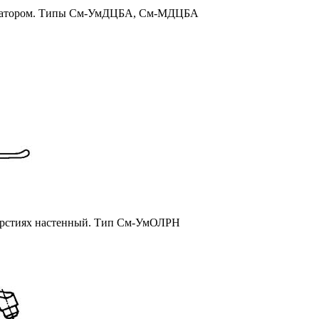
 аэратором. Типы См-УмДЦБА, См-МДЦБА
верстиях настенный. Тип См-УмОЛРН