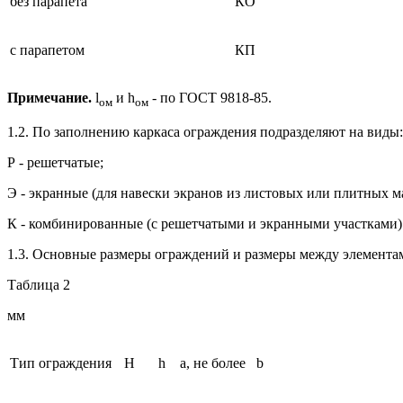
без парапета
КО
с парапетом
КП
Примечание.
l
и h
- по ГОСТ 9818-85.
ом
ом
1.2. По заполнению каркаса ограждения подразделяют на виды:
Р - решетчатые;
Э - экранные (для навески экранов из листовых или плитных м
К - комбинированные (с решетчатыми и экранными участками)
1.3. Основные размеры ограждений и размеры между элементам
Таблица 2
мм
Тип ограждения
H
h
а, не более
b