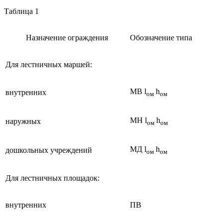
Таблица 1
Назначение ограждения
Обозначение типа
Для лестничных маршей:
МВ l
h
внутренних
ом
ом
MН l
h
наружных
ом
ом
MД l
h
дошкольных учреждений
ом
ом
Для лестничных площадок:
внутренних
ПВ