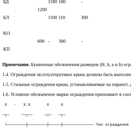
БД
1180
100
-
1200
БЛ
1100
110
300
КО
600
-
300
-
КП
Примечание.
Буквенные обозначения размеров (H, h, a и b) 
1.4. Ограждения эксплуатируемых крыш должны быть выполнен
1.5. Стальные ограждения крыш, устанавливаемые на парапет,
1.6. Условное обозначение марки ограждения принимают в соот
Х - Х.X Х Х
─┬─ ──┬── ─┬─ ─┬─
└────────┼────────┼─────┼───────────── Тип ограждения 