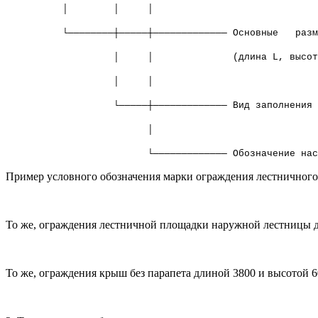
│ │ │
└────────┼─────┼───────────── Основные разм
│ │ (длина L, высота Н)
│ │
└─────┼───────────── Вид заполнения карк
│
└───────────── Обозначение настояще
Пример условного обозначения марки ограждения лестничного
То же, ограждения лестничной площадки наружной лестницы д
То же, ограждения крыш без парапета длиной 3800 и высотой 6