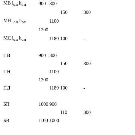
МВ l
h
900
800
ом
ом
150
300
МН l
h
1100
ом
ом
1200
МД l
h
1180
100
-
ом
ом
ПВ
900
800
150
300
ПН
1100
1200
ПД
1180
100
-
БП
1000
900
110
300
БВ
1100
1000