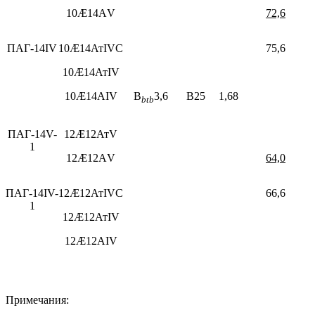
10Æ14АV
72,6
ПАГ-14IV
10Æ14АтIVC
75,6
10Æ14АтIV
10Æ14АIV
B
3,6
В25
1,68
btb
ПAГ-14V-
12Æ12АтV
1
12Æ12АV
64,0
ПАГ-14IV-
12Æ12АтIVC
66,6
1
12Æ12АтIV
12Æ12АIV
Примечания: