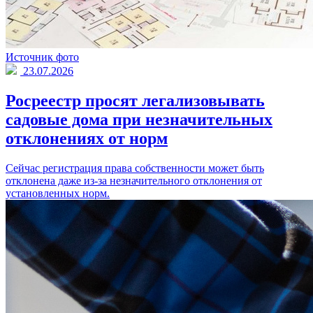
Источник фото
23.07.2026
Росреестр просят легализовывать
садовые дома при незначительных
отклонениях от норм
Сейчас регистрация права собственности может быть
отклонена даже из-за незначительного отклонения от
установленных норм.