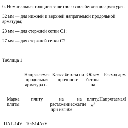
6. Номинальная толщина защитного слоя бетона до арматуры:
32 мм — для нижней и верхней напрягаемой продольной
арматуры;
23 мм — для стержней сетки С1;
27 мм — для стержней сетки С2.
Таблица 1
Напрягаемая
Класс бетона по
Объем
Расход арма
продольная
прочности
бетона
арматура на
на
Марка
плиту
на
на
плиту,
Напрягаемая
Н
плиты
растяжение
сжатие
3
м
при изгибе
ПАГ-14V
10Æ14АтV