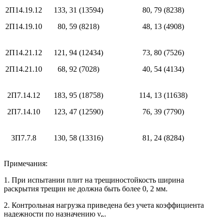
2П14.19.12
133, 31 (13594)
80, 79 (8238)
2П14.19.10
80, 59 (8218)
48, 13 (4908)
2П14.21.12
121, 94 (12434)
73, 80 (7526)
2П14.21.10
68, 92 (7028)
40, 54 (4134)
2П7.14.12
183, 95 (18758)
114, 13 (11638)
2П7.14.10
123, 47 (12590)
76, 39 (7790)
3П7.7.8
130, 58 (13316)
81, 24 (8284)
Примечания:
1. При испытании плит на трещиностойкость ширина
раскрытия трещин не должна быть более 0, 2 мм.
2. Контрольная нагрузка приведена без учета коэффициента
надежности по назначению ν
.
n