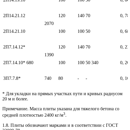
2П14.21.12
120
140
70
0, 78
2070
2П14.21.10
100
100
50
0, 68
2П7.14.12*
120
140
70
0, 23
1390
2П7.14.10*
680
100
100
50
340
0, 20
3П7.7.8*
740
80
-
-
0, 10
* Для укладки на прямых участках пути и кривых радиусом
20 м и более.
Примечание. Масса плиты указана для тяжелого бетона со
3
средней плотностью 2400 кг/м
.
1.8. Плиты обозначают марками и в соответствии с ГОСТ