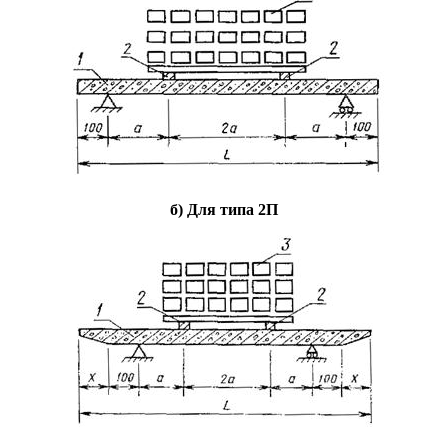
б) Для типа 2П