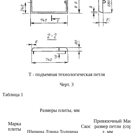
Т - подъемная технологическая петля
Черт. 3
Таблица 1
Размеры плиты, мм
Привязочный
Масс
Марка
Скос
размер петли
(спр
плиты
Ширина
Длина
Толщина
z, мм