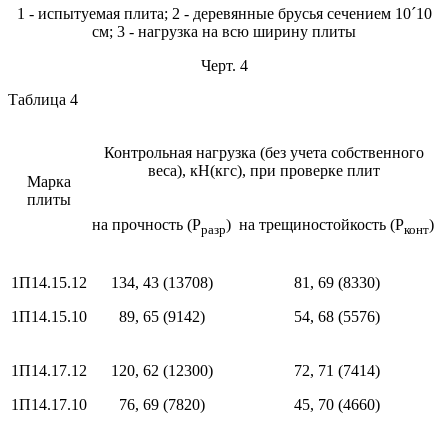
1 - испытуемая плита; 2 - деревянные брусья сечением 10´10
см; 3 - нагрузка на всю ширину плиты
Черт. 4
Таблица 4
Контрольная нагрузка (без учета собственного
веса), кН(кгс), при проверке плит
Марка
плиты
на прочность (P
)
на трещиностойкость (P
)
разр
конт
1П14.15.12
134, 43 (13708)
81, 69 (8330)
1П14.15.10
89, 65 (9142)
54, 68 (5576)
1П14.17.12
120, 62 (12300)
72, 71 (7414)
1П14.17.10
76, 69 (7820)
45, 70 (4660)