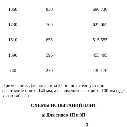
1860
830
690 730
1730
765
625 665
1510
655
515 555
1390
595
455 495
740
270
130 170
Примечание. Для плит типа 2П в числителе указано
расстояние при х=140 мм, а в знаменателе - при х=100 мм (где
х - по табл. 1).
СХЕМЫ ИСПЫТАНИЙ ПЛИТ
а) Для типов 1П и 3П