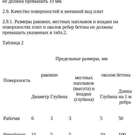
не должна превышать 10 мм.
2.9. Качество поверхностей и внешний вид плит
2.9.1. Размеры раковин, местных наплывов и впадин на
поверхностях плит и околов ребер бетона не должны
превышать указанных в табл.2.
Таблица 2
Предельные размеры, мм
раковин
околов бетона
местных
Поверхность
наплывов
(высота) и
Длина
впадин
Диаметр
Глубина
Глубина
на 1 м
(глубина)
ребра
Рабочая
6
3
3
5
50
Нерабочая
15
5
5
10
100