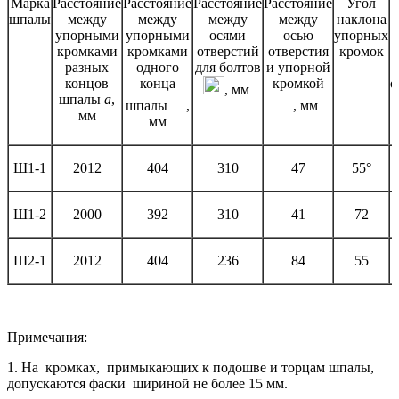
Марка
Расстояние
Расстояние
Расстояние
Расстояние
Угол
Н
шпалы
между
между
между
между
наклона
упорными
упорными
осями
осью
упорных
кромками
кромками
отверстий
отверстия
кромок
разных
одного
для болтов
и упорной
концов
конца
кромкой
о
, мм
шпалы
а
,
шпалы
,
, мм
мм
мм
Ш1-1
2012
404
310
47
55°
Ш1-2
2000
392
310
41
72
Ш2-1
2012
404
236
84
55
Примечания:
1. На кромках, примыкающих к подошве и торцам шпалы,
допускаются фаски шириной не более 15 мм.