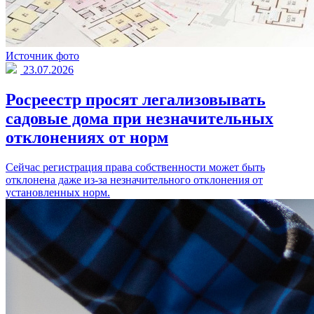
Источник фото
23.07.2026
Росреестр просят легализовывать
садовые дома при незначительных
отклонениях от норм
Сейчас регистрация права собственности может быть
отклонена даже из-за незначительного отклонения от
установленных норм.