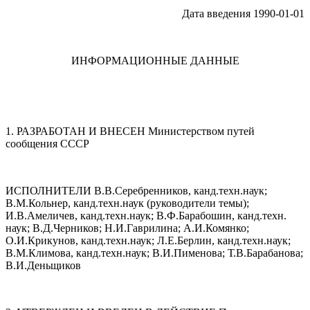
Дата введения 1990-01-01
ИНФОРМАЦИОННЫЕ ДАННЫЕ
1. РАЗРАБОТАН И ВНЕСЕН Министерством путей
сообщения СССР
ИСПОЛНИТЕЛИ В.В.Серебренников, канд.техн.наук;
В.М.Кольнер, канд.техн.наук (руководители темы);
И.В.Амеличев, канд.техн.наук; В.Ф.Барабошин, канд.техн.
наук; В.Д.Черников; Н.И.Гаврилина; А.И.Комянко;
О.И.Крикунов, канд.техн.наук; Л.Е.Берлин, канд.техн.наук;
В.М.Климова, канд.техн.наук; В.И.Пименова; Т.В.Барабанова;
В.И.Деньщиков