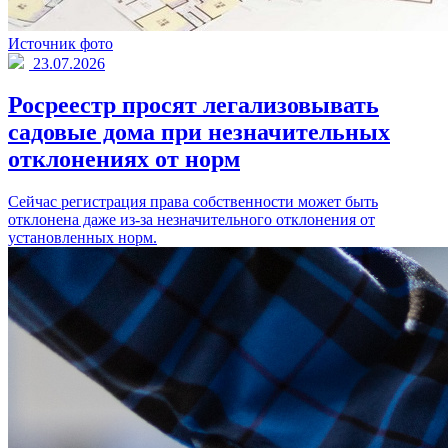
Источник фото
23.07.2026
Росреестр просят легализовывать
садовые дома при незначительных
отклонениях от норм
Сейчас регистрация права собственности может быть
отклонена даже из-за незначительного отклонения от
установленных норм.