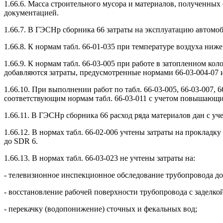
1.66.6. Масса строительного мусора и материалов, полученных
документацией.
1.66.7. В ГЭСНр сборника 66 затраты на эксплуатацию автомо
1.66.8. К нормам табл. 66-01-035 при температуре воздуха ниж
1.66.9. К нормам табл. 66-03-005 при работе в затопленном ко
добавляются затраты, предусмотренные нормами 66-03-004-07 и
1.66.10. При выполнении работ по табл. 66-03-005, 66-03-007,
соответствующим нормам табл. 66-03-011 с учетом повышающи
1.66.11. В ГЭСНр сборника 66 расход ряда материалов дан с у
1.66.12. В нормах табл. 66-02-006 учтены затраты на прокла
до SDR 6.
1.66.13. В нормах табл. 66-03-023 не учтены затраты на:
- телевизионное инспекционное обследование трубопровода до
- восстановление рабочей поверхности трубопровода с заделко
- перекачку (водопонижение) сточных и фекальных вод;