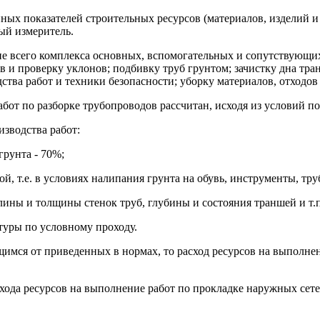
ных показателей строительных ресурсов (материалов, изделий и 
ый измеритель.
е всего комплекса основных, вспомогательных и сопутствующих
в и проверку уклонов; подбивку труб грунтом; зачистку дна тра
ва работ и техники безопасности; уборку материалов, отходов 
абот по разборке трубопроводов рассчитан, исходя из условий п
изводства работ:
грунта - 70%;
й, т.е. в условиях налипания грунта на обувь, инструменты, труб
ны и толщины стенок труб, глубины и состояния траншей и т.п.
туры по условному проходу.
мся от приведенных в нормах, то расход ресурсов на выполнени
хода ресурсов на выполнение работ по прокладке наружных сете