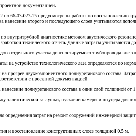
 проектной документацией.
27-02 по 66-03-027-15 предусмотрены работы по восстановлению
а нанесение второго и последующего слоев учитываются дополни
т по внутритрубной диагностике методом акустического резонан
азработкой технического отчета. Данные затраты учитываются д
аждого отдельного участка диагностируемого трубопровода вне з
ты на устройство технологического лаза определяются по нормам
аты на прогрев двухкомпонентного полиуретанового состава. Зат
соответствии с проектной документацией.
на нанесение полиуретанового состава в один слой толщиной от 1
тажу эллиптической заглушки, пусковой камеры и штуцера для по
ы для определения затрат на ремонт сооружений инженерной защ
ытия и восстановление конструктивных слоев толщиной 0,5 м.