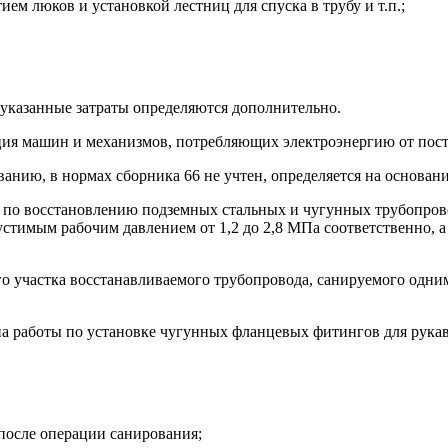
ем люков и установкой лестниц для спуска в трубу и т.п.;
указанные затраты определяются дополнительно.
ация машин и механизмов, потребляющих электроэнергию от пос
ованию, в нормах сборника 66 не учтен, определяется на основа
бот по восстановлению подземных стальных и чугунных трубопр
устимым рабочим давлением от 1,2 до 2,8 МПа соответственно, 
ного участка восстанавливаемого трубопровода, санируемого одн
 на работы по установке чугунных фланцевых фитингов для рука
 после операции санирования;