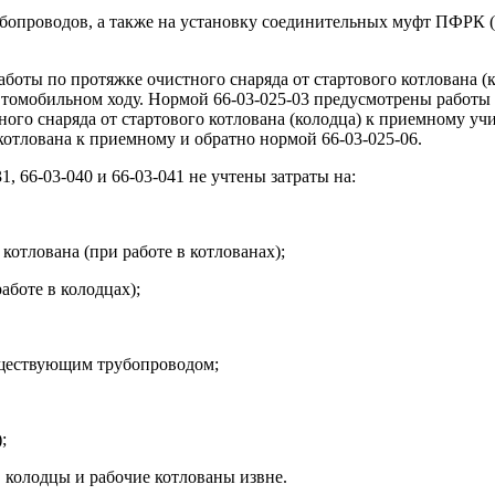
бопроводов, а также на установку соединительных муфт ПФРК (у
аботы по протяжке очистного снаряда от стартового котлована (
томобильном ходу. Нормой 66-03-025-03 предусмотрены работы п
ого снаряда от стартового котлована (колодца) к приемному уч
котлована к приемному и обратно нормой 66-03-025-06.
31, 66-03-040 и 66-03-041 не учтены затраты на:
котлована (при работе в котлованах);
аботе в колодцах);
уществующим трубопроводом;
;
 колодцы и рабочие котлованы извне.