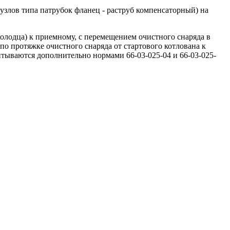
злов типа патрубок фланец - раструб компенсаторный) на
колодца) к приемному, с перемещением очистного снаряда в
о протяжке очистного снаряда от стартового котлована к
итываются дополнительно нормами 66-03-025-04 и 66-03-025-