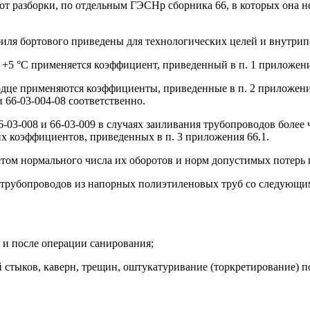
 от разборки, по отдельным ГЭСНр сборника 66, в которых она не
биля бортового приведены для технологических целей и внутрип
е +5 °C применяется коэффициент, приведенный в п. 1 приложени
лодце применяются коэффициенты, приведенные в п. 2 приложения
 66-03-004-08 соответственно.
 66-03-008 и 66-03-009 в случаях заиливания трубопроводов боле
х коэффициентов, приведенных в п. 3 приложения 66.1.
четом нормального числа их оборотов и норм допустимых потерь
дку трубопроводов из напорных полиэтиленовых труб со следую
 и после операции санирования;
й стыков, каверн, трещин, оштукатуривание (торкретирование) п