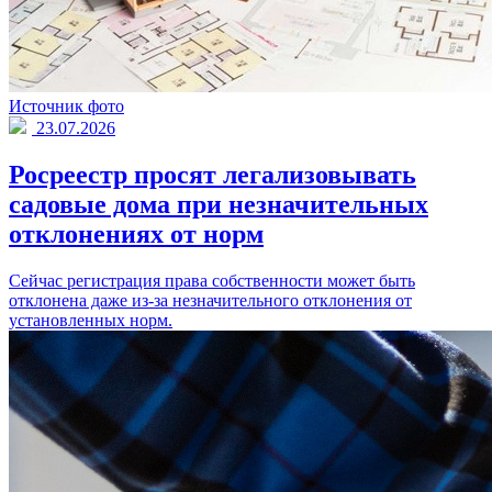
Источник фото
23.07.2026
Росреестр просят легализовывать
садовые дома при незначительных
отклонениях от норм
Сейчас регистрация права собственности может быть
отклонена даже из-за незначительного отклонения от
установленных норм.