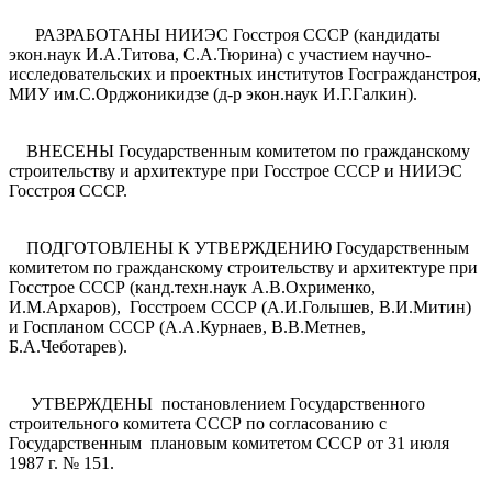
РАЗРАБОТАНЫ НИИЭС Госстроя СССР (кандидаты
экон.наук И.А.Титова, С.А.Тюрина) с участием научно-
исследовательских и проектных институтов Госгражданстроя,
МИУ им.С.Орджоникидзе (д-р экон.наук И.Г.Галкин).
ВНЕСЕНЫ Государственным комитетом по гражданскому
строительству и архитектуре при Госстрое СССР и НИИЭС
Госстроя СССР.
ПОДГОТОВЛЕНЫ К УТВЕРЖДЕНИЮ Государственным
комитетом по гражданскому строительству и архитектуре при
Госстрое СССР (канд.техн.наук А.В.Охрименко,
И.М.Архаров), Госстроем СССР (А.И.Голышев, В.И.Митин)
и Госпланом СССР (А.А.Курнаев, В.В.Метнев,
Б.А.Чеботарев).
УТВЕРЖДЕНЫ постановлением Государственного
строительного комитета СССР по согласованию с
Государственным плановым комитетом СССР от 31 июля
1987 г. № 151.