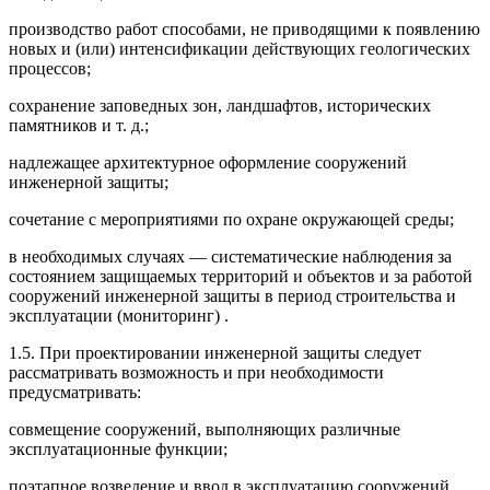
производство работ способами, не приводящими к появлению
новых и (или) интенсификации дей­ствующих геологических
процессов;
сохранение заповедных зон, ландшафтов, истори­ческих
памятников и т. д.;
надлежащее архитектурное оформление сооруже­ний
инженерной защиты;
сочетание с мероприятиями по охране окружаю­щей среды;
в необходимых случаях
—
систематические наб­людения за
состоянием защищаемых территорий и объектов и за работой
сооружений инженерной за­щиты в период строительства и
эксплуатации (мони­торинг)
.
1.5. При проектировании инженерной защиты следует
рассматривать возможность и при необходи­мости
предусматривать:
совмещение сооружений, выполняющих различ­ные
эксплуатационные функции;
поэтапное возведение и ввод в эксплуатацию со­оружений