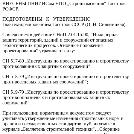
ВНЕСЕНЫ ПНИИИСом НПО „Стройизыскания" Госстроя
РСФСР.
ПОДГОТОВЛЕНЫ
К
УТВЕРЖДЕНИЮ
Главтехнормированием Госстроя СССР (О. Н. Сильницкая)
.
С введением в действие СНиП
2.01.15-90,
"
Инженерная
зашита территорий, зданий и соо­ружений от опасных
геологических процессов. Основные положения
проектирования" ут­рачивают силу:
СН 517-80 „Инструкция по проектированию и строительству
противолавинных защит­ных сооружений";
СН
518-79
„Инструкция по проектированию и строительству
противосепевых защитных сооружений";
СН
519-79
„Инструкция по проектированию и строительству
противооползневых и про­тивообвальных защитных
сооружений".
При пользовании нормативным документом следует
учитывать утвержденные измене­ния строительных норм и
правил и государственных стандартов, публикуемые в
журнале „Бюллетень строительной техники", „Сборнике