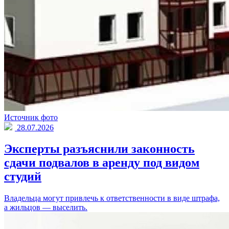
Источник фото
28.07.2026
Эксперты разъяснили законность
сдачи подвалов в аренду под видом
студий
Владельца могут привлечь к ответственности в виде штрафа,
а жильцов — выселить.