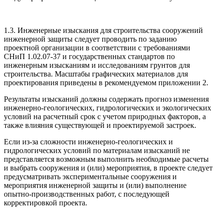
1.3. Инженерные изыскания для строительства сооружений
инженерной защиты следует проводить по заданию
проектной организации в соответствии с требованиями
СНиП
1.02.07-37
и государственных стандартов по
инженерным изысканиям и исследо­ваниям грунтов для
строительства. Масштабы гра­фических материалов для
проектирования приведе­ны в рекомендуемом приложении
2.
Результаты изысканий должны содержать прог­ноз изменения
инженерно-геологических, гидроло­гических и экологических
условий на расчетный срок с учетом природных факторов, а
также влия­ния существующей и проектируемой застроек.
Если из-за сложности инженерно-геологических и
гидрологических условий по материалам изыска­ний не
представляется возможным выполнить необ­ходимые расчеты
и выбрать сооружения и (или) ме­роприятия, в проекте следует
предусматривать эк­спериментальные сооружения и
мероприятия инже­нерной защиты и (или) выполнение
опытно-произ­водственных работ, с последующей
корректировкой проекта.