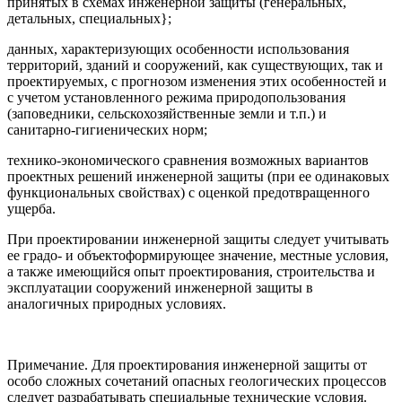
принятых в схемах инженерной защиты (генеральных,
детальных, специальных}
;
данных, характеризующих особенности исполь­зования
территорий, зданий и сооружений, как су­ществующих, так и
проектируемых, с прогнозом из­менения этих особенностей и
с учетом установлен­ного режима природопользования
(заповедники, сельскохозяйственные земли и т.п.) и
санитарно-ги­гиенических норм;
технико-экономического сравнения возможных вариантов
проектных решений инженерной защиты (при ее одинаковых
функциональных свойствах) с оценкой предотвращенного
ущерба.
При проектировании инженерной защиты следует учитывать
ее градо- и объектоформирующее значе­ние, местные условия,
а также имеющийся опыт проектирования, строительства и
эксплуатации соо­ружений инженерной защиты в
аналогичных при­родных условиях.
Примечание. Для проектирования инженерной за­щиты от
особо сложных сочетаний опасных геологических процессов
следует разрабатывать специальные технические условия.