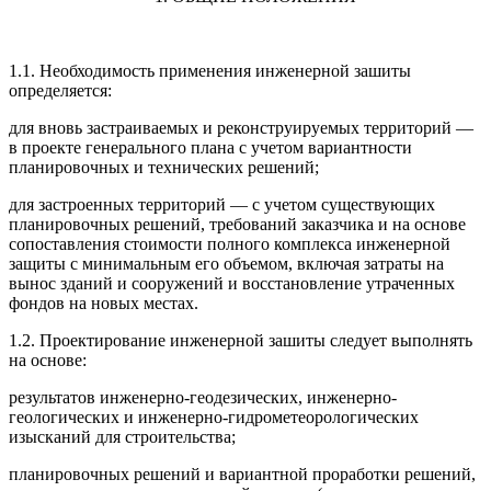
1.1. Необходимость применения инженерной за­шиты
определяется:
для вновь застраиваемых и реконструируемых территорий
—
в проекте генерального плана с учетом вариантности
планировочных и технических реше­ний;
для застроенных территорий
—
с учетом сущес­твующих
планировочных решений, требований за­казчика и на основе
сопоставления стоимости пол­ного комплекса инженерной
защиты с минималь­ным его объемом, включая затраты на
вынос зданий и сооружений и восстановление утраченных
фондов на новых местах.
1.2. Проектирование инженерной зашиты следует выполнять
на основе:
результатов инженерно-геодезических, инженер­но-
геологических и инженерно-гидрометеорологи­ческих
изысканий для строительства;
планировочных решений и вариантной прора­ботки решений,