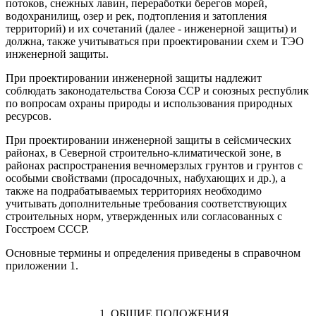
потоков, снежных лавин, переработки берегов морей,
водохрани­лищ, озер и рек, подтопления и затопления
террито­рий) и их сочетаний (далее
-
инженерной защиты) и
должна, также учитываться при проектировании схем и ТЭО
инженерной защиты.
При проектировании инженерной защиты надле­жит
соблюдать законодательства Союза ССР и союз­ных республик
по вопросам охраны природы и ис­пользования природных
ресурсов.
При проектировании инженерной защиты в сей­смических
районах, в Северной строительно-климатической зоне, в
районах распространения вечномерзлых грунтов и грунтов с
особыми свойствами (просадочных, набухающих и др.)
,
а
также на под­рабатываемых территориях необходимо
учитывать дополнительные требования соответствующих
стро­ительных норм, утвержденных или согласованных с
Госстроем СССР.
Основные термины и определения приведены в справочном
приложении
1.
1.
ОБЩИЕ ПОЛОЖЕНИЯ