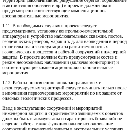
территории (заболачивание, разрушение берегов, образование
и активизация оползней и др.) в проекте должны быть
предусмотрены соответ­ствующие компенсационно-
восстановительные ме­роприятия.
1.11. В необходимых случаях в проекте следует
предусматривать установку контрольно-измери­тельной
аппаратуры и устройство наблюдательных скважин, постов,
геодезических реперов, марок и т. д. для наблюдения в период
строительства и экс­плуатации за развитием опасных
геологических процессов и работой сооружений инженерной
защи­ты. В проекте должны быть предусмотрены состав и
режим необходимых наблюдений (включая монито­ринг) и
соответствующие компенсационно-восста­новительные
мероприятия.
1.12. Работы по освоению вновь застраиваемых и
реконструируемых территорий следует начинать только после
выполнения первоочередных меро­приятий по их защите от
опасных геологических процессов.
Ввод в эксплуатацию сооружений и мероприятий
инженерной защиты и строительство защищаемых объектов
должны быть взаимоувязаны и гарантиро­вать безаварийное
ведение работ, а также функцио­нальное использование
сооружений инженерной за­щиты в экстремальных условиях.