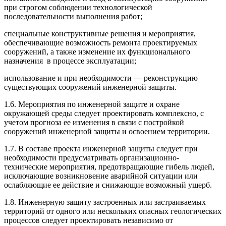
при строгом соблюдении технологической
последовательности выполнения работ;
специальные конструктивные решения и меро­приятия,
обеспечивающие возможность ремонта проектируемых
сооружений, а также изменение их функционального
назначения
в процессе эксплуа­тации;
использование и при необходимости
—
рекон­струкцию
существующих сооружений инженерной защиты.
1.6. Мероприятия по инженерной защите и охране
окружающей среды следует проектировать комп­лексно, с
учетом прогноза ее изменения в связи с постройкой
сооружений инженерной защиты и осво­ением территории.
1.7. В составе проекта инженерной защиты следу­ет при
необходимости предусматривать организаци­онно-
технические мероприятия, предотвращающие гибель людей,
исключающие возникновение аварий­ной ситуации или
ослабляющие ее действие и сни­жающие возможный ущерб.
1.8. Инженерную защиту застроенных или застра­иваемых
территорий от одного или нескольких опасных геологических
процессов следует проекти­ровать независимо от