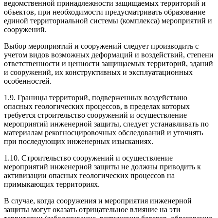
ведомственной принадлежнос­ти защищаемых территорий и
объектов, при необхо­димости предусматривать образование
единой тер­риториальной системы (комплекса) мероприятий и
сооружений.
Выбор мероприятий и сооружений следует про­изводить с
учетом видов возможных деформаций и воздействий, степени
ответственности и ценности защищаемых территорий, зданий
и сооружений, их конструктивных и эксплуатационных
особенностей.
1.9. Границы территорий, подверженных воздей­ствию
опасных геологических процессов, в пределах которых
требуется строительство сооружений и осуществление
мероприятий инженерной защиты, следует устанавливать по
материалам рекогносци­ровочных обследований и уточнять
при последую­щих инженерных изысканиях.
1.10. Строительство сооружений и осуществление
мероприятий инженерной защиты не должны приво­дить к
активизации опасных геологических процес­сов на
примыкающих территориях.
В случае, когда сооружения и мероприятия инже­нерной
защиты могут оказать отрицательное влия­ние на эти