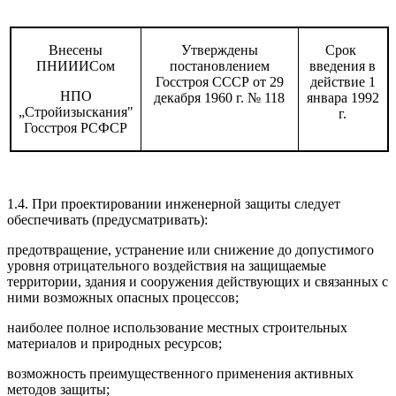
Внесены
Утверждены
Срок
ПНИИИСом
постановлением
введения в
Госстроя СССР от
29
действие
1
НПО
декабря
1960
г. №
118
январа
1992
„Стройизыскания"
г.
Госстроя РСФСР
1.4. При проектировании инженерной защиты следует
обеспечивать (предусматривать)
:
предотвращение, устранение или снижение до до­пустимого
уровня отрицательного воздействия на защищаемые
территории, здания и сооружения дей­ствующих и связанных с
ними возможных опасных процессов;
наиболее полное использование местных строи­тельных
материалов и природных ресурсов;
возможность преимущественного применения активных
методов защиты;