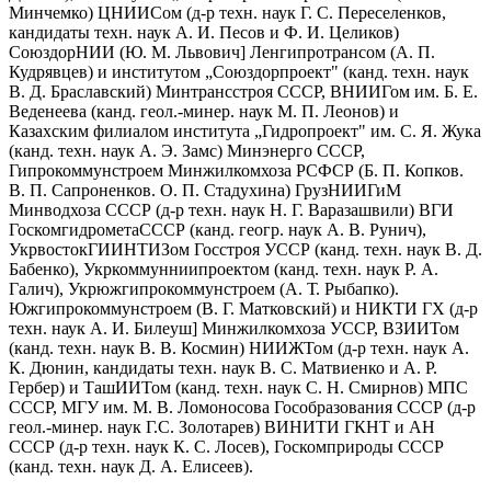
Минчемко) ЦНИИСом (д-р техн. наук Г. С. Переселенков,
кандидаты техн. наук А. И. Песов и Ф. И. Целиков)
СоюздорНИИ (Ю. М. Львович] Ленгипротрансом (А. П.
Кудрявцев) и институтом „Союздорпроект" (канд. техн. наук
В. Д. Браславский) Минтрансстроя СССР, ВНИИГом им. Б. Е.
Веденеева (канд. геол.-минер. наук М. П. Леонов) и
Казахским филиалом института „Гидропроект" им. С. Я. Жука
(канд. техн. наук А. Э. Замс) Минэнерго СССР,
Гипрокоммунстроем Минжилкомхоза РСФСР (Б. П. Копков.
В. П. Сапроненков. О. П. Стадухина) ГрузНИИГиМ
Минводхоза СССР (д-р техн. наук Н. Г. Варазашвили) ВГИ
ГоскомгидрометаСССР (канд. геогр. наук А. В. Рунич),
УкрвостокГИИНТИЗом Госстроя УССР (канд. техн. наук В. Д.
Бабенко), Укркоммунниипроектом (канд. техн. наук Р. А.
Галич), Укрюжгипрокоммунстроем (А. Т. Рыбапко).
Южгипрокоммунстроем (В. Г. Матковский) и НИКТИ ГХ (д-р
техн. наук А. И. Билеуш] Минжилкомхоза УССР, ВЗИИТом
(канд. техн. наук В. В. Космин) НИИЖТом (д-р техн. наук А.
К. Дюнин, кандидаты техн. наук В. С. Матвиенко и А. Р.
Гербер) и ТашИИТом (канд. техн. наук С. Н. Смирнов) МПС
СССР, МГУ им. М. В. Ло­моносова Гособразования СССР (д-р
геол.-минер. наук Г.С. Золотарев) ВИНИТИ ГКНТ и АН
СССР (д-р техн. наук К. С. Лосев), Госкомприроды СССР
(канд. техн. наук Д. А. Елисеев).