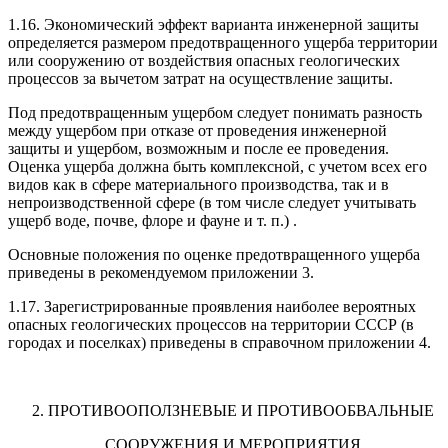
1.16. Экономический эффект варианта инженер­ной защиты
определяется размером предотвращен­ного ущерба территории
или сооружению от воздей­ствия опасных геологических
процессов за вычетом затрат на осуществление защиты.
Под предотвращенным ущербом следует пони­мать разность
между ущербом при отказе от прове­дения инженерной
защиты и ущербом, возможным и после ее проведения.
Оценка ущерба должна быть комплексной, с учетом всех его
видов как в сфере материального производства, так и в
непроизвод­ственной сфере (в том числе следует учитывать
ущерб воде, почве, флоре и фауне и т. п.)
.
Основные положения по оценке предотвращен­ного ущерба
приведены в рекомендуемом приложе­нии
3.
1.17. Зарегистрированные проявления наиболее вероятных
опасных геологических процессов на тер­ритории СССР (в
городах и поселках) приведены в справочном приложении
4.
2. ПРОТИВООПОЛЗНЕВЫЕ И ПРОТИВООБВАЛЬНЫЕ
СООРУЖЕНИЯ И МЕРОПРИЯТИЯ