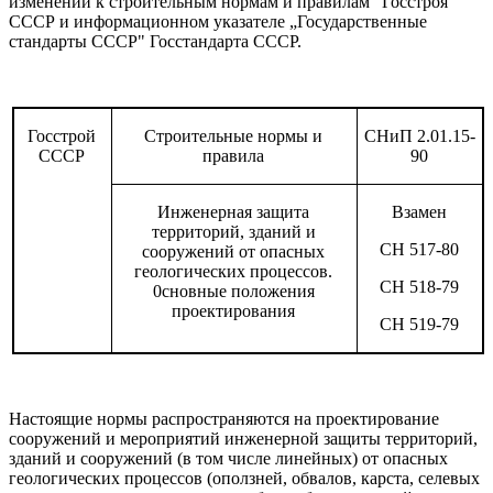
изменений к строительным нормам и пра­вилам" Госстроя
СССР и информационном указателе „Государственные
стандарты СССР" Госстандарта СССР.
Госстрой
Строительные нормы и
СНиП 2.01.15-
СССР
правила
90
Инженерная защита
Взамен
территорий, зданий и
СН
517-80
сооружений от опасных
геологических про­цессов.
СН
518-79
0сновные положения
проектирования
СН
519-79
Настоящие нормы распространяются на проекти­рование
сооружений и мероприятий инженерной за­щиты территорий,
зданий и сооружений (в том числе линейных) от опасных
геологических процессов (оползней, обвалов, карста, селевых