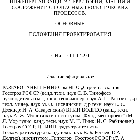
ИНЖЕНЕРНАЯ ЗАЩИТА ТЕРРИТОРИЙ, ЗДАНИЙ И
СООРУЖЕНИЙ ОТ ОПАСНЫХ ГЕОЛОГИЧЕСКИХ
ПРОЦЕССОВ.
ОСНОВНЫЕ
ПОЛОЖЕНИЯ ПРОЕКТИРОВАНИЯ
СНиП 2.01
.1
5-90
Издание официальное
РАЗРАБОТАНЫ ПНИНИСом НПО „Стройизыскания"
Госстроя РСФСР (канд. техн. наук С. В. Тимофеев
руководитель темы, канд. геол.-минер. наук А. П. Рагозин, д-р
геол.-минер. наук М. О. Тихвинский, д-р техн. наук Е. С.
Дзекцер; И. А. Саваренскии) ВНИИ ВОДГЕО (канд. техн.
наук А. Ж. Муфтахов) и институтом „Фундаментпроект" (М.
Л. Мор-гулис. канд. техн. наук М. Н. Пинк: И. С. Рабинович)
Госстроя СССР, ЦНИИП градострои­тельства
Госкомархитектуры (канд. техн. наук В. Б. Бепяев. Г. А.
Долгих), институтом „Гипрогор" Госстроя РСФСР (/7. А.