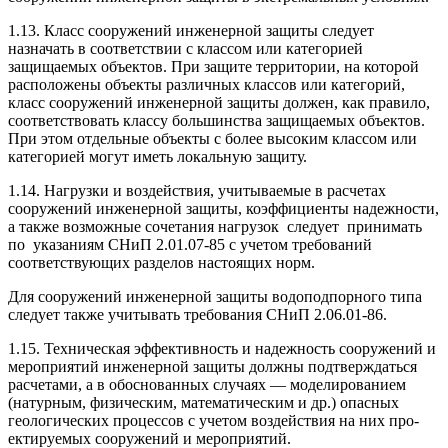
1.13. Класс сооружений инженерной защиты сле­дует
назначать в соответствии с классом или катего­рией
защищаемых объектов. При защите террито­рии, на которой
расположены объекты различных классов или категорий,
класс сооружений инженер­ной защиты должен, как правило,
соответствовать классу большинства защищаемых объектов.
При этом отдельные объекты с более высоким классом или
категорией могут иметь локальную защиту.
1.14. Нагрузки и воздействия, учитываемые в расчетах
сооружений инженерной защиты, коэффи­циенты надежности,
а также возможные сочетания нагрузок
следует
принимать
по
указаниям СНиП
2.01.07-85
с учетом требований
соответству­ющих разделов настоящих норм.
Для сооружений инженерной защиты водоподпорного типа
следует также учитывать требования СНиП
2.06.01-86.
1.15. Техническая эффективность и надежность сооружений и
мероприятий инженерной защиты должны подтверждаться
расчетами, а в обоснован­ных случаях
—
моделированием
(натурным, фи­зическим, математическим и др.) опасных
геологи­ческих процессов с учетом воздействия на них про­
ектируемых сооружений и мероприятий.