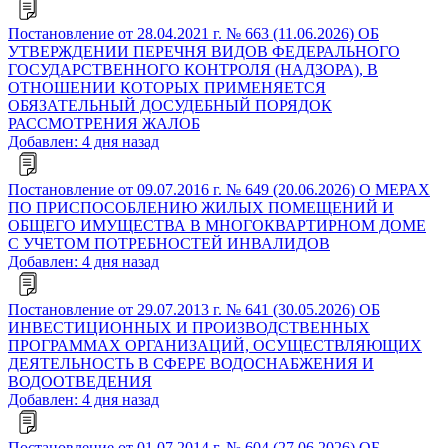
Постановление от 28.04.2021 г. № 663 (11.06.2026) ОБ
УТВЕРЖДЕНИИ ПЕРЕЧНЯ ВИДОВ ФЕДЕРАЛЬНОГО
ГОСУДАРСТВЕННОГО КОНТРОЛЯ (НАДЗОРА), В
ОТНОШЕНИИ КОТОРЫХ ПРИМЕНЯЕТСЯ
ОБЯЗАТЕЛЬНЫЙ ДОСУДЕБНЫЙ ПОРЯДОК
РАССМОТРЕНИЯ ЖАЛОБ
Добавлен: 4 дня назад
Постановление от 09.07.2016 г. № 649 (20.06.2026) О МЕРАХ
ПО ПРИСПОСОБЛЕНИЮ ЖИЛЫХ ПОМЕЩЕНИЙ И
ОБЩЕГО ИМУЩЕСТВА В МНОГОКВАРТИРНОМ ДОМЕ
С УЧЕТОМ ПОТРЕБНОСТЕЙ ИНВАЛИДОВ
Добавлен: 4 дня назад
Постановление от 29.07.2013 г. № 641 (30.05.2026) ОБ
ИНВЕСТИЦИОННЫХ И ПРОИЗВОДСТВЕННЫХ
ПРОГРАММАХ ОРГАНИЗАЦИЙ, ОСУЩЕСТВЛЯЮЩИХ
ДЕЯТЕЛЬНОСТЬ В СФЕРЕ ВОДОСНАБЖЕНИЯ И
ВОДООТВЕДЕНИЯ
Добавлен: 4 дня назад
Постановление от 01.07.2014 г. № 604 (27.06.2026) ОБ