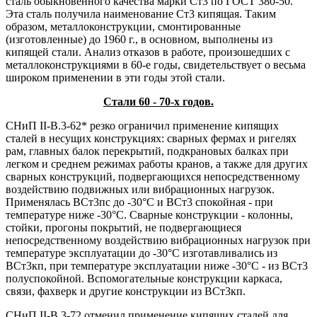
сталь обыкновенного качества марки Ст3 по ГОСТ 380-50.
Эта сталь получила наименование Ст3 кипящая. Таким
образом, металлоконструкции, смонтированные
(изготовленные) до 1960 г., в основном, выполнены из
кипящей стали. Анализ отказов в работе, произошедших с
металлоконструкциями в 60-е годы, свидетельствует о весьма
широком применении в эти годы этой стали.
Стали 60 - 70-х годов.
СНиП II-В.3-62* резко ограничил применение кипящих
сталей в несущих конструкциях: сварных фермах и ригелях
рам, главных балок перекрытий, подкрановых балках при
легком и среднем режимах работы кранов, а также для других
сварных конструкций, подвергающихся непосредственному
воздействию подвижных или вибрационных нагрузок.
Применялась ВСт3пс до -30°С и ВСт3 спокойная - при
температуре ниже -30°С. Сварные конструкции - колонны,
стойки, прогоны покрытий, не подвергающиеся
непосредственному воздействию вибрационных нагрузок при
температуре эксплуатации до -30°С изготавливались из
ВСт3кп, при температуре эксплуатации ниже -30°С - из ВСт3
полуспокойной. Вспомогательные конструкции каркаса,
связи, фахверк и другие конструкции из ВСт3кп.
СНиП II-В.3-72 отменил применение кипящих сталей для