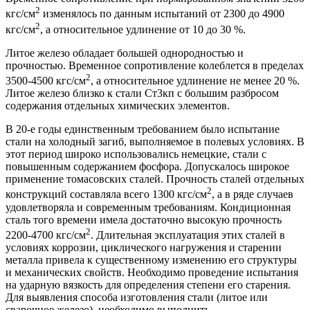
2
кгс/см
изменялось по данным испытаний от 2300 до 4900
2
кгс/см
, а относительное удлинение от 10 до 30 %.
Литое железо обладает большей однородностью и
прочностью. Временное сопротивление колеблется в пределах
2
3500-4500 кгс/см
, а относительное удлинение не менее 20 %.
Литое железо близко к стали Ст3кп с большим разбросом
содержания отдельных химических элементов.
В 20-е годы единственным требованием было испытание
стали на холодный загиб, выполняемое в полевых условиях. В
этот период широко использовались немецкие, стали с
повышенным содержанием фосфора. Допускалось широкое
применение томасовских сталей. Прочность сталей отдельных
2
конструкций составляла всего 1300 кгс/см
, а в ряде случаев
удовлетворяла и современным требованиям. Кондиционная
сталь того времени имела достаточно высокую прочность
2
2200-4700 кгс/см
. Длительная эксплуатация этих сталей в
условиях коррозии, циклического нагружения и старении
металла привела к существенному изменению его структуры
и механических свойств. Необходимо проведение испытания
на ударную вязкость для определения степени его старения.
Для выявления способа изготовления стали (литое или
сварочное железо), необходимо выполнить