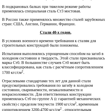
В подкрановых балках при тяжелом режиме работы
применялась специальная сталь Ст3 мостовая.
В России также применялось множество сталей зарубежных
стран: США, Англии, Германии, Франции.
Стали 40-х годов.
В условиях военного времени требования к сталям для
строительных конструкций были понижены.
Испытания выполнялись упрощенным способом на загиб в
холодном состоянии и твердость. Этой стали присваивалась
марка Ст0. В большинстве случаев Ст0 может быть
классифицирована, как сталь с расчётным сопротивлением
2
1700 кгс/см
.
Отраслевыми стандартами тех лет для данной стали
предусматривались требования по загибу в холодном
состоянии, свариваемости, незакаливаемости и
некрасноломкости. Для ответственных конструкции
применялась Ст0 по группе А (с гарантией механических
2
свойств) с пределом текучести 1900 кгс/см
, временным
2
сопротивлением 3200-4700 кгс/см
, относительным