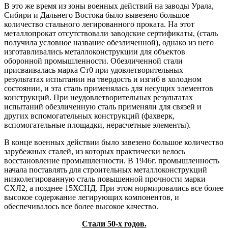
В это же время из зоны военных действий на заводы Урала,
Сибири и Дальнего Востока было вывезено большое
количество стального легированного проката. На этот
металлопрокат отсутствовали заводские сертификаты, (сталь
получила условное название обезличенной), однако из него
изготавливались металлоконструкции для объектов
оборонной промышленности. Обезличенной стали
присваивалась марка Ст0 при удовлетворительных
результатах испытании на твердость и изгиб в холодном
состоянии, и эта сталь применялась для несущих элементов
конструкций. При неудовлетворительных результатах
испытаний обезличенную сталь применяли для связей и
других вспомогательных конструкций (фахверк,
вспомогательные площадки, нерасчетные элементы).
В конце военных действии было завезено большое количество
зарубежных сталей, из которых практически велось
восстановление промышленности. В 1946г. промышленность
начала поставлять для строительных металлоконструкций
низколегированную сталь повышенной прочности марки
СХЛ2, а позднее 15ХСНД. При этом нормировались все более
высокое содержание легирующих компонентов, и
обеспечивалось все более высокое качество.
Стали 50-х годов.