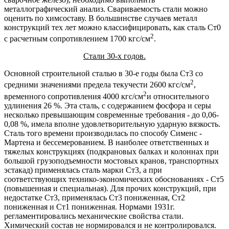
металлографический анализ. Свариваемость стали можно
оценить по химсоставу. В большинстве случаев металл
конструкций тех лет можно классифицировать, как сталь Ст0
2
с расчетным сопротивлением 1700 кгс/см
.
Стали 30-х годов.
Основной строительной сталью в 30-е годы была Ст3 со
2
средними значениями предела текучести 2600 кгс/см
,
2
временного сопротивления 4000 кгс/см
и относительного
удлинения 26 %. Эта сталь, с содержанием фосфора и серы
несколько превышающим современные требования - до 0,06-
0,08 %, имела вполне удовлетворительную ударную вязкость.
Сталь того времени производилась по способу Сименс -
Мартена и бессемерованием. В наиболее ответственных и
тяжелых конструкциях (подкрановых балках и колоннах при
большой грузоподъемности мостовых кранов, транспортных
эстакад) применялась сталь марки Ст3, а при
соответствующих технико-экономических обоснованиях - Ст5
(повышенная и специальная). Для прочих конструкций, при
недостатке Ст3, применялась Ст3 пониженная, Ст2
пониженная и Ст1 пониженная. Нормами 1931г.
регламентировались механические свойства стали.
Химический состав не нормировался и не контролировался.