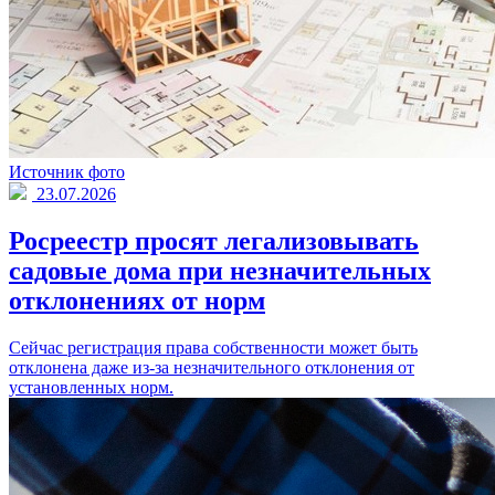
Источник фото
23.07.2026
Росреестр просят легализовывать
садовые дома при незначительных
отклонениях от норм
Сейчас регистрация права собственности может быть
отклонена даже из-за незначительного отклонения от
установленных норм.