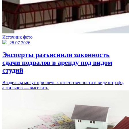
Источник фото
28.07.2026
Эксперты разъяснили законность
сдачи подвалов в аренду под видом
студий
Владельца могут привлечь к ответственности в виде штрафа,
а жильцов — выселить.