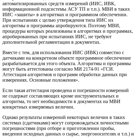
автоматизированных средств измерений (ИИС, ИВК,
информационной подсистемы АСУ ТП и т.п.). МВИ в таких
ИИС «зашиты» в алгоритмах и программном обеспечении.
При испытаниях с целью утверждения типа ИИС их
алгоритмы и программы апробируются. Поэтому МВИ,
процедуры которых реализованы в алгоритмах и программах,
апробированных при испытаниях ИИС, не требуют
дополнительной регламентации в документах.
Вместе с тем, для использования ИИС (ИВК) совместно с
датчиками на конкретном объекте программное обеспечение
разрабатывается для этого объекта. Алгоритмы и программы
могут быть аттестованы согласно МИ 2174-91 «ГСИ.
Аттестация алгоритмов и программ обработки данных при
измерениях. Основные положения».
Если такая аттестация проведена и погрешности измерений
не содержат составляющих кроме инструментальных и
алгоритма, то нет необходимости в документах на МВИ
конкретных измеряемых величин.
Однако результаты измерений некоторых величин в таких
системах (сдатчиками) могут сопровождаться личностными
погрешностями (при отборе и приготовлении пробы,
введении исходных данных о сырье, энергоносителях и т.п.) и