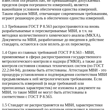
известной погрешностью, не превышающей допускаемых
пределов (норм погрешности измерений), является
важнейшим условием обеспечения единства измерений.
Таким образом МВИ, отвечающие современным требованиям,
играют решающую роль в обеспечении единства измерений.
1.3 Требования ГОСТ Р 8.563 распространяются на вновь
разрабатываемые и пересматриваемые МВИ, в т.ч. на
методики количественного химического анализа (МКХА),
Документы на МВИ, разработанные до введения в действие
стандарта, остаются в силе вплоть до их пересмотра.
1.4 Одно из главных требований ГОСТ Р 8.563 - МВИ,
применяемые в сферах распространения государственного
метрологического контроля и надзора (ГМКН), а также для
контроля состояния сложных технических систем (по ГОСТ
22.2.04-94), должны быть аттестованы. Аттестация МВИ - это
процедура установления и подтверждения соответствия МВИ
предъявляемым к ней метрологическим требованиям. Если
погрешность измерений (в виде требований или
приписанных характеристик) не изложена в документе на
MBИ, то такие МВИ не могут быть аттестованы в
соответствии с ГОСТ Р 8.563.
1.5 Стандарт не распространяется на МВИ, характеристики
погрешности измерений по которым определяют в процессе