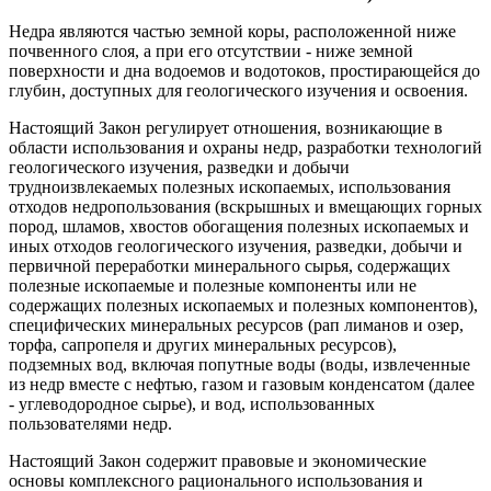
Недра являются частью земной коры, расположенной ниже
почвенного слоя, а при его отсутствии - ниже земной
поверхности и дна водоемов и водотоков, простирающейся до
глубин, доступных для геологического изучения и освоения.
Настоящий Закон регулирует отношения, возникающие в
области использования и охраны недр, разработки технологий
геологического изучения, разведки и добычи
трудноизвлекаемых полезных ископаемых, использования
отходов недропользования (вскрышных и вмещающих горных
пород, шламов, хвостов обогащения полезных ископаемых и
иных отходов геологического изучения, разведки, добычи и
первичной переработки минерального сырья, содержащих
полезные ископаемые и полезные компоненты или не
содержащих полезных ископаемых и полезных компонентов),
специфических минеральных ресурсов (рап лиманов и озер,
торфа, сапропеля и других минеральных ресурсов),
подземных вод, включая попутные воды (воды, извлеченные
из недр вместе с нефтью, газом и газовым конденсатом (далее
- углеводородное сырье), и вод, использованных
пользователями недр.
Настоящий Закон содержит правовые и экономические
основы комплексного рационального использования и