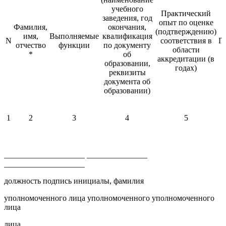
учебного
Практический
заведения, год
опыт по оценке
Фамилия,
окончания,
(подтверждению)
имя,
Выполняемые
квалификация
N
соответствия в
П
отчество
функции
по документу
области
*
об
аккредитации (в
образовании,
годах)
реквизиты
документа об
образовании)
1
2
3
4
5
____________________ _______________
____________________
должность подпись инициалы, фамилия
уполномоченного лица уполномоченного уполномоченного
лица
лица