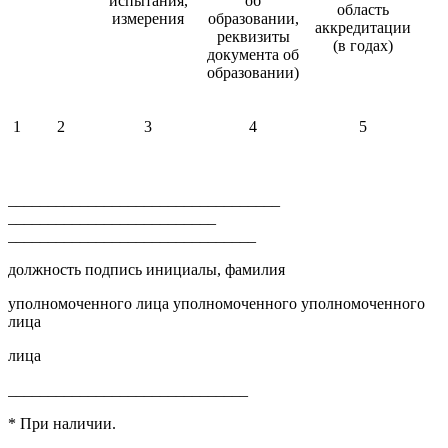
испытания,
об
область
измерения
образовании,
аккредитации
реквизиты
(в годах)
документа об
образовании)
1
2
3
4
5
__________________________________
__________________________
_______________________________
должность подпись инициалы, фамилия
уполномоченного лица уполномоченного уполномоченного
лица
лица
______________________________
* При наличии.