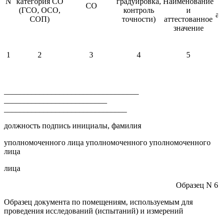
N
категория СО
градуировка,
Наименование
СО
(ГСО, ОСО,
контроль
и
а
СОП)
точности)
аттестованное
значение
1
2
3
4
5
__________________________________
__________________________
_______________________________
должность подпись инициалы, фамилия
уполномоченного лица уполномоченного уполномоченного
лица
лица
Образец N 6
Образец документа по помещениям, используемым для
проведения исследований (испытаний) и измерений