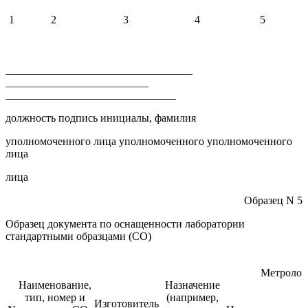
1
2
3
4
5
__________________________________
__________________________
_______________________________
должность подпись инициалы, фамилия
уполномоченного лица уполномоченного уполномоченного
лица
лица
Образец N 5
Образец документа по оснащенности лаборатории
стандартными образцами (СО)
Метролог
Наименование,
Назначение
тип, номер и
(например,
Изготовитель