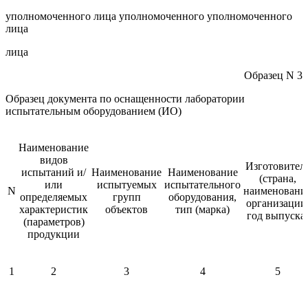
уполномоченного лица уполномоченного уполномоченного
лица
лица
Образец N 3
Образец документа по оснащенности лаборатории
испытательным оборудованием (ИО)
Наименование
видов
Изготовител
испытаний и/
Наименование
Наименование
(страна,
или
испытуемых
испытательного
N
наименовани
определяемых
групп
оборудования,
организации
характеристик
объектов
тип (марка)
год выпуска
(параметров)
продукции
1
2
3
4
5