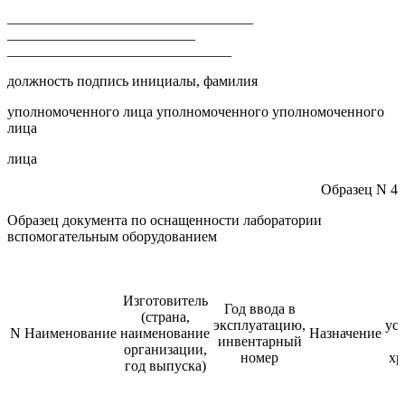
__________________________________
__________________________
_______________________________
должность подпись инициалы, фамилия
уполномоченного лица уполномоченного уполномоченного
лица
лица
Образец N 4
Образец документа по оснащенности лаборатории
вспомогательным оборудованием
Изготовитель
Год ввода в
(страна,
эксплуатацию,
ус
N
Наименование
наименование
Назначение
инвентарный
организации,
номер
хр
год выпуска)