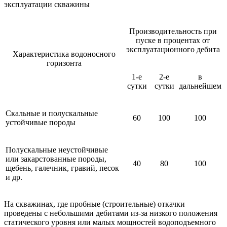
эксплуатации скважины
Производительность при
пуске в процентах от
эксплуатационного дебита
Характеристика водоносного
горизонта
1-е
2-е
в
сутки
сутки
дальнейшем
Скальные и полускальные
60
100
100
устойчивые породы
Полускальные неустойчивые
или закарстованные породы,
40
80
100
щебень, галечник, гравий, песок
и др.
На скважинах, где пробные (строительные) откачки
проведены с небольшими дебитами из-за низкого положения
статического уровня или малых мощностей водоподъемного