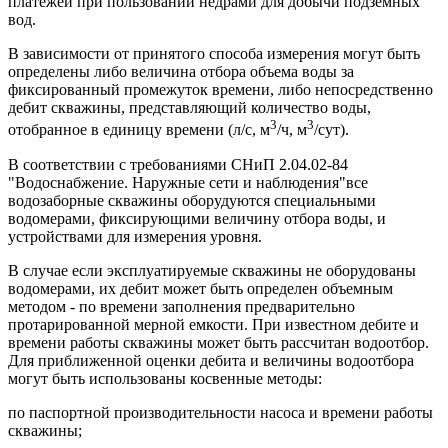
платежей при пользовании недрами для добычи подземных
вод.
В зависимости от принятого способа измерения могут быть
определены либо величина отбора объема воды за
фиксированный промежуток времени, либо непосредственно
дебит скважины, представляющий количество воды,
3
3
отобранное в единицу времени (л/с, м
/ч, м
/сут).
В соответствии с требованиями СНиП 2.04.02-84
"Водоснабжение. Наружные сети и наблюдения"все
водозаборные скважины оборудуются специальными
водомерами, фиксирующими величину отбора воды, и
устройствами для измерения уровня.
В случае если эксплуатируемые скважины не оборудованы
водомерами, их дебит может быть определен объемным
методом - по времени заполнения предварительно
протарированной мерной емкости. При известном дебите и
времени работы скважины может быть рассчитан водоотбор.
Для приближенной оценки дебита и величины водоотбора
могут быть использованы косвенные методы:
по паспортной производительности насоса и времени работы
скважины;