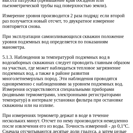
высота патрубка (превышение края обсадной или
пьезометрической трубы над поверхностью земли).
Измерение уровня производится 2 раза подряд: если второй
раз получается новый отсчет, то двукратное измерение
повторяется снова.
При эксплуатации самоизливающихся скважин положение
уровня подземных вод определяется по показаниям
манометра.
5.1.3. Наблюдения за температурой подземных вод в
водозаборных скважинах следует проводить главным образом
на участках, где может наблюдаться тепловое загрязнение
подземных вод, а также в районе развития
многолетнемерзлых пород. Эти наблюдения проводятся
одновременно с наблюдениями за уровнем подземных вод.
Измерения осуществляются специальными приборами
(водяными термометрами, электронными регистраторами
температур) в интервале установки фильтра при остановке
скважины или на изливе.
При измерениях термометр держат в воде в течение
нескольких минут. Отсчет по нему производится немедленно
после извлечения его из воды. Точность измерений - до 0,1°С.
Сначала отсчитываются десятые доли градуса, а затем целые