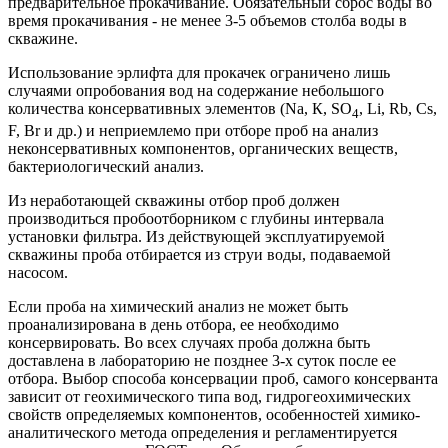
предварительное прокачивание. Обязательный сброс воды во
время прокачивания - не менее 3-5 объемов столба воды в
скважине.
Использование эрлифта для прокачек ограничено лишь
случаями опробования вод на содержание небольшого
количества консервативных элементов (Na, К, SO
, Li, Rb, Cs,
4
F, Br и др.) и неприемлемо при отборе проб на анализ
неконсервативных компонентов, органических веществ,
бактериологический анализ.
Из неработающей скважины отбор проб должен
производиться пробоотборником с глубины интервала
установки фильтра. Из действующей эксплуатируемой
скважины проба отбирается из струи воды, подаваемой
насосом.
Если проба на химический анализ не может быть
проанализирована в день отбора, ее необходимо
консервировать. Во всех случаях проба должна быть
доставлена в лабораторию не позднее 3-х суток после ее
отбора. Выбор способа консервации проб, самого консерванта
зависит от геохимического типа вод, гидрогеохимических
свойств определяемых компонентов, особенностей химико-
аналитического метода определения и регламентируется