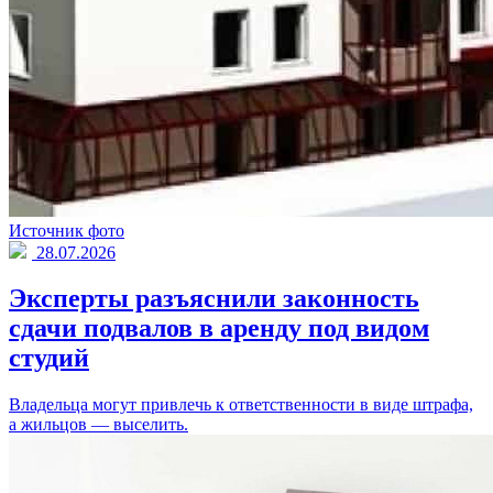
Источник фото
28.07.2026
Эксперты разъяснили законность
сдачи подвалов в аренду под видом
студий
Владельца могут привлечь к ответственности в виде штрафа,
а жильцов — выселить.