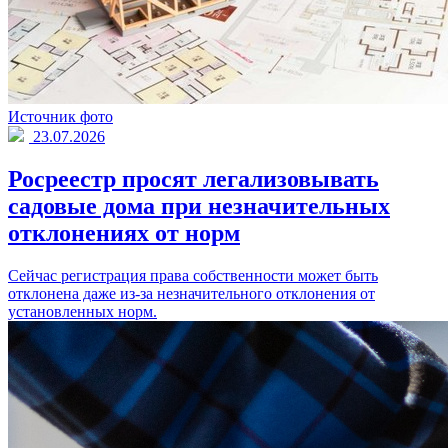
Источник фото
23.07.2026
Росреестр просят легализовывать
садовые дома при незначительных
отклонениях от норм
Сейчас регистрация права собственности может быть
отклонена даже из-за незначительного отклонения от
установленных норм.