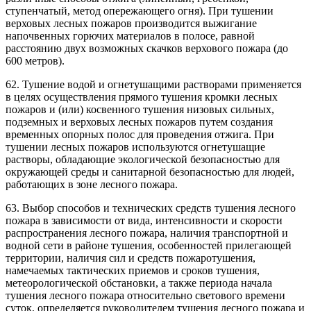
ступенчатый, метод опережающего огня). При тушении
верховых лесных пожаров производится выжигание
напочвенных горючих материалов в полосе, равной
расстоянию двух возможных скачков верхового пожара (до
600 метров).
62. Тушение водой и огнетушащими растворами применяется
в целях осуществления прямого тушения кромки лесных
пожаров и (или) косвенного тушения низовых сильных,
подземных и верховых лесных пожаров путем создания
временных опорных полос для проведения отжига. При
тушении лесных пожаров используются огнетушащие
растворы, обладающие экологической безопасностью для
окружающей среды и санитарной безопасностью для людей,
работающих в зоне лесного пожара.
63. Выбор способов и технических средств тушения лесного
пожара в зависимости от вида, интенсивности и скорости
распространения лесного пожара, наличия транспортной и
водной сети в районе тушения, особенностей прилегающей
территории, наличия сил и средств пожаротушения,
намечаемых тактических приемов и сроков тушения,
метеорологической обстановки, а также периода начала
тушения лесного пожара относительно светового времени
суток, определяется руководителем тушения лесного пожара и