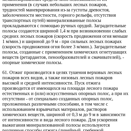
применения (в случаях небольших лесных пожаров,
трудностей маневрирования из-за густоты древостоя,
заболоченности местности, горного рельефа, отсутствия
транспортных путей) минерализованные полосы
прокладываются с помощью ручных орудий. Заградительные
полосы создаются шириной 1,4 м при возникновении слабых
средних лесных пожаров (скорость продвижения огня меньше
1 м/мин.) и шириной до 9 м - при сильных лесных пожарах
(скорость продвижения огня более 3 м/мин.). Заградительные
полосы, созданные с применением химических огнетушащих
веществ (ретардантов, пенообразователей и смачивателей), -
опорные химические полосы.
61. Отжиг производится в целях тушения верховых лесных
пожаров всех видов, а также низовых лесных пожаров
высокой и средней интенсивности. Пуск отжига
производится от имеющихся на площади лесного пожара
естественных и (или) искусственных опорных полос, а при их
отсутствии - от специально созданных опорных полос,
проложенных различными способами, в том числе с
использованием взрывчатых материалов, растворов
химических веществ, шириной от 0,3 м до 9 м в зависимости
от интенсивности и вида лесного пожара. Для ускорения
выжигания минерализованной полосы используются
различные способы отжига (линейный, гребенкой,