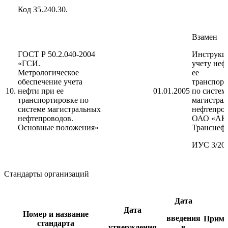
Код 35.240.30.
Взамен
ГОСТ Р 50.2.040-2004
Инструкц
«ГСИ.
учету неф
Метрологическое
ее
обеспечение учета
транспорт
10.
нефти при ее
01.01.2005
по систем
транспортировке по
магистра
системе магистральных
нефтепро
нефтепроводов.
ОАО «АК
Основные положения»
Транснеф
ИУС 3/20
Стандарты организаций
Дата
Дата
Номер и название
введения
Приме
стандарта
утверждения
в