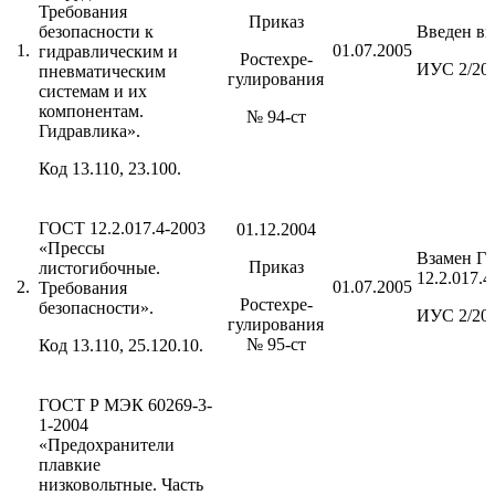
Требования
Приказ
безопасности к
Введен вп
1.
01.07.2005
гидравлическим и
Ростехре-
ИУС 2/20
пневматическим
гулирования
системам и их
компонентам.
№ 94-ст
Гидравлика».
Код 13.110, 23.100.
ГОСТ 12.2.017.4-2003
01.12.2004
«Прессы
Взамен Г
Приказ
листогибочные.
12.2.017.4
2.
01.07.2005
Требования
Ростехре-
безопасности».
ИУС 2/20
гулирования
№ 95-ст
Код 13.110, 25.120.10.
ГОСТ Р МЭК 60269-3-
1-2004
«Предохранители
плавкие
низковольтные. Часть