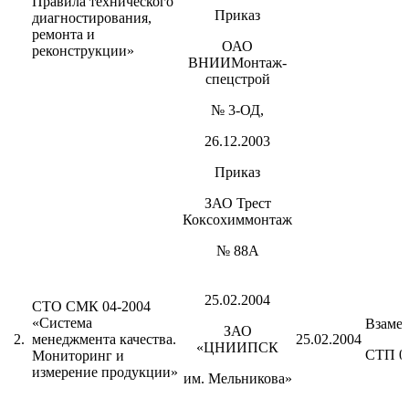
Правила технического
Приказ
диагностирования,
ремонта и
ОАО
реконструкции»
ВНИИМонтаж-
спецстрой
№ 3-ОД,
26.12.2003
Приказ
ЗАО Трест
Коксохиммонтаж
№ 88А
25.02.2004
СТО СМК 04-2004
«Система
Взаме
ЗАО
2.
менеджмента качества.
25.02.2004
«ЦНИИПСК
СТП 0
Мониторинг и
измерение продукции»
им. Мельникова»