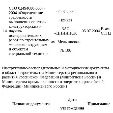
СТО 02494680-0037-
05.07.2004
2004 «Определение
трудоемкости
Приказ
выполнения опытно-
конструкторских и
ЗАО
Взаме
14.
научно-
05.07.2004
«ЦНИИПСК
СТП26
исследовательских
работ по строительным
им. Мельникова»
металлоконструкциям
и объектам
№ 106
специальной техники»
Инструктивно-распорядительные и методические документы
в области строительства Министерства регионального
развития Российской Федерации (Минрегиона России) и
Министерства промышленности и энергетики российской
Федерации (Минпромэнерго России)
Дата
Название документа
Примечание
утверждения