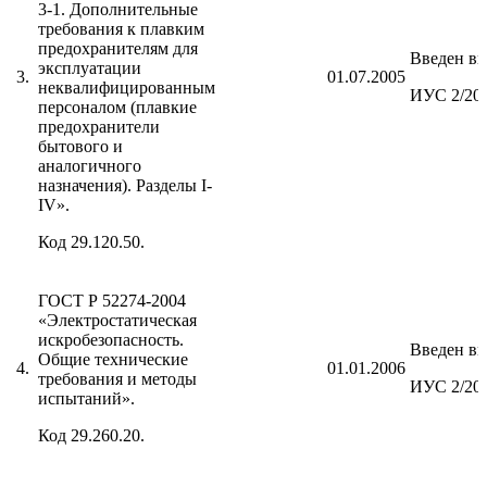
3-1. Дополнительные
требования к плавким
предохранителям для
Введен вп
эксплуатации
3.
01.07.2005
неквалифицированным
ИУС 2/20
персоналом (плавкие
предохранители
бытового и
аналогичного
назначения). Разделы I-
IV».
Код 29.120.50.
ГОСТ Р 52274-2004
«Электростатическая
искробезопасность.
Введен вп
Общие технические
4.
01.01.2006
требования и методы
ИУС 2/20
испытаний».
Код 29.260.20.