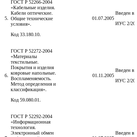
ГОСТ Р 52266-2004
«Кабельные изделия.
Кабели оптические.
Введен вп
5.
01.07.2005
Общие технические
ИУС 2/20
условия».
Код 33.180.10.
ГОСТ Р 52272-2004
«Материалы
текстильные.
Покрытия и изделия
Введен вп
ковровые напольные.
6.
01.11.2005
Воспламеняемость.
ИУС 2/20
Метод определения и
классификация».
Код 59.080.01.
ГОСТ Р 52292-2004
«Информационная
технология.
Электронный обмен
Введен вп