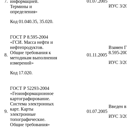
7.
01.07.2005
информацией.
ИУС 3/20
Термины и
определения»
Код 01.040.35, 35.020.
ГОСТ Р 8.595-2004
«ГСИ. Масса нефти и
нефтепродуктов.
Взамен Г
Общие требования к
8.595-200
8.
01.11.2005
методикам выполнения
ИУС 3/20
измерений»
Код 17.020.
ГОСТ Р 52293-2004
«Геоинформационное
картографирование.
Система электронных
Введен вп
карт. Карты
9.
01.07.2005
электронные
ИУС 3/20
топографические.
Общие требования»