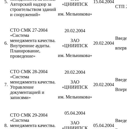
5.
15.04.2004
Авторский надзор за
«ЦНИИПСК
СТП 2
строительством зданий
им. Мельникова»
и сооружений»
СТО СМК 27-2004
20.02.2004
«Система
Введе
менеджмента качества.
ЗАО
6.
20.02.2004
Внутренние аудиты.
«ЦНИИПСК
вперв
Планирование,
им. Мельникова»
проведение»
СТО СМК 28-2004
20.02.2004
«Система
Введе
менеджмента качества.
ЗАО
7.
20.02.2004
Управление
«ЦНИИПСК
Вперв
документацией и
им. Мельникова»
записями»
05.04.2004
СТО СМК 29-2004
«Система
Введе
ЗАО
8.
менеджмента качества.
05.04.2004
«ЦНИИПСК