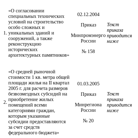
«О согласовании
02.12.2004
специальных технических
условий на строительство
Текст
Приказ
особо сложных и
приказа
1.
уникальных зданий и
Минпромэнерго
приводится
сооружений, а также
России
ниже
реконструкцию
исторических
№ 158
архитектурных памятников»
«О средней рыночной
стоимости 1 кв. метра общей
площади жилья на II квартал
01.03.2005
2005 г. для расчета размеров
безвозмездных субсидий на
Текст
Приказ
приобретение жилых
приказа
2.
Минрегиона
помещений всеми
приводится
России
категориями граждан,
ниже
которым указанные
№ 20
субсидии предоставляются
за счет средств
федерального бюджета»