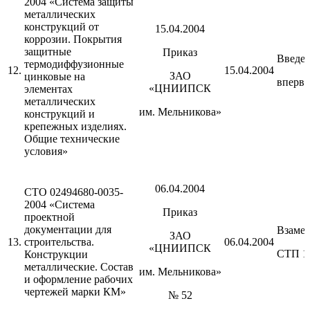
2004 «Система защиты
металлических
конструкций от
15.04.2004
коррозии. Покрытия
защитные
Приказ
Введе
термодиффузионные
12.
15.04.2004
ЗАО
цинковые на
вперв
«ЦНИИПСК
элементах
металлических
им. Мельникова»
конструкций и
крепежных изделиях.
Общие технические
условия»
06.04.2004
СТО 02494680-0035-
2004 «Система
Приказ
проектной
документации для
Взаме
ЗАО
13.
строительства.
06.04.2004
«ЦНИИПСК
СТП 1
Конструкции
металлические. Состав
им. Мельникова»
и оформление рабочих
чертежей марки КМ»
№ 52