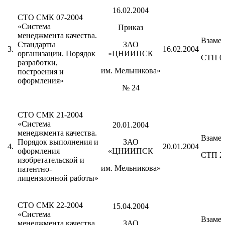
16.02.2004
СТО СМК 07-2004
«Система
Приказ
менеджмента качества.
Взаме
Стандарты
ЗАО
3.
16.02.2004
организации. Порядок
«ЦНИИПСК
СТП 0
разработки,
им. Мельникова»
построения и
оформления»
№ 24
СТО СМК 21-2004
«Система
20.01.2004
менеджмента качества.
Взаме
Порядок выполнения и
ЗАО
4.
20.01.2004
оформления
«ЦНИИПСК
СТП 2
изобретательской и
им. Мельникова»
патентно-
лицензионной работы»
СТО СМК 22-2004
15.04.2004
«Система
Взаме
менеджмента качества.
ЗАО