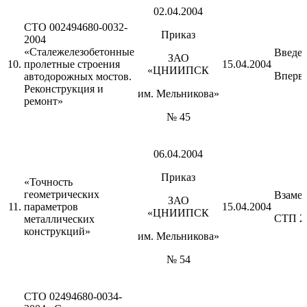
02.04.2004
СТО 002494680-0032-
Приказ
2004
«Сталежелезобетонные
Введе
ЗАО
10.
пролетные строения
15.04.2004
«ЦНИИПСК
Вперв
автодорожных мостов.
Реконструкция и
им. Мельникова»
ремонт»
№ 45
06.04.2004
Приказ
«Точность
геометрических
Взаме
ЗАО
11.
параметров
15.04.2004
«ЦНИИПСК
СТП 2
металлических
конструкций»
им. Мельникова»
№ 54
СТО 02494680-0034-