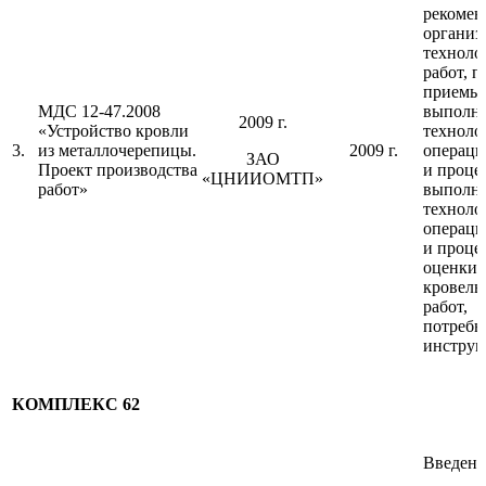
рекомен
организ
техноло
работ, п
приемы
МДС 12-47.2008
выполн
2009 г.
«Устройство кровли
техноло
3.
из металлочерепицы.
2009 г.
операци
ЗАО
Проект производства
и проце
«ЦНИИОМТП»
работ»
выполн
техноло
операци
и проце
оценки 
кровель
работ,
потребн
инструм
КОМПЛЕКС 62
Введен 