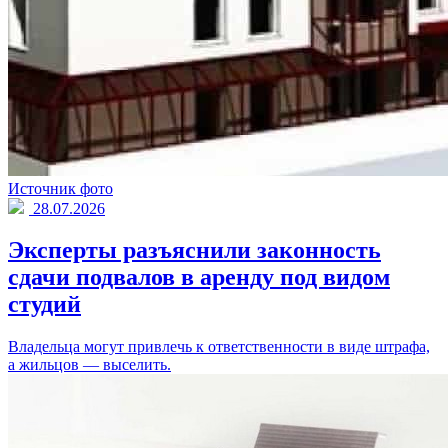
Источник фото
28.07.2026
Эксперты разъяснили законность
сдачи подвалов в аренду под видом
студий
Владельца могут привлечь к ответственности в виде штрафа,
а жильцов — выселить.