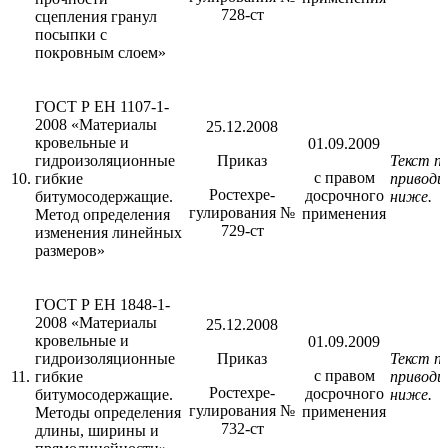
728-ст
сцепления гранул
посыпки с
покровным слоем»
ГОСТ Р ЕН 1107-1-
2008 «Материалы
25.12.2008
кровельные и
01.09.2009
гидроизоляционные
Приказ
Текст п
с правом
10.
гибкие
приводи
Ростехре-
досрочного
битумосодержащие.
ниже.
гулирования №
применения
Метод определения
729-ст
изменения линейных
размеров»
ГОСТ Р ЕН 1848-1-
2008 «Материалы
25.12.2008
кровельные и
01.09.2009
гидроизоляционные
Приказ
Текст п
с правом
11.
гибкие
приводи
Ростехре-
досрочного
битумосодержащие.
ниже.
гулирования №
применения
Методы определения
732-ст
длины, ширины и