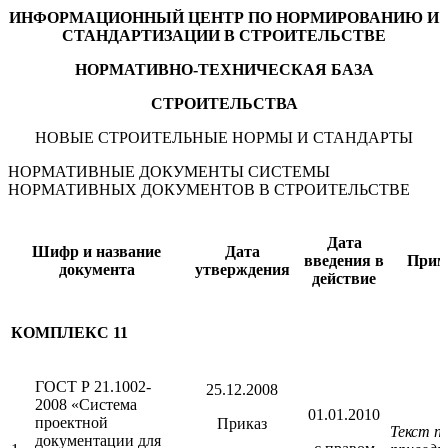
ИНФОРМАЦИОННЫЙ ЦЕНТР ПО НОРМИРОВАНИЮ И
СТАНДАРТИЗАЦИИ В СТРОИТЕЛЬСТВЕ
НОРМАТИВНО-ТЕХНИЧЕСКАЯ БАЗА
СТРОИТЕЛЬСТВА
НОВЫЕ СТРОИТЕЛЬНЫЕ НОРМЫ И СТАНДАРТЫ
НОРМАТИВНЫЕ ДОКУМЕНТЫ СИСТЕМЫ
НОРМАТИВНЫХ ДОКУМЕНТОВ В СТРОИТЕЛЬСТВЕ
Дата
Шифр и название
Дата
введения в
Прим
документа
утверждения
действие
КОМПЛЕКС 11
ГОСТ Р 21.1002-
25.12.2008
2008 «Система
01.01.2010
проектной
Приказ
Текст п
документации для