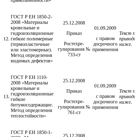
прямолинейности»
ГОСТ Р ЕН 1850-2-
2008 «Материалы
25.12.2008
кровельные и
01.09.2009
гидроизоляционные
Приказ
Текст п
с правом
12.
гибкие полимерные
приводи
Ростехре-
досрочного
(термопластичные
ниже.
гулирования №
применения
или эластомерные).
733-ст
Метод определения
видимых дефектов»
ГОСТ Р ЕН 1110-
25.12.2008
2008 «Материалы
01.09.2009
кровельные и
Приказ
Текст п
гидроизоляционные
с правом
13.
приводи
гибкие
Ростехре-
досрочного
ниже.
битумосодержащие.
гулирования №
применения
Метод определения
761-ст
теплостойкости»
ГОСТ Р ЕН 1850-1-
25.12.2008