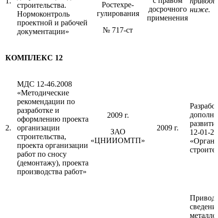
с правом
1.
приводи
Ростехре-
строительства.
досрочного
ниже.
гулирования
Нормоконтроль
применения
проектной и рабочей
№ 717-ст
документации»
КОМПЛЕКС 12
МДС 12-46.2008
«Методические
рекомендации по
Разрабо
разработке и
дополне
2009 г.
оформлению проекта
развит
2.
организации
2009 г.
ЗАО
12-01-2
строительства,
«ЦНИИОМТП»
«Органи
проекта организации
строите
работ по сносу
(демонтажу), проекта
производства работ»
Приводя
сведени
металло