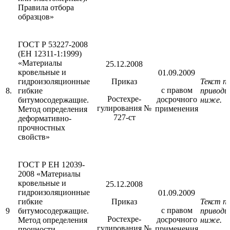
Правила отбора
образцов»
ГОСТ Р 53227-2008
(ЕН 12311-1:1999)
«Материалы
25.12.2008
кровельные и
01.09.2009
гидроизоляционные
Приказ
Текст п
с правом
8.
гибкие
приводи
Ростехре-
досрочного
битумосодержащие.
ниже.
гулирования №
применения
Метод определения
727-ст
деформативно-
прочностных
свойств»
ГОСТ Р ЕН 12039-
2008 «Материалы
кровельные и
25.12.2008
гидроизоляционные
01.09.2009
гибкие
Приказ
Текст п
с правом
9
битумосодержащие.
приводи
Ростехре-
досрочного
Метод определения
ниже.
гулирования №
применения
прочности