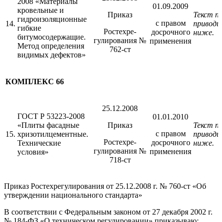
2008 «Материалы
01.09.2009
кровельные и
Приказ
Текст п
гидроизоляционные
с правом
14.
приводи
гибкие
Ростехре-
досрочного
ниже.
битумосодержащие.
гулирования №
применения
Метод определения
762-ст
видимых дефектов»
КОМПЛЕКС 66
25.12.2008
ГОСТ Р 53223-2008
01.01.2010
«Плиты фасадные
Приказ
Текст п
с правом
15.
хризотилцементные.
приводи
Ростехре-
досрочного
Технические
ниже.
гулирования №
применения
условия»
718-ст
Приказ Ростехрегулирования от 25.12.2008 г. № 760-ст «Об
утверждении национального стандарта»
В соответствии с Федеральным законом от 27 декабря 2002 г.
№ 184-ФЗ «О техническом регулировании» приказываю: