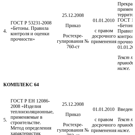
Прекрат
примене
террито
25.12.2008
ГОСТ 18
01.01.2010
ГОСТ Р 53231-2008
Приказ
«Бетоны
«Бетоны. Правила
с правом
4.
Правил
контроля и оценки
Ростехре-
досрочного
контрол
прочности»
гулирования №
применения
прочнос
760-ст
01.01.20
Текст п
приводи
ниже.
КОМПЛЕКС 64
ГОСТ Р ЕН 12086-
25.12.2008
2008 «Изделия
01.01.2010
Введен 
теплоизоляционные,
Приказ
применяемые в
с правом
Текст п
5.
строительстве.
Ростехре-
досрочного
приводи
Метод определения
гулирования №
применения
ниже.
характеристик