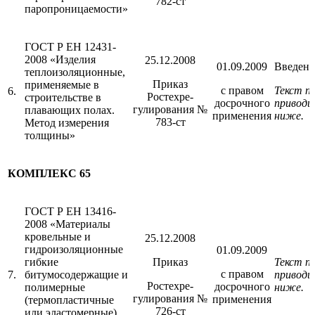
782-ст
паропроницаемости»
ГОСТ Р ЕН 12431-
2008 «Изделия
25.12.2008
01.09.2009
Введен 
теплоизоляционные,
Приказ
применяемые в
с правом
Текст п
6.
Ростехре-
строительстве в
досрочного
приводи
гулирования №
плавающих полах.
применения
ниже.
783-ст
Метод измерения
толщины»
КОМПЛЕКС 65
ГОСТ Р ЕН 13416-
2008 «Материалы
кровельные и
25.12.2008
гидроизоляционные
01.09.2009
гибкие
Приказ
Текст п
с правом
7.
битумосодержащие и
приводи
Ростехре-
досрочного
полимерные
ниже.
гулирования №
применения
(термопластичные
726-ст
или эластомерные).