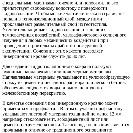
специальными мастиками точечно или полосами, но это
препятствует свободному водостоку с поверхности
гидроизоляции. Чтобы мелкие частички песка из гравия не
попали в теплоизоляционный слой, между ними
прокладывают разделительный слой из геотестиля.
Утеплитель защищает гидроизоляцию от внешних
температурных воздействий, ультрафиолетового солнечного
излучения и любых механических воздействий при
проведении строительных работ и последующей
эксплуатации. Сочетание этих качеств позволяет
инверсионной кровле служить до 30 лет.
Для создания гидроизоляционного ковра используют
рулонные наплавляемые или полимерные материалы.
Наплавляемые материалы укладывают на уклонообразующую
стяжку из цементно-песчаного раствора или легкого бетона,
обеспечивающую сток воды, и выполненную по
железобетонному перекрытию.
В качестве основания под инверсионную кровлю может
применяться и профнастил. В этом случае по профнастилу
укладывают листовой материал толщиной не менее 12 мм,
например стекломагнезит, асбоцементный лист или
цементно-стружечная плита. Такого рода основания являются
прочными в отличие от традиционного основания по