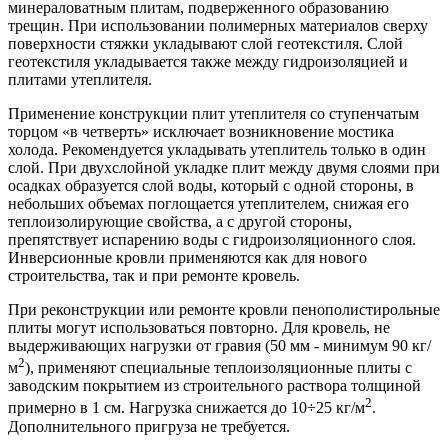
минераловатным плитам, подверженного образованию
трещин. При использовании полимерных материалов сверху
поверхности стяжки укладывают слой геотекстиля. Слой
геотекстиля укладывается также между гидроизоляцией и
плитами утеплителя.
Применение конструкции плит утеплителя со ступенчатым
торцом «в четверть» исключает возникновение мостика
холода. Рекомендуется укладывать утеплитель только в один
слой. При двухслойной укладке плит между двумя слоями при
осадках образуется слой воды, который с одной стороны, в
небольших объемах поглощается утеплителем, снижая его
теплоизолирующие свойства, а с другой стороны,
препятствует испарению воды с гидроизоляционного слоя.
Инверсионные кровли применяются как для нового
строительства, так и при ремонте кровель.
При реконструкции или ремонте кровли пенополистирольные
плиты могут использоваться повторно. Для кровель, не
выдерживающих нагрузки от гравия (50 мм - минимум 90 кг/
2
м
), применяют специальные теплоизоляционные плиты с
заводским покрытием из строительного раствора толщиной
2
примерно в 1 см. Нагрузка снижается до 10÷25 кг/м
.
Дополнительного пригруза не требуется.