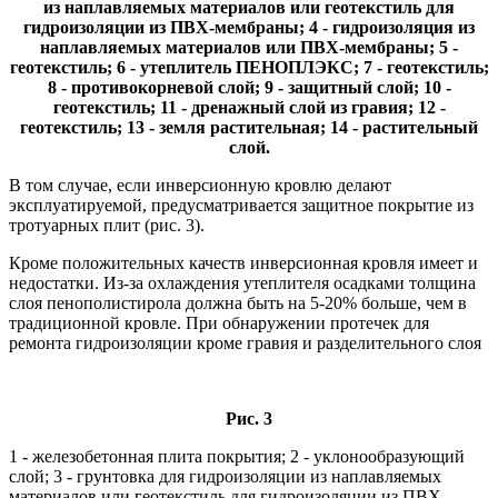
из наплавляемых материалов или геотекстиль для
гидроизоляции из ПВХ-мембраны; 4 - гидроизоляция из
наплавляемых материалов или ПВХ-мембраны; 5 -
геотекстиль; 6 - утеплитель ПЕНОПЛЭКС; 7 - геотекстиль;
8 - противокорневой слой; 9 - защитный слой; 10 -
геотекстиль; 11 - дренажный слой из гравия; 12 -
геотекстиль; 13 - земля растительная; 14 - растительный
слой.
В том случае, если инверсионную кровлю делают
эксплуатируемой, предусматривается защитное покрытие из
тротуарных плит (рис. 3).
Кроме положительных качеств инверсионная кровля имеет и
недостатки. Из-за охлаждения утеплителя осадками толщина
слоя пенополистирола должна быть на 5-20% больше, чем в
традиционной кровле. При обнаружении протечек для
ремонта гидроизоляции кроме гравия и разделительного слоя
Рис. 3
1 - железобетонная плита покрытия; 2 - уклонообразующий
слой; 3 - грунтовка для гидроизоляции из наплавляемых
материалов или геотекстиль для гидроизоляции из ПВХ-