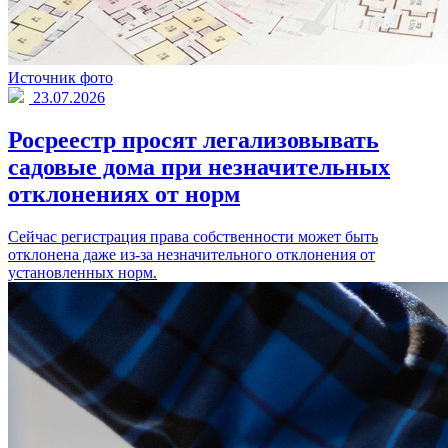
Источник фото
23.07.2026
Росреестр просят легализовывать
садовые дома при незначительных
отклонениях от норм
Сейчас регистрация права собственности может быть
отклонена даже из-за незначительного отклонения от
установленных норм.