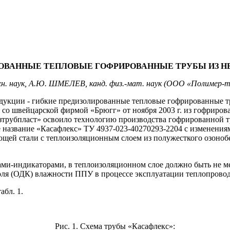
РОВАННЫЕ ТЕПЛОВЫЕ ГОФРИРОВАННЫЕ ТРУБЫ ИЗ 
н. наук, А.Ю. ШМЕЛЕВ, канд. физ.-мат. наук (ООО «Полимер-т
одукции - гибкие предизолированные тепловые гофрированные тр
со швейцарской фирмой «Брюгг» от ноября 2003 г. из гофриров
азтрубпласт» освоило технологию производства гофрированной 
 название «Касафлекс» ТУ 4937-023-40270293-2204 с изменениям
щей стали с теплоизоляционным слоем из полужесткого озоноб
ками-индикаторами, в теплоизоляционном слое должно быть не 
оля (ОДК) влажности ППУ в процессе эксплуатации теплопровод
абл. 1.
Рис. 1. Схема трубы «Касафлекс»: