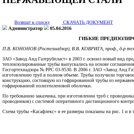
Возврат к списку
СКАЧАТЬ ДОКУМЕНТ
Администратор
05.04.2016
ГИБКИЕ ПРЕДИЗОЛИ
П.В. КОНОНОВ (Ростехнадзор), В.В. КОВРИГА, проф., д-р тех
ЗАО «Завод Анд Газтрубпласт» в 2003 г. освоил новый вид пр
теплоизолированные трубы выпускались на основе соглашения 
Госгортехнадзора № РРС 03-9530. В 2006 г. ЗАО «Завод Анд Г
изготовлению труб в полном объеме. Трубы получили торговое
конструкцию, состоящую из гофрированной трубы из нержавею
гофрированной полиэтиленовой оболочки.
По требованию заказчика, при изготовлении труб с проводни
проводников) с системой оперативного дистанционного контр
Схема трубы «Касафлекс» и ее размеры показаны на рис. 1 и в т