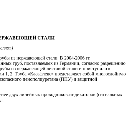
НЕРЖАВЕЮЩЕЙ СТАЛИ
епло»)
убы из нержавеющей стали. В 2004-2006 гг.
анных труб, поставляемых из Германии, согласно разрешению
трубы из нержавеющей листовой стали и приступило к
и 1, 2. Труба «Касафлекс» представляет собой многослойную
езопасного пенополиуретана (ППУ) и защитной
менее двух линейных проводников-индикаторов (сигнальных
а.