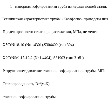
1 - напорная гофрированная труба из нержавеющей стали; 
Техническая характеристика трубы «Касафлекс» приведена ниж
Предел прочности стали при растяжении, МПа, не менее:
X5CrNi18-10 (Nr.1.4301),S304400 (тип 304)
X2CrNiMo17-12-2 (Nr.1.4404), S31903 (тип 316L)
Разрушающее давление стальной гофрированной трубы, МПа
Теплопроводность, Вт/(м-К):
стальной гофрированной трубы