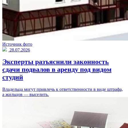
Источник фото
28.07.2026
Эксперты разъяснили законность
сдачи подвалов в аренду под видом
студий
Владельца могут привлечь к ответственности в виде штрафа,
а жильцов — выселить.