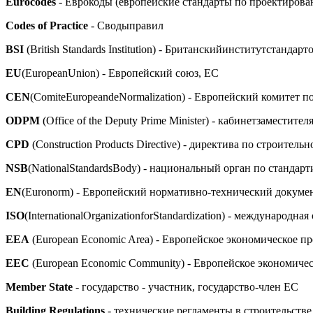
Eurocodes
- Еврокоды (европейские стандарты по проектиров
Codes of Practice
- Сводыправил
BSI
(British Standards Institution) - Британскийинститутстандарт
EU
(EuropeanUnion) - Европейский союз, ЕС
CEN
(ComiteEuropeandeNormalization) - Европейский комитет 
ODPM
(Office of the Deputy Prime Minister) - кабинетзаместит
CPD
(Construction Products Directive) - директива по строител
NSB
(NationalStandardsBody) - национальный орган по стандар
EN
(Euronorm) - Европейский нормативно-технический докуме
ISO
(InternationalOrganizationforStandardization) - международ
ЕЕА
(European Economic Area) - Европейское экономическое п
EEC
(European Economic Community) - Европейское экономиче
Member State
- государство - участник, государство-член ЕС
Building Regulations
- технические регламенты в строительстве