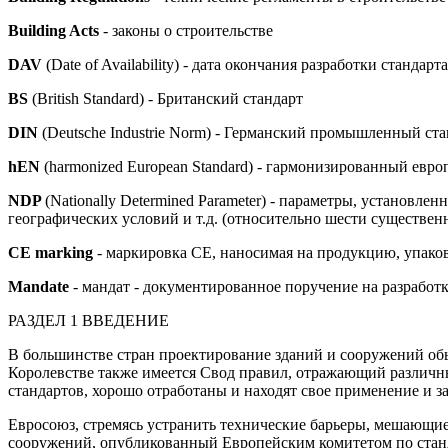
Building Acts
- законы о строительстве
DAV
(Date of Availability) - дата окончания разработки станд
BS
(British Standard) - Британский стандарт
DIN
(Deutsche Industrie Norm) - Германский промышленный ст
hEN
(harmonized European Standard) - гармонизированный евро
NDP
(Nationally Determined Parameter) - параметры, установ
географических условий и т.д. (относительно шести существе
СЕ marking
- маркировка СЕ, наносимая на продукцию, упако
Mandate
- мандат - документированное поручение на разработ
РАЗДЕЛ 1 ВВЕДЕНИЕ
В большинстве стран проектирование зданий и сооружений обы
Королевстве также имеется Свод правил, отражающий различн
стандартов, хорошо отработаны и находят свое применение и 
Евросоюз, стремясь устранить технические барьеры, мешающие
сооружений, опубликованный Европейским комитетом по станд