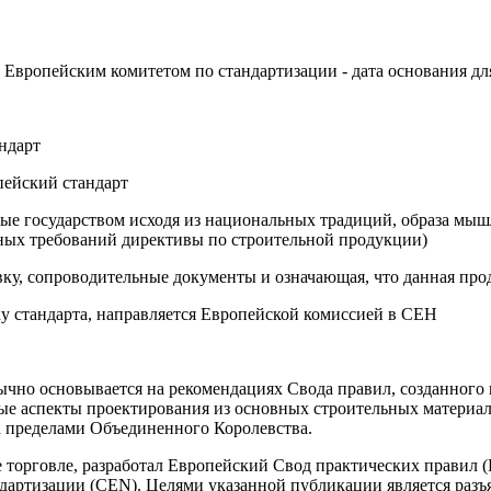
арта Европейским комитетом по стандартизации - дата основания д
андарт
пейский стандарт
ленные государством исходя из национальных традиций, образа м
нных требований директивы по строительной продукции)
вку, сопроводительные документы и означающая, что данная пр
ку стандарта, направляется Европейской комиссией в СЕН
чно основывается на рекомендациях Свода правил, созданного 
ые аспекты проектирования из основных строительных материа
за пределами Объединенного Королевства.
 торговле, разработал Европейский Свод практических правил (
артизации (CEN). Целями указанной публикации является разъя