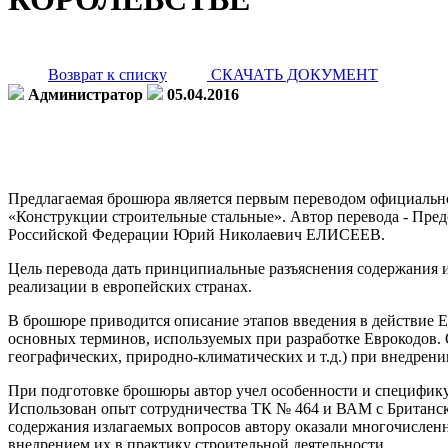
Возврат к списку
СКАЧАТЬ ДОКУМЕНТ
Администратор
05.04.2016
Предлагаемая брошюра является первым переводом официальн
«Конструкции строительные стальные». Автор перевода - Пре
Российской Федерации Юрий Николаевич ЕЛИСЕЕВ.
Цель перевода дать принципиальные разъяснения содержания и
реализации в европейских странах.
В брошюре приводится описание этапов введения в действие Е
основных терминов, используемых при разработке Еврокодов. 
географических, природно-климатических и т.д.) при внедрени
При подготовке брошюры автор учел особенности и специфику
Использован опыт сотрудничества ТК № 464 и ВАМ с Британск
содержания излагаемых вопросов автору оказали многочислен
внедрением их в практику строительной деятельности.