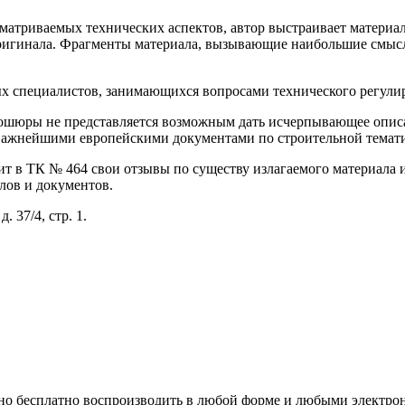
атриваемых технических аспектов, автор выстраивает материал
 оригинала. Фрагменты материала, вызывающие наибольшие смы
х специалистов, занимающихся вопросами технического регулир
брошюры не представляется возможным дать исчерпывающее опис
д важнейшими европейскими документами по строительной темат
ит в ТК № 464 свои отзывы по существу излагаемого материала
лов и документов.
 37/4, стр. 1.
шено бесплатно воспроизводить в любой форме и любыми элект