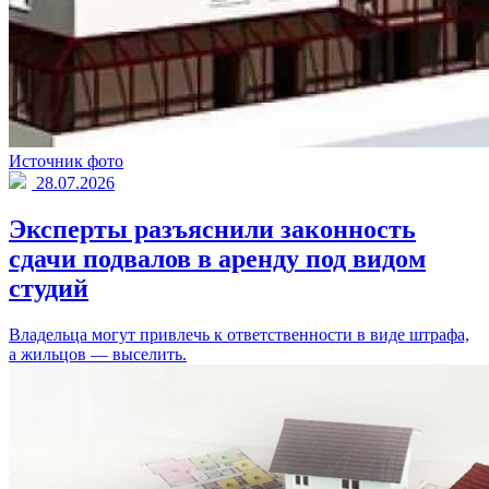
Источник фото
28.07.2026
Эксперты разъяснили законность
сдачи подвалов в аренду под видом
студий
Владельца могут привлечь к ответственности в виде штрафа,
а жильцов — выселить.