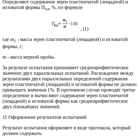
Определяют содержание зерен пластинчатой (лещадной) и
игловатой формы П
, %, по формуле
пл
, (1)
где m
- масса зерен пластинчатой (лещадной) и игловатой
1
формы, г;
m - масса мерной пробы.
За результат испытания принимают среднеарифметическое
значение двух параллельных испытаний. Расхождение между
результатами двух параллельных определений содержания
зерен пластинчатой (лещадной) и игловатой формы не должно
превышать значения 1%. В противном случае проводят третье
определение и вычисляют содержание зерен пластинчатой
(лещадной) и игловатой формы как среднеарифметическое
двух ближайших значений.
11 Оформление результатов испытаний
Результат испытания оформляют в виде протокола, который
должен содержать: