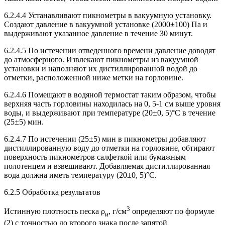
6.2.4.4 Устанавливают пикнометры в вакуумную установку.
Создают давление в вакуумной установке (2000±100) Па и
выдерживают указанное давление в течение 30 минут.
6.2.4.5 По истечении отведенного времени давление доводят
до атмосферного. Извлекают пикнометры из вакуумной
установки и наполняют их дистиллированной водой до
отметки, расположенной ниже метки на горловине.
6.2.4.6 Помещают в водяной термостат таким образом, чтобы
верхняя часть горловины находилась на 0, 5-1 см выше уровня
воды, и выдерживают при температуре (20±0, 5)°C в течение
(25±5) мин.
6.2.4.7 По истечении (25±5) мин в пикнометры добавляют
дистиллированную воду до отметки на горловине, обтирают
поверхность пикнометров салфеткой или бумажным
полотенцем и взвешивают. Добавляемая дистиллированная
вода должна иметь температуру (20±0, 5)°C.
6.2.5 Обработка результатов
3
Истинную плотность песка ρ
, г/см
определяют по формуле
и
(2) с точностью до второго знака после запятой