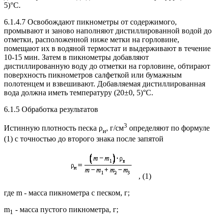
5)°C.
6.1.4.7 Освобождают пикнометры от содержимого,
промывают и заново наполняют дистиллированной водой до
отметки, расположенной ниже метки на горловине,
помещают их в водяной термостат и выдерживают в течение
10-15 мин. Затем в пикнометры добавляют
дистиллированную воду до отметки на горловине, обтирают
поверхность пикнометров салфеткой или бумажным
полотенцем и взвешивают. Добавляемая дистиллированная
вода должна иметь температуру (20±0, 5)°C.
6.1.5 Обработка результатов
3
Истинную плотность песка ρ
, г/см
определяют по формуле
и
(1) с точностью до второго знака после запятой
, (1)
где m - масса пикнометра с песком, г;
m
- масса пустого пикнометра, г;
1