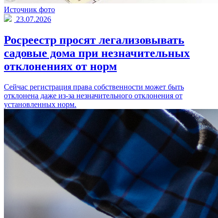
Источник фото
23.07.2026
Росреестр просят легализовывать
садовые дома при незначительных
отклонениях от норм
Сейчас регистрация права собственности может быть
отклонена даже из-за незначительного отклонения от
установленных норм.