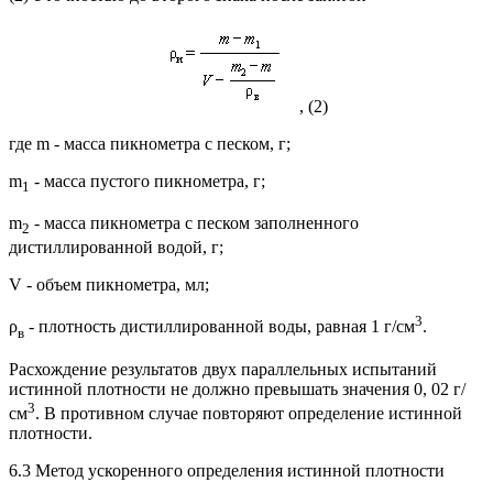
, (2)
где m - масса пикнометра с песком, г;
m
- масса пустого пикнометра, г;
1
m
- масса пикнометра с песком заполненного
2
дистиллированной водой, г;
V - объем пикнометра, мл;
3
ρ
- плотность дистиллированной воды, равная 1 г/см
.
в
Расхождение результатов двух параллельных испытаний
истинной плотности не должно превышать значения 0, 02 г/
3
см
. В противном случае повторяют определение истинной
плотности.
6.3 Метод ускоренного определения истинной плотности