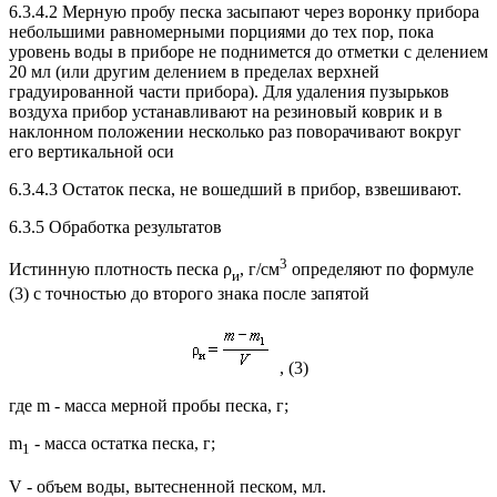
6.3.4.2 Мерную пробу песка засыпают через воронку прибора
небольшими равномерными порциями до тех пор, пока
уровень воды в приборе не поднимется до отметки с делением
20 мл (или другим делением в пределах верхней
градуированной части прибора). Для удаления пузырьков
воздуха прибор устанавливают на резиновый коврик и в
наклонном положении несколько раз поворачивают вокруг
его вертикальной оси
6.3.4.3 Остаток песка, не вошедший в прибор, взвешивают.
6.3.5 Обработка результатов
3
Истинную плотность песка ρ
, г/см
определяют по формуле
и
(3) с точностью до второго знака после запятой
, (3)
где m - масса мерной пробы песка, г;
m
- масса остатка песка, г;
1
V - объем воды, вытесненной песком, мл.