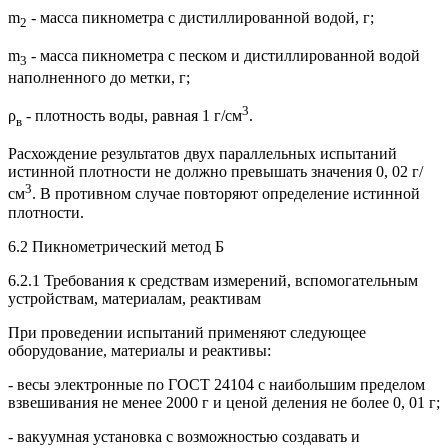
m
- масса пикнометра с дистиллированной водой, г;
2
m
- масса пикнометра с песком и дистиллированной водой
3
наполненного до метки, г;
3
ρ
- плотность воды, равная 1 г/см
.
в
Расхождение результатов двух параллельных испытаний
истинной плотности не должно превышать значения 0, 02 г/
3
см
. В противном случае повторяют определение истинной
плотности.
6.2 Пикнометрический метод Б
6.2.1 Требования к средствам измерений, вспомогательным
устройствам, материалам, реактивам
При проведении испытаний применяют следующее
оборудование, материалы и реактивы:
- весы электронные по ГОСТ 24104 с наибольшим пределом
взвешивания не менее 2000 г и ценой деления не более 0, 01 г;
- вакуумная установка с возможностью создавать и