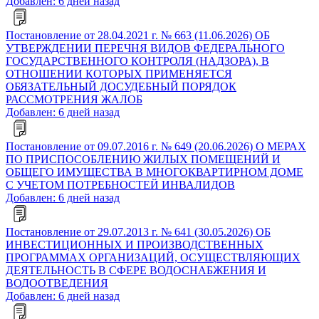
Добавлен: 6 дней назад
Постановление от 28.04.2021 г. № 663 (11.06.2026) ОБ
УТВЕРЖДЕНИИ ПЕРЕЧНЯ ВИДОВ ФЕДЕРАЛЬНОГО
ГОСУДАРСТВЕННОГО КОНТРОЛЯ (НАДЗОРА), В
ОТНОШЕНИИ КОТОРЫХ ПРИМЕНЯЕТСЯ
ОБЯЗАТЕЛЬНЫЙ ДОСУДЕБНЫЙ ПОРЯДОК
РАССМОТРЕНИЯ ЖАЛОБ
Добавлен: 6 дней назад
Постановление от 09.07.2016 г. № 649 (20.06.2026) О МЕРАХ
ПО ПРИСПОСОБЛЕНИЮ ЖИЛЫХ ПОМЕЩЕНИЙ И
ОБЩЕГО ИМУЩЕСТВА В МНОГОКВАРТИРНОМ ДОМЕ
С УЧЕТОМ ПОТРЕБНОСТЕЙ ИНВАЛИДОВ
Добавлен: 6 дней назад
Постановление от 29.07.2013 г. № 641 (30.05.2026) ОБ
ИНВЕСТИЦИОННЫХ И ПРОИЗВОДСТВЕННЫХ
ПРОГРАММАХ ОРГАНИЗАЦИЙ, ОСУЩЕСТВЛЯЮЩИХ
ДЕЯТЕЛЬНОСТЬ В СФЕРЕ ВОДОСНАБЖЕНИЯ И
ВОДООТВЕДЕНИЯ
Добавлен: 6 дней назад