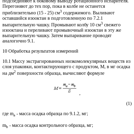
подсоединяют к боковому выводу ротационного испарителя.
Перегоняют до тех пор, пока в колбе не останется
3
приблизительно (15 - 25) см
содержимого. Выливают
оставшийся изооктан в подготовленную по 7.2.1
3
выпарительную чашку. Промывают колбу 10 см
свежего
изооктана и переливают промывочный изооктан в эту же
выпарительную чашку. Затем выпаривание проводят
аналогично 9.1.
10 Обработка результатов измерений
10.1 Массу экстрагированных низкомолекулярных веществ из
слоя упаковки, контактирующего с продуктом, М, в мг осадка
2
на дм
поверхности образца, вычисляют формуле
,
(1)
где m
- масса осадка образца по 9.1.2, мг;
a
m
- масса осадка контрольного образца, мг;
b