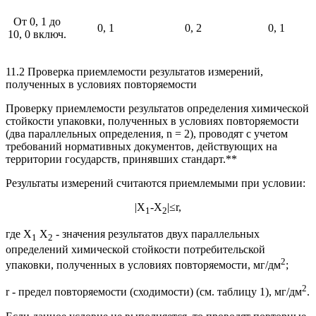
От 0, 1 до
0, 1
0, 2
0, 1
10, 0 включ.
11.2 Проверка приемлемости результатов измерений,
полученных в условиях повторяемости
Проверку приемлемости результатов определения химической
стойкости упаковки, полученных в условиях повторяемости
(два параллельных определения, n = 2), проводят с учетом
требований нормативных документов, действующих на
территории государств, принявших стандарт.**
Результаты измерений считаются приемлемыми при условии:
|X
-X
|≤r,
1
2
где X
X
- значения результатов двух параллельных
1
2
определений химической стойкости потребительской
2
упаковки, полученных в условиях повторяемости, мг/дм
;
2
r - предел повторяемости (сходимости) (см. таблицу 1), мг/дм
.