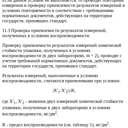
Если данное условие не выполняется, то проводят повторные
измерения и проверку приемлемости результатов измерений в
условиях повторяемости в соответствии с требованиями
нормативных документов, действующих на территории
государств, принявших стандарт.
11.3 Проверка приемлемости результатов измерений,
полученных в условиях воспроизводимости
Проверку приемлемости результатов измерений химической
стойкости упаковки, полученных в условиях
воспроизводимости (в двух лабораториях, m = 2), проводят с
учетом требований нормативных документов, действующих
на территории государств, принявших стандарт.
Результаты измерений, выполненные в условиях
воспроизводимости, считаются приемлемыми при условии:
|X'
-X'
|≤R,
1
2
где X'
, X'
- значения двух измерений химической стойкости
1
2
упаковки, полученные в двух лабораториях в условиях
2
воспроизводимости, мг/дм
.
2
R - предел воспроизводимости (см. таблицу 1), мг/дм
.