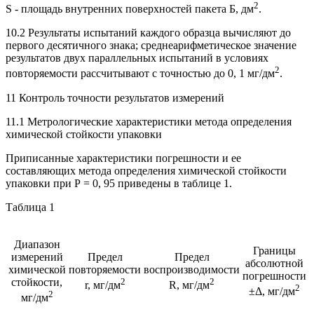
2
S - площадь внутренних поверхностей пакета Б, дм
.
10.2 Результаты испытаний каждого образца вычисляют до
первого десятичного знака; среднеарифметическое значение
результатов двух параллельных испытаний в условиях
2
повторяемости рассчитывают с точностью до 0, 1 мг/дм
.
11 Контроль точности результатов измерений
11.1 Метрологические характеристики метода определения
химической стойкости упаковки
Приписанные характеристики погрешности и ее
составляющих метода определения химической стойкости
упаковки при Р = 0, 95 приведены в таблице 1.
Таблица 1
Диапазон
Границы
измерений
Предел
Предел
абсолютной
химической
повторяемости
воспроизводимости
погрешности
стойкости,
2
2
r, мг/дм
R, мг/дм
2
±Δ, мг/дм
2
мг/дм