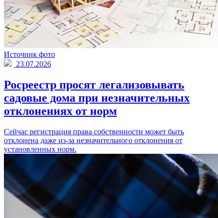
Источник фото
23.07.2026
Росреестр просят легализовывать
садовые дома при незначительных
отклонениях от норм
Сейчас регистрация права собственности может быть
отклонена даже из-за незначительного отклонения от
установленных норм.