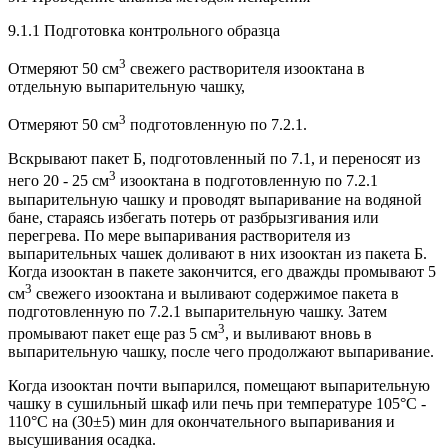
9.1.1 Подготовка контрольного образца
3
Отмеряют 50 см
свежего растворителя изооктана в
отдельную выпарительную чашку,
3
Отмеряют 50 см
подготовленную по 7.2.1.
Вскрывают пакет Б, подготовленный по 7.1, и переносят из
3
него 20 - 25 см
изооктана в подготовленную по 7.2.1
выпарительную чашку и проводят выпаривание на водяной
бане, стараясь избегать потерь от разбрызгивания или
перегрева. По мере выпаривания растворителя из
выпарительных чашек доливают в них изооктан из пакета Б.
Когда изооктан в пакете закончится, его дважды промывают 5
3
см
свежего изооктана и выливают содержимое пакета в
подготовленную по 7.2.1 выпарительную чашку. Затем
3
промывают пакет еще раз 5 см
, и выливают вновь в
выпарительную чашку, после чего продолжают выпаривание.
Когда изооктан почти выпарился, помещают выпарительную
чашку в сушильный шкаф или печь при температуре 105°С -
110°С на (30±5) мин для окончательного выпаривания и
высушивания осадка.