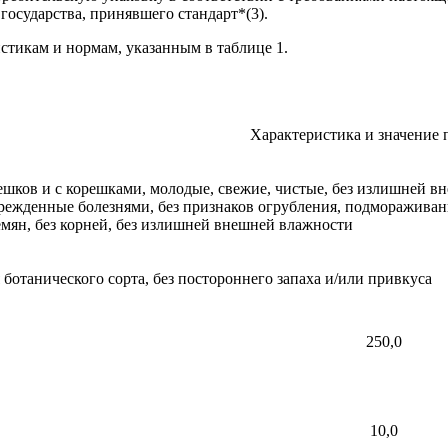
осударства, принявшего стандарт*(3).
истикам и нормам, указанным в таблице 1.
Характеристика и значение 
решков и с корешками, молодые, свежие, чистые, без излишней в
врежденные болезнями, без признаков огрубления, подмораживан
мян, без корней, без излишней внешней влажности
ботанического сорта, без постороннего запаха и/или привкуса
250,0
10,0