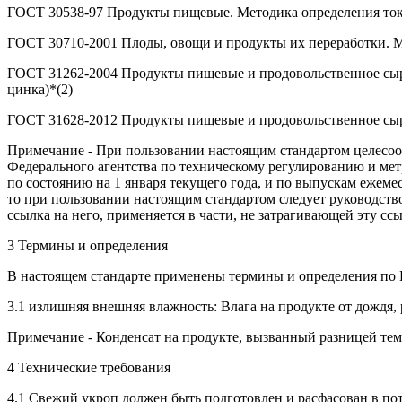
ГОСТ 30538-97 Продукты пищевые. Методика определения то
ГОСТ 30710-2001 Плоды, овощи и продукты их переработки. 
ГОСТ 31262-2004 Продукты пищевые и продовольственное сырь
цинка)*(2)
ГОСТ 31628-2012 Продукты пищевые и продовольственное сыр
Примечание - При пользовании настоящим стандартом целесоо
Федерального агентства по техническому регулированию и ме
по состоянию на 1 января текущего года, и по выпускам ежем
то при пользовании настоящим стандартом следует руководств
ссылка на него, применяется в части, не затрагивающей эту ссы
3 Термины и определения
В настоящем стандарте применены термины и определения по 
3.1 излишняя внешняя влажность: Влага на продукте от дождя,
Примечание - Конденсат на продукте, вызванный разницей те
4 Технические требования
4.1 Свежий укроп должен быть подготовлен и расфасован в по