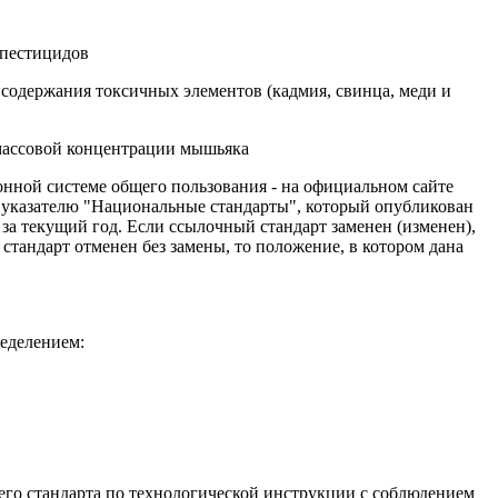
 пестицидов
одержания токсичных элементов (кадмия, свинца, меди и
массовой концентрации мышьяка
нной системе общего пользования - на официальном сайте
 указателю "Национальные стандарты", который опубликован
за текущий год. Если ссылочный стандарт заменен (изменен),
тандарт отменен без замены, то положение, в котором дана
еделением:
его стандарта по технологической инструкции с соблюдением