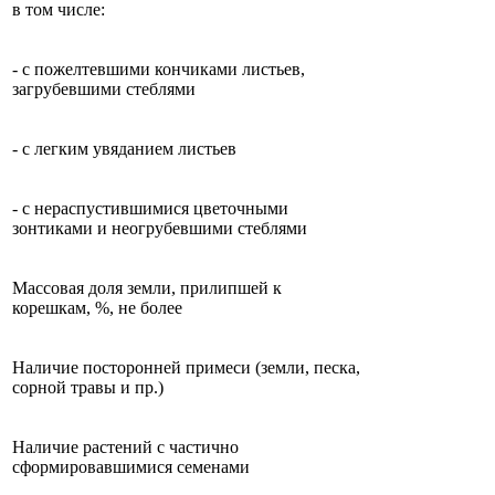
в том числе:
- с пожелтевшими кончиками листьев,
загрубевшими стеблями
- с легким увяданием листьев
- с нераспустившимися цветочными
зонтиками и неогрубевшими стеблями
Массовая доля земли, прилипшей к
корешкам, %, не более
Наличие посторонней примеси (земли, песка,
сорной травы и пр.)
Наличие растений с частично
сформировавшимися семенами