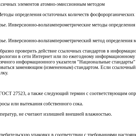
ксичных элементов атомно-эмиссионным методом
Методы определения остаточных количеств фосфорорганических
е. Инверсионно-вольтамперометрические методы определения с
ье. Инверсионно-вольтамперометрический метод определения 
бразно проверить действие ссылочных стандартов в информацио
трологии в сети Интернет или по ежегодному информационному
есячного информационного указателя "Национальные стандарты" 
оваться заменяющим (измененным) стандартом. Если ссылочный с
лку.
ГОСТ 27523, а также следующий термин с соответствующим опр
 росы или вытекания собственного сока.
мператур, не считают излишней внешней влажностью.
требительскую упаковку в соответствии с требованиями настоящ