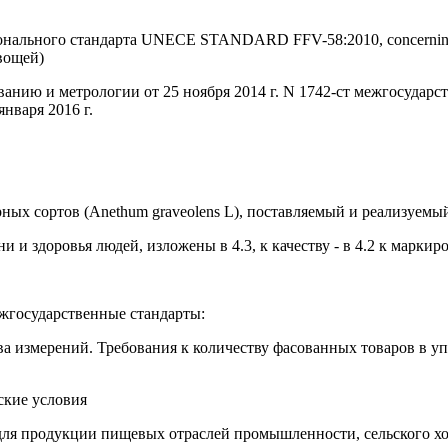
ального стандарта UNECE STANDARD FFV-58:2010, concerning the m
вощей)
анию и метрологии от 25 ноября 2014 г. N 1742-ст межгосударс
нваря 2016 г.
ных сортов (Anethum graveolens L), поставляемый и реализуемый
 здоровья людей, изложены в 4.3, к качеству - в 4.2 к маркиров
жгосударственные стандарты:
а измерений. Требования к количеству фасованных товаров в уп
ские условия
ля продукции пищевых отраслей промышленности, сельского хоз