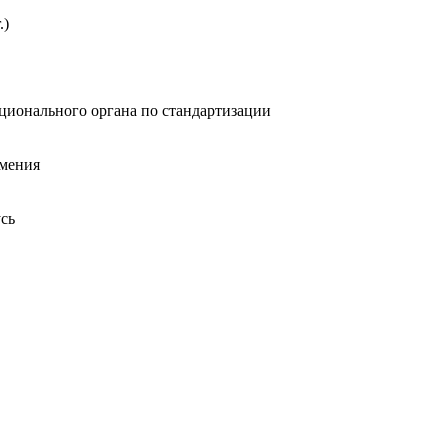
.)
ионального органа по стандартизации
мения
сь