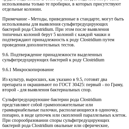
использованы только те пробирки, в которых присутствуют
отдельные колонии.
Примечание - Методы, приведенные в стандарте, могут быть
использованы для выявления сульфитредуцирующих
бактерий рода Clostridium. При этом после выявления
типичных колоний берут 5 колоний с каждой чашки и
подтверждают принадлежность к роду Clostridium путем
проведения дополнительных тестов.
9.6. Подтверждение принадлежности выделенных
сульфитредуцирующих бактерий к роду Clostridium
9.6.1 Микроскопирование
Из культур, выросших, как указано в 9.5, готовят два
препарата и окрашивают по ГОСТ 30425: первый - по Граму,
второй - для выявления бактериальных спор.
Сульфитредуцируюшие бактерии рода Clostridium
представляют собой грампопожительные или
грамвариабельные палочки, располагающиеся в одиночку,
попарно, в виде цепочек или скоплений параллельных клеток.
При спорообразовании споры сульфитредуцирующих
бактерий рода Clostridium овальные или сферические,