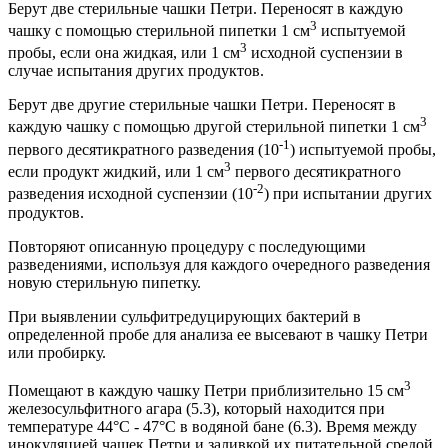
Берут две стерильные чашки Петри. Переносят в каждую
3
чашку с помощью стерильной пипетки 1 см
испытуемой
3
пробы, если она жидкая, или 1 см
исходной суспензии в
случае испытания других продуктов.
Берут две другие стерильные чашки Петри. Переносят в
3
каждую чашку с помощью другой стерильной пипетки 1 см
-1
первого десятикратного разведения (10
) испытуемой пробы,
3
если продукт жидкий, или 1 см
первого десятикратного
-2
разведения исходной суспензии (10
) при испытании других
продуктов.
Повторяют описанную процедуру с последующими
разведениями, используя для каждого очередного разведения
новую стерильную пипетку.
При выявлении сульфитредуцирующих бактерий в
определенной пробе для анализа ее высевают в чашку Петри
или пробирку.
3
Помещают в каждую чашку Петри приблизительно 15 см
железосульфитного агара (5.3), который находится при
температуре 44°С - 47°С в водяной бане (6.3). Время между
инокуляцией чашек Петри и заливкой их питательной средой