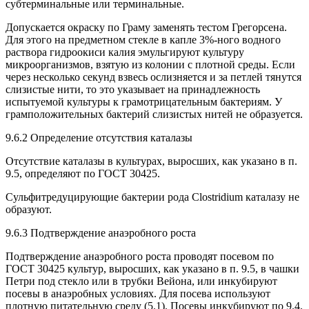
субтерминальные или терминальные.
Допускается окраску по Граму заменять тестом Грегорсена.
Для этого на предметном стекле в капле 3%-ного водного
раствора гидроокиси калия эмульгируют культуру
микроорганизмов, взятую из колонии с плотной среды. Если
через несколько секунд взвесь ослизняется и за петлей тянутся
слизистые нити, то это указывает на принадлежность
испытуемой культуры к грамотрицательным бактериям. У
грамположительных бактерий слизистых нитей не образуется.
9.6.2 Определение отсутствия каталазы
Отсутствие каталазы в культурах, выросших, как указано в п.
9.5, определяют по ГОСТ 30425.
Сульфитредуцирующие бактерии рода Clostridium каталазу не
образуют.
9.6.3 Подтверждение анаэробного роста
Подтверждение анаэробного роста проводят посевом по
ГОСТ 30425 культур, выросших, как указано в п. 9.5, в чашки
Петри под стекло или в трубки Вейона, или инкубируют
посевы в анаэробных условиях. Для посева используют
плотную питательную среду (5.1). Посевы инкубируют по 9.4.