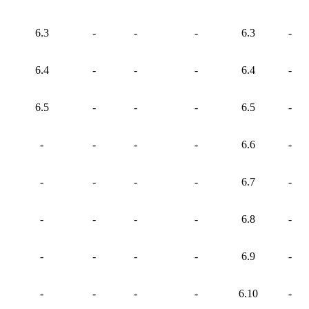
6.3
-
-
-
6.3
-
6.4
-
-
-
6.4
-
6.5
-
-
-
6.5
-
-
-
-
-
6.6
-
-
-
-
-
6.7
-
-
-
-
-
6.8
-
-
-
-
-
6.9
-
-
-
-
-
6.10
-