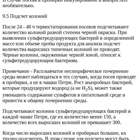
необязательно.
9.5 Подсчет колоний
После 24 - 48 ч термостатирования посевов подсчитывают
количество колоний разной степени черной окраски. При
выявлении сульфитредуцирующих бактерий в определенной
массе или объеме пробы продукта для анализа подсчет
количества выросших типичных колоний не проводят.
Черные колонии, окруженные черной зоной, относят к
сульфитредуцирующим бактериям.
Примечание - Расплывчатое неспецифическое почернение
среды может наблюдаться в тех случаях, когда посев проводят
в пробирки, а не в чашки Петри. Рост анаэробных бактерий,
которые продуцируют водород (а не H
S), может также
2
уменьшить содержание сульфитов в питательной среде и
привести к общему почернению среды.
Подсчитывают колонии сульфитредуцирующих бактерий в
каждой чашке Петри, где их количество менее 150, а
количество всех выросших колоний не превышает 300.
Когда число выросших колоний в пробирках большое, их
трудно подсчитать. В этом случае для подсчета могут быть