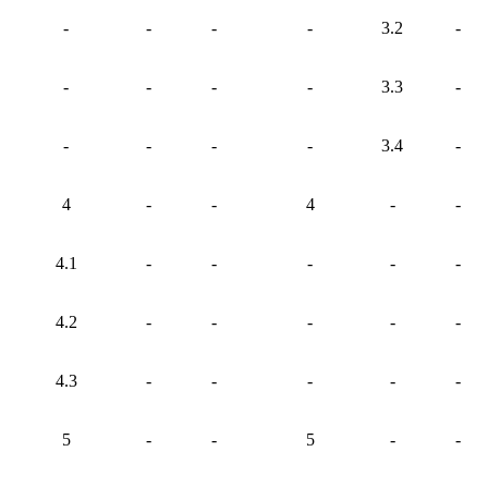
-
-
-
-
3.2
-
-
-
-
-
3.3
-
-
-
-
-
3.4
-
4
-
-
4
-
-
4.1
-
-
-
-
-
4.2
-
-
-
-
-
4.3
-
-
-
-
-
5
-
-
5
-
-