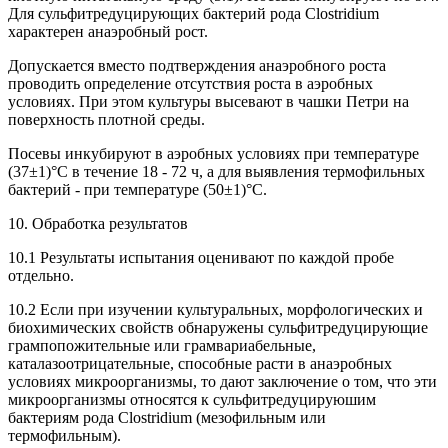
Для сульфитредуцирующих бактерий рода Clostridium
характерен анаэробный рост.
Допускается вместо подтверждения анаэробного роста
проводить определение отсутствия роста в аэробных
условиях. При этом культуры высевают в чашки Петри на
поверхность плотной среды.
Посевы инкубируют в аэробных условиях при температуре
(37±1)°С в течение 18 - 72 ч, а для выявления термофильных
бактерий - при температуре (50±1)°С.
10. Обработка результатов
10.1 Результаты испытания оценивают по каждой пробе
отдельно.
10.2 Если при изучении культуральных, морфологических и
биохимических свойств обнаружены сульфитредуцирующие
грампопожительные или грамвариабельные,
каталазоотрицательные, способные расти в анаэробных
условиях микроорганизмы, то дают заключение о том, что эти
микроорганизмы относятся к сульфитредуцируюшим
бактериям рода Clostridium (мезофильным или
термофильным).