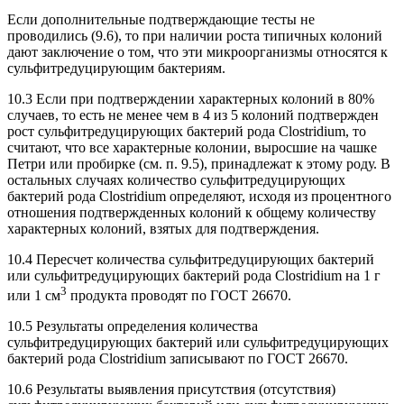
Если дополнительные подтверждающие тесты не
проводились (9.6), то при наличии роста типичных колоний
дают заключение о том, что эти микроорганизмы относятся к
сульфитредуцирующим бактериям.
10.3 Если при подтверждении характерных колоний в 80%
случаев, то есть не менее чем в 4 из 5 колоний подтвержден
рост сульфитредуцирующих бактерий рода Clostridium, то
считают, что все характерные колонии, выросшие на чашке
Петри или пробирке (см. п. 9.5), принадлежат к этому роду. В
остальных случаях количество сульфитредуцирующих
бактерий рода Clostridium определяют, исходя из процентного
отношения подтвержденных колоний к общему количеству
характерных колоний, взятых для подтверждения.
10.4 Пересчет количества сульфитредуцирующих бактерий
или сульфитредуцирующих бактерий рода Clostridium на 1 г
3
или 1 см
продукта проводят по ГОСТ 26670.
10.5 Результаты определения количества
сульфитредуцирующих бактерий или сульфитредуцирующих
бактерий рода Clostridium записывают по ГОСТ 26670.
10.6 Результаты выявления присутствия (отсутствия)