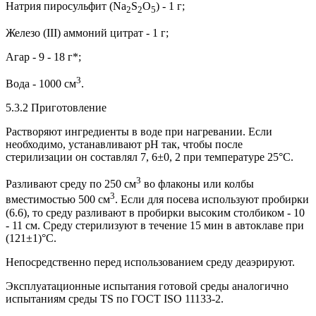
Натрия пиросульфит (Na
S
O
) - 1 г;
2
2
5
Железо (III) аммоний цитрат - 1 г;
Агар - 9 - 18 г*;
3
Вода - 1000 см
.
5.3.2 Приготовление
Растворяют ингредиенты в воде при нагревании. Если
необходимо, устанавливают рН так, чтобы после
стерилизации он составлял 7, 6±0, 2 при температуре 25°С.
3
Разливают среду по 250 см
во флаконы или колбы
3
вместимостью 500 см
. Если для посева используют пробирки
(6.6), то среду разливают в пробирки высоким столбиком - 10
- 11 см. Среду стерилизуют в течение 15 мин в автоклаве при
(121±1)°С.
Непосредственно перед использованием среду деаэрируют.
Эксплуатационные испытания готовой среды аналогично
испытаниям среды TS по ГОСТ ISO 11133-2.