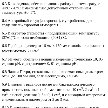
6.3 Баня водяная, обеспечивающая работу при температуре
44°С - 47°С с максимально допустимым отклонением
температуры ±0, 5°С.
6.4 Анаэробный сосуд (анаэростат), с устройством для
создания ан- аэробной атмосферы.
6.5 Инкубатор (термостат), поддерживающий температуру
(37±1)°С и, если необходимо, (50±1)°С.
6.6 Пробирки размером 16 мм × 160 мм и колбы или флаконы
3
вместимостью 500 см
.
6.7 рН-метр, обеспечивающий измерение с точностью ±0, 05
единиц рН, с разрешением 0, 01 единицы рН;
6.8 Чашки Петри, стеклянные или пластмассовые диаметром
от 90 до 100 мм или, если необходимо, 140 мм;
6.9 Пипетки, градуированные для бактериологического
3
3
применения, номинальной вместимостью 10 см
, 2 см
и 1
3
3
см
, с ценой деления 0, 5 и 0, 1 см
, и с выходным отверстием
с номинальным диаметром от 2 до 3 мм.
6.10 Бактериологическая петля из платиноиридиевого или