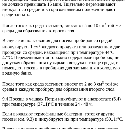
не должно превышать 15 мин. Тщательно перемешивают
инокулят со средой и в горизонтальном положении дают
среде застыть.
3
После того как среда застынет, вносят от 5 до 10 см
той же
среды для образования второго слоя.
В случае использования для посева пробирок со средой
3
инокулируют 1 см
жидкого продукта или разведением две
пробирки со средой, находящейся при температуре 44°С -
47°С. Перемешивают осторожно содержимое пробирок, не
допуская образования пузырьков воздуха в толще среды, и
помещают посевы в пробирках для застывания в холодную
водяную баню.
3
После того как среда застынет, вносят от 2 до 3 см
той же
среды в каждую пробирку для образования второго слоя.
9.4 Посевы в чашках Петри инкубируют в анаэростате (6.4)
при температуре (37±1)°С в течение 24 - 48 ч.
Если выявляют термофильные бактерии, готовят другие
посевы (см. 9.3) и инкубируют их при температуре (50±1)°С.
В случае посева в пробирки инкубирование в анаэростате