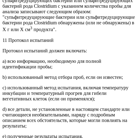
сульфитредуцирующих бактерий или сульфитредуцирующих
бактерий рода Clostridium с указанием количества пробы для
анализа записывают следующим образом:
"супьфитредуцирующие бактерии или сульфитредуцирующие
бактерии рода Clostridium обнаружены (или не обнаружены) в
3
X г или X см
продукта".
11 Протокол испытаний
Протокол испытаний должен включать:
a) всю информацию, необходимую для полной
идентификации пробы;
b) использованный метод отбора проб, если он известен;
c) использованный метод испытания, включая температуру
инкубации и температурный прогрев для гибели
вегетативных клеток (если он применялся);
d) все детали, не установленные в настоящем стандарте или
считающиеся необязательными, наряду с подробным
описанием всех обстоятельств, которые могли повлиять на
результаты;
e) полученные результаты испытания.