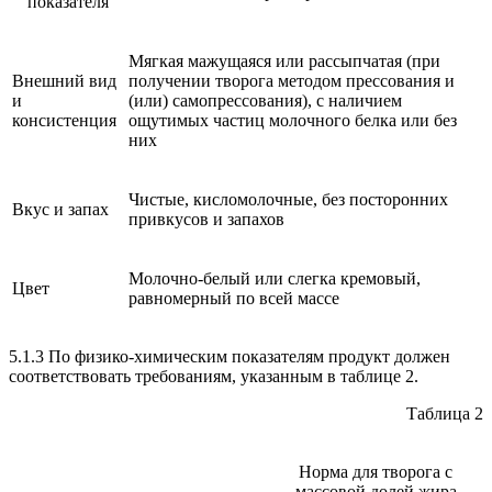
показателя
Мягкая мажущаяся или рассыпчатая (при
Внешний вид
получении творога методом прессования и
и
(или) самопрессования), с наличием
консистенция
ощутимых частиц молочного белка или без
них
Чистые, кисломолочные, без посторонних
Вкус и запах
привкусов и запахов
Молочно-белый или слегка кремовый,
Цвет
равномерный по всей массе
5.1.3 По физико-химическим показателям продукт должен
соответствовать требованиям, указанным в таблице 2.
Таблица 2
Норма для творога с
массовой долей жира