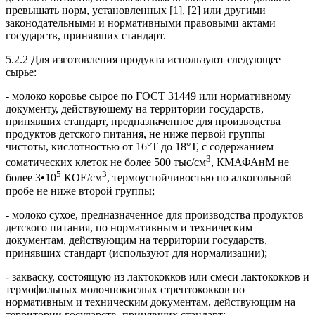
превышать норм, установленных [1], [2] или другими
законодательными и нормативными правовыми актами
государств, принявших стандарт.
5.2.2 Для изготовления продукта используют следующее
сырье:
- молоко коровье сырое по ГОСТ 31449 или нормативному
документу, действующему на территории государств,
принявших стандарт, предназначенное для производства
продуктов детского питания, не ниже первой группы
чистоты, кислотностью от 16°Т до 18°Т, с содержанием
3
соматических клеток не более 500 тыс/см
, КМАФАнМ не
5
3
более 3•10
КОЕ/см
, термоустойчивостью по алкогольной
пробе не ниже второй группы;
- молоко сухое, предназначенное для производства продуктов
детского питания, по нормативным и техническим
документам, действующим на территории государств,
принявших стандарт (используют для нормализации);
- закваску, состоящую из лактококков или смеси лактококков и
термофильных молочнокислых стрептококков по
нормативным и техническим документам, действующим на
территории государств, принявших стандарт;