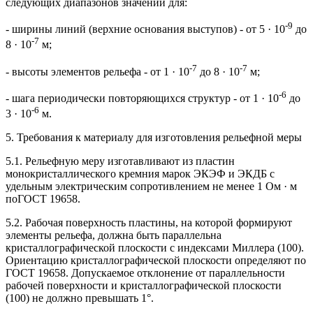
следующих диапазонов значений для:
-9
- ширины линий (верхние основания выступов) - от 5 · 10
до
-7
8 · 10
м;
-7
-7
- высоты элементов рельефа - от 1 · 10
до 8 · 10
м;
-6
- шага периодически повторяющихся структур - от 1 · 10
до
-6
3 · 10
м.
5. Требования к материалу для изготовления рельефной меры
5.1. Рельефную меру изготавливают из пластин
монокристаллического кремния марок ЭКЭФ и ЭКДБ с
удельным электрическим сопротивлением не менее 1 Ом · м
поГОСТ 19658.
5.2. Рабочая поверхность пластины, на которой формируют
элементы рельефа, должна быть параллельна
кристаллографической плоскости с индексами Миллера (100).
Ориентацию кристаллографической плоскости определяют по
ГОСТ 19658. Допускаемое отклонение от параллельности
рабочей поверхности и кристаллографической плоскости
(100) не должно превышать 1°.