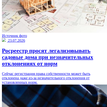
Источник фото
23.07.2026
Росреестр просят легализовывать
садовые дома при незначительных
отклонениях от норм
Сейчас регистрация права собственности может быть
отклонена даже из-за незначительного отклонения от
установленных норм.