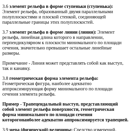
3.6
элемент рельефа в форме ступеньки (ступенька):
Элемент рельефа, образованный двумя параллельными
полуплоскостями и плоской стенкой, соединяющей
параллельные границы этих полуплоскостей.
3.7
элемент рельефа в форме линии (линия):
Элемент
рельефа, линейная длина которого в направлении,
перпендикулярном к плоскости минимального по площади
сечения, значительно превышает остальные линейные
размеры.
Примечание - Линия может представлять собой как выступ,
так и канавку.
3.8
геометрическая форма элемента рельефа:
Геометрическая фигура, наиболее адекватно
аппроксимирующая форму минимального по площади
сечения элемента рельефа.
Пример - Трапецеидальный выступ, представляющий
собой элемент рельефа поверхности, геометрическая
форма минимального по площади сечения
которогонаиболее адекватно аппроксимируется трапецией.
3.9
мера (физической) величины:
Средство измерений,