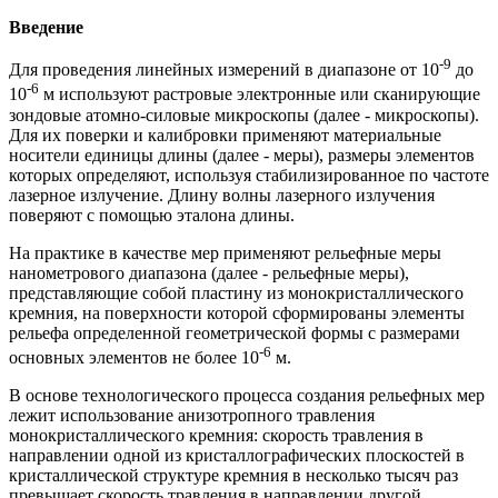
Введение
-9
Для проведения линейных измерений в диапазоне от 10
до
-6
10
м используют растровые электронные или сканирующие
зондовые атомно-силовые микроскопы (далее - микроскопы).
Для их поверки и калибровки применяют материальные
носители единицы длины (далее - меры), размеры элементов
которых определяют, используя стабилизированное по частоте
лазерное излучение. Длину волны лазерного излучения
поверяют с помощью эталона длины.
На практике в качестве мер применяют рельефные меры
нанометрового диапазона (далее - рельефные меры),
представляющие собой пластину из монокристаллического
кремния, на поверхности которой сформированы элементы
рельефа определенной геометрической формы с размерами
-6
основных элементов не более 10
м.
В основе технологического процесса создания рельефных мер
лежит использование анизотропного травления
монокристаллического кремния: скорость травления в
направлении одной из кристаллографических плоскостей в
кристаллической структуре кремния в несколько тысяч раз
превышает скорость травления в направлении другой