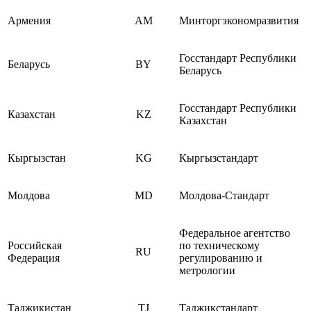
Армения
AM
Минторгэкономразвития
Госстандарт Республики
Беларусь
BY
Беларусь
Госстандарт Республики
Казахстан
KZ
Казахстан
Кыргызстан
KG
Кыргызстандарт
Молдова
MD
Молдова-Стандарт
Федеральное агентство
Российская
по техническому
RU
Федерация
регулированию и
метрологии
Таджикистан
TJ
Таджикстандарт