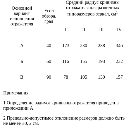
Средний радиус кривизны
отражателя для различных
Основной
Угол
1
вариант
типоразмеров зеркал, см
обзора,
исполнения
град
отражателя
I
II
III
IV
А
40
173
230
288
346
Б
60
116
155
193
232
В
90
78
105
130
157
Примечания
1 Определение радиуса кривизны отражателя приведен в
приложении А.
2 Предельно-допустимое отклонение размеров должно быть
не менее ±0, 2 см.