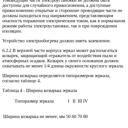
Токоведущие части электроустановки не должны быть
доступны для случайного прикосновения, а доступные
прикосновению открытые и сторонние проводящие части не
должны находиться под напряжением, представляющим
опасность поражения электрическим током, как в нормальном
режиме работы электроустановки, так и при повреждении
изоляции.
Устройство электрообогрева должно иметь заземление.
6.2.2 В верхней части корпуса зеркал может располагаться
козырек, защищающий отражатель от воздействия пыли и
атмосферных осадков. Козырек у своего основания должен
охватывать не менее 1/4 длины окружности круглого зеркала.
Ширина козырька определяется типоразмером зеркала,
согласно таблице 4.
Таблица 4 - Ширина козырька зеркала
Типоразмер зеркала
I
II
III
IV
Ширина козырька не менее, мм
50
60
70
80