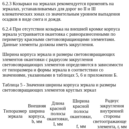
6.2.3 Козырьки на зеркалах рекомендуется применять на
зеркалах, устанавливаемых для дорог во II и III
климатических зонах со значительным уровнем выпадения
осадков в виде снега и дождя.
6.2.4 При отсутствии козырька на внешней кромке корпуса
зеркала устраивается окантовка с равноразнесенными по
периметру красными световозвращающими элементами.
Данные элементы должны иметь закругления.
Ширина корпуса зеркала и размеры световозвращающих
элементов окантовки с радиусом закругления
световозвращающих элементов определяются в зависимости
от типоразмера и формы зеркала в соответствии со
значениями, указанными в таблицах 5, 6 и приложении Б.
Таблица 5 - Значения ширины корпуса зеркала и размеры
световозвращающих элементов круглых зеркал
Радиус
Ширина
Длина
Внешняя
закругления
красной
красной
Типоразмер
ширина
внутренней
полосы
полосы
зеркала
корпуса,
стороны
окантовки,
окантовки,
b, мм
светоотражающег
I, мм
f, мм
элемента, r, мм