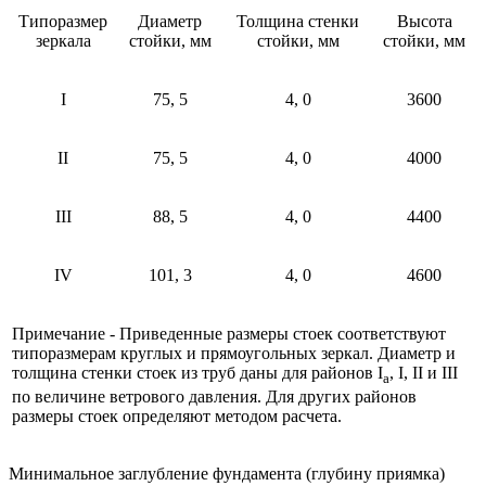
Типоразмер
Диаметр
Толщина стенки
Высота
зеркала
стойки, мм
стойки, мм
стойки, мм
I
75, 5
4, 0
3600
II
75, 5
4, 0
4000
III
88, 5
4, 0
4400
IV
101, 3
4, 0
4600
Примечание - Приведенные размеры стоек соответствуют
типоразмерам круглых и прямоугольных зеркал. Диаметр и
толщина стенки стоек из труб даны для районов I
, I, II и III
a
по величине ветрового давления. Для других районов
размеры стоек определяют методом расчета.
Минимальное заглубление фундамента (глубину приямка)