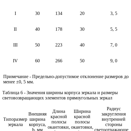
I
30
134
20
3, 5
II
40
178
30
5, 5
III
50
223
40
7, 0
IV
60
266
50
9, 0
Примечание - Предельно-допустимое отклонение размеров до
менее ±0, 5 мм.
Таблица 6 - Значения ширины корпуса зеркала и размеры
световозвращающих элементов прямоугольных зеркал
Радиус
Длина
Ширина
Внешняя
закругления
красной
красной
Типоразмер
ширина
внутренней
полосы
полосы
зеркала
корпуса,
стороны
окантовки,
окантовки,
b, мм
светоотражающег