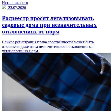
Источник фото
23.07.2026
Росреестр просят легализовывать
садовые дома при незначительных
отклонениях от норм
Сейчас регистрация права собственности может быть
отклонена даже из-за незначительного отклонения от
установленных норм.