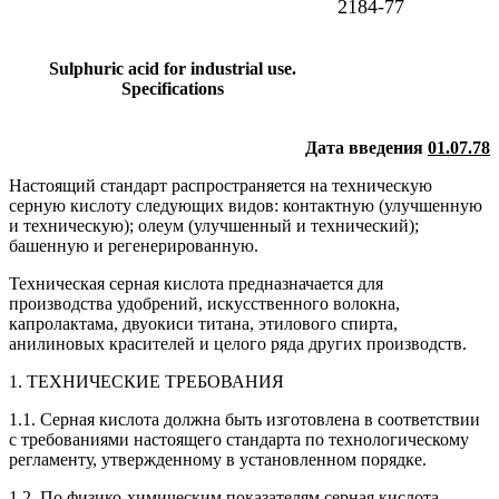
2184-77
Sulphuric acid for industrial use.
Specifications
Дата введения
01.07.78
Настоящий стандарт распространяется на техническую
серную кислоту следующих видов: контактную (улучшенную
и техническую); олеум (улучшенный и технический);
башенную и регенерированную.
Техническая серная кислота предназначается для
производства удобрений, искусственного волокна,
капролактама, двуокиси титана, этилового спирта,
анилиновых красителей и целого ряда других производств.
1. ТЕХНИЧЕСКИЕ ТРЕБОВАНИЯ
1.1. Серная кислота должна быть изготовлена в соответствии
с требованиями настоящего стандарта по технологическому
регламенту, утвержденному в установленном порядке.
1.2. По физико-химическим показателям серная кислота