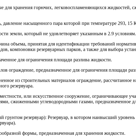
енные для хранения горючих, легковоспламеняющихся жидкостей,
давление насыщенного пара которой при температуре 293, 15 К (2
ости земли, который не удовлетворяет указанным в 2.9 условиям.
ичина объема, принятая для идентификации требований нормати
дов, компоновки резервуарных парков, а также для выбора уста
наченное для ограничения площади разлива жидкости.
лов ограждение, предназначенное для ограничения площади раз
енное из строительных материалов ограждение, рассчитанное н
ого резервуара.
местности, или искусственное сооружение, ограничивающее учас
ми, сжиженными углеводородными газами, предназначенное для
й грунтом резервуар): Резервуар, в котором наивысший уровень
рвуара).
рообразной формы, предназначенная для хранения жидкости.