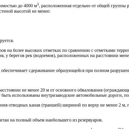
3
имостью до 4000 м
, расположенная отдельно от общей группы р
теной высотой не менее:
руется.
ров на более высоких отметках по сравнению с отметками терр
я, у берегов рек (водоемов), расположенных на расстоянии мен
го обеспечивает сдерживание образующейся при полном разруше
расстоянии не менее 20 м от основного обвалования (ограждающ
ут быть использованы внутризаводские автомобильные дороги, п
ения отводных канав (траншей) шириной по верху не менее 2 м, 
итан на полный объем наибольшего из резервуаров.