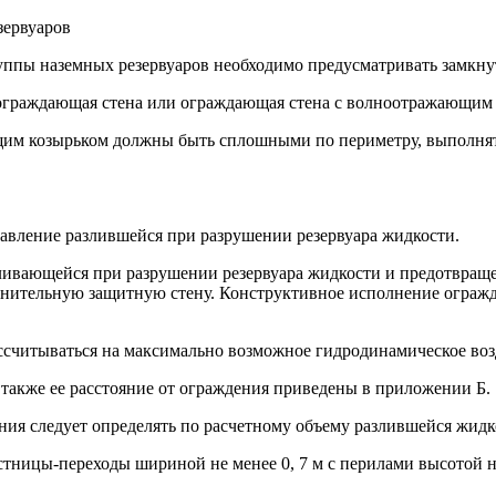
зервуаров
руппы наземных резервуаров необходимо предусматривать замкну
, ограждающая стена или ограждающая стена с волноотражающим
им козырьком должны быть сплошными по периметру, выполнять
давление разлившейся при разрушении резервуара жидкости.
ливающейся при разрушении резервуара жидкости и предотвращен
ительную защитную стену. Конструктивное исполнение огражд
считываться на максимально возможное гидродинамическое возд
также ее расстояние от ограждения приведены в приложении Б.
ния следует определять по расчетному объему разлившейся жидк
естницы-переходы шириной не менее 0, 7 м с перилами высотой н