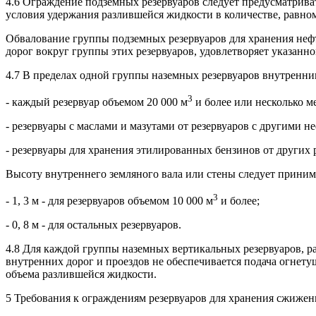
4.6 Ограждение подземных резервуаров следует предусматриват
условия удержания разлившейся жидкости в количестве, равном
Обвалование группы подземных резервуаров для хранения нефт
дорог вокруг группы этих резервуаров, удовлетворяет указанн
4.7 В пределах одной группы наземных резервуаров внутренн
3
- каждый резервуар объемом 20 000 м
и более или несколько м
- резервуары с маслами и мазутами от резервуаров с другими н
- резервуары для хранения этилированных бензинов от других 
Высоту внутреннего земляного вала или стены следует принима
3
- 1, 3 м - для резервуаров объемом 10 000 м
и более;
- 0, 8 м - для остальных резервуаров.
4.8 Для каждой группы наземных вертикальных резервуаров, ра
внутренних дорог и проездов не обеспечивается подача огнету
объема разлившейся жидкости.
5 Требования к ограждениям резервуаров для хранения сжиже