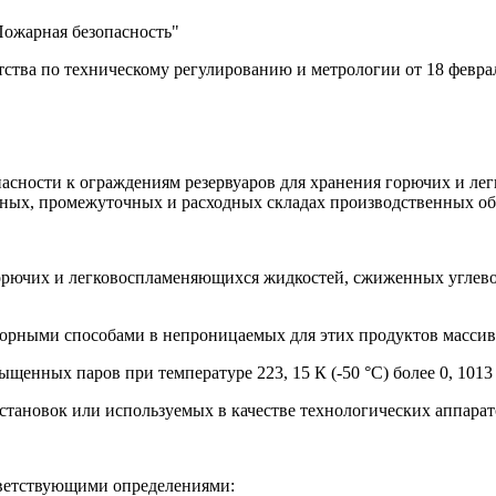
Пожарная безопасность"
ства по техническому регулированию и метрологии от 18 февраля
пасности к ограждениям резервуаров для хранения горючих и 
арных, промежуточных и расходных складах производственных об
 горючих и легковоспламеняющихся жидкостей, сжиженных углев
орными способами в непроницаемых для этих продуктов массив
нных паров при температуре 223, 15 К (-50 °С) более 0, 1013 М
установок или используемых в качестве технологических аппарат
ветствующими определениями: