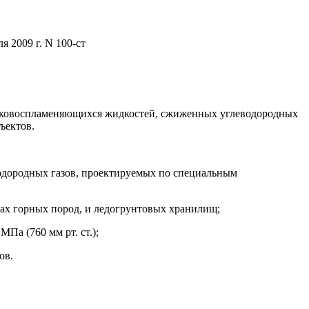
 2009 г. N 100-ст
легковоспламеняющихся жидкостей, сжиженных углеводородных
ъектов.
одородных газов, проектируемых по специальным
ах горных пород, и ледогрунтовых хранилищ;
Па (760 мм рт. ст.);
ов.