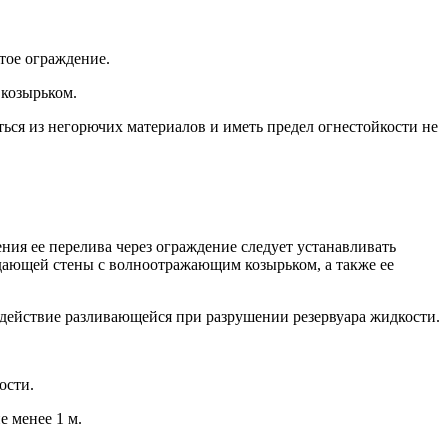
тое ограждение.
 козырьком.
ся из негорючих материалов и иметь предел огнестойкости не
ия ее перелива через ограждение следует устанавливать
ающей стены с волноотражающим козырьком, а также ее
ействие разливающейся при разрушении резервуара жидкости.
ости.
е менее 1 м.