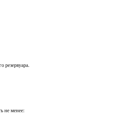
о резервуара.
ь не менее: