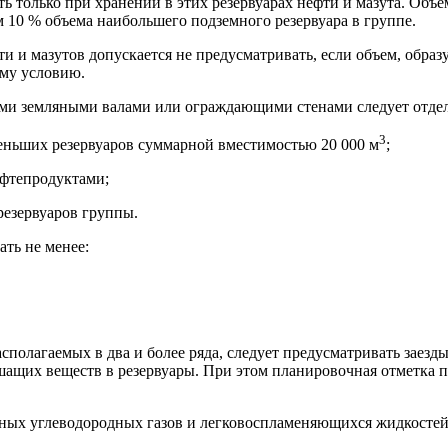
ь только при хранении в этих резервуарах нефти и мазута. Объе
 10 % объема наибольшего подземного резервуара в группе.
и и мазутов допускается не предусматривать, если объем, обр
ому условию.
ими земляными валами или ограждающими стенами следует отдел
3
еньших резервуаров суммарной вместимостью 20 000 м
;
ефтепродуктами;
резервуаров группы.
ть не менее:
сполагаемых в два и более ряда, следует предусматривать заез
шащих веществ в резервуары. При этом планировочная отметка п
нных углеводородных газов и легковоспламеняющихся жидкостей