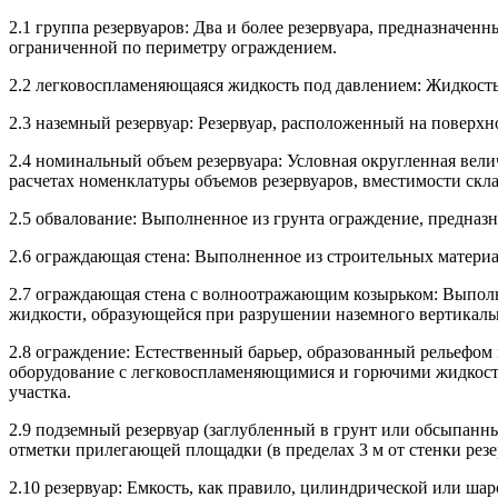
2.1 группа резервуаров: Два и более резервуара, предназнач
ограниченной по периметру ограждением.
2.2 легковоспламеняющаяся жидкость под давлением: Жидкость, 
2.3 наземный резервуар: Резервуар, расположенный на поверхн
2.4 номинальный объем резервуара: Условная округленная вел
расчетах номенклатуры объемов резервуаров, вместимости скла
2.5 обвалование: Выполненное из грунта ограждение, предназ
2.6 ограждающая стена: Выполненное из строительных материа
2.7 ограждающая стена с волноотражающим козырьком: Выполн
жидкости, образующейся при разрушении наземного вертикальн
2.8 ограждение: Естественный барьер, образованный рельефом 
оборудование с легковоспламеняющимися и горючими жидкостя
участка.
2.9 подземный резервуар (заглубленный в грунт или обсыпанны
отметки прилегающей площадки (в пределах 3 м от стенки резе
2.10 резервуар: Емкость, как правило, цилиндрической или ша