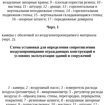
воздушные запорные краны;
9
- плоская пористая резина;
10
-
мастика;
11
- штуцер;
12 -
днище;
13 -
горизонтальная и
вертикальная неподвижные стенки;
14
- горизонтальная
подвижная стенка;
15
- вертикальная складывающаяся стенка;
16 - опорные штанги; 17 - передвижные домкраты
Черт. 1
камеры с оболочкой из воздухонепроницаемого материала
(черт. 2).
Схема установки для определения сопротивления
воздухопроницанию ограждающих конструкций в
условиях эксплуатации зданий и сооружений
1
- камера;
2
- воздушный насос;
3
- измеритель расхода
воздуха (ротаметры);
4 -
микроманометр;
5
- регулятор расхода
воздуха;
6 -
образец (окна, стены, перегородки, перекрытия,
покрытия);
7
- резиновые шланги;
8
- воздушные запорные
краны;
9
- пористая резина;
10
- мастика;
11
- штуцер;
12
-