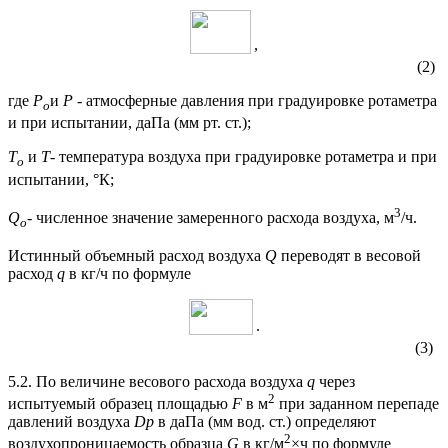
,
(2)
где
Р
и
P
- атмосферные давления при градуировке ротаметра
o
и при испытании, даПа (мм рт. ст.);
Т
и
Т
- температура воздуха при градуировке ротаметра и при
о
испытании, °К;
3
Q
- численное значение замеренного расхода воздуха, м
/ч.
o
Истинный объемный расход воздуха
Q
переводят в весовой
расход
q
в кг/ч по формуле
.
(3)
5.2. По величине весового расхода воздуха
q
через
2
испытуемый образец площадью
F
в м
при заданном перепаде
давлений воздуха
Dр
в даПа (мм вод. ст.) определяют
2
воздухопроницаемость образца
G
в кг/м
×ч по формуле