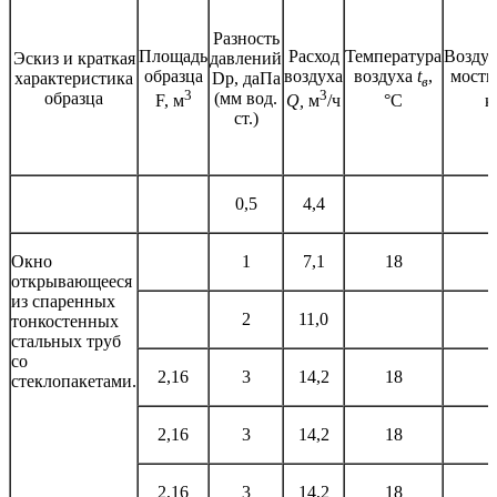
Разность
Площадь
Расход
Температура
Воздух
Эскиз и краткая
давлений
образца
воздуха
воздуха
t
,
мость
характеристика
Dр, даПа
в
3
3
образца
(мм вод.
°С
F, м
Q,
м
/ч
к
ст.)
0,5
4,4
Окно
1
7,1
18
открывающееся
из спаренных
2
11,0
тонкостенных
стальных труб
со
2,16
3
14,2
18
стеклопакетами.
2,16
3
14,2
18
2,16
3
14,2
18