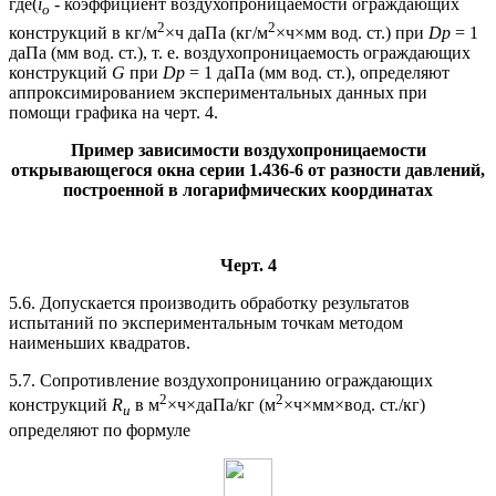
где
(
i
- коэффициент воздухопроницаемости ограждающих
о
2
2
конструкций в кг/м
×ч даПа (кг/м
×ч×мм вод. ст.) при
Dр
= 1
даПа (мм вод. ст.), т. е. воздухопроницаемость ограждающих
конструкций
G
при
Dр
= 1 даПа (мм вод. ст.), определяют
аппроксимированием экспериментальных данных при
помощи графика на черт. 4.
Пример зависимости воздухопроницаемости
открывающегося окна серии 1.436-6 от разности давлений,
построенной в логарифмических координатах
Черт. 4
5.6. Допускается производить обработку результатов
испытаний по экспериментальным точкам методом
наименьших квадратов.
5.7. Сопротивление воздухопроницанию ограждающих
2
2
конструкций
R
в м
×ч×даПа/кг (м
×ч×мм×вод. ст./кг)
и
определяют по формуле