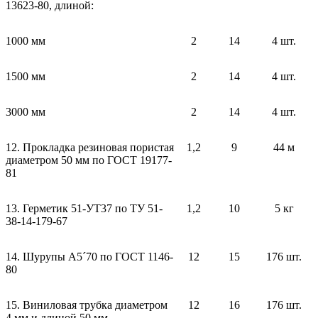
13623-80, длиной:
1000 мм
2
14
4 шт.
1500 мм
2
14
4 шт.
3000 мм
2
14
4 шт.
12. Прокладка резиновая пористая
1,2
9
44 м
диаметром 50 мм по ГОСТ 19177-
81
13. Герметик 51-УТ37 по ТУ 51-
1,2
10
5 кг
38-14-179-67
14. Шурупы А5´70 по ГОСТ 1146-
12
15
176 шт.
80
15. Виниловая трубка диаметром
12
16
176 шт.
4 мм и длиной 50 мм