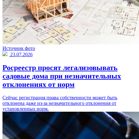
Источник фото
23.07.2026
Росреестр просят легализовывать
садовые дома при незначительных
отклонениях от норм
Сейчас регистрация права собственности может быть
отклонена даже из-за незначительного отклонения от
установленных норм.