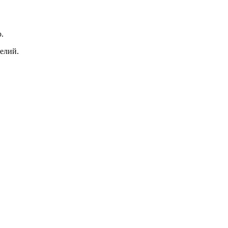
.
елий.