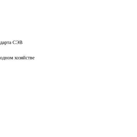
ндарта СЭВ
родном хозяйстве