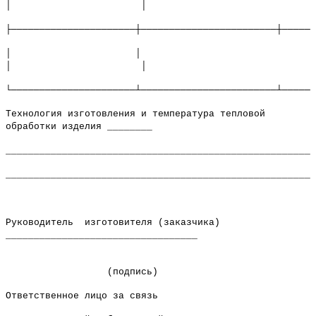
│ │
├──────────────────────┼────────────────────────┼──────
│ │
│ │
└──────────────────────┴────────────────────────┴──────
Технология изготовления и температура тепловой
обработки изделия ________
_______________________________________________________
_______________________________________________________
Руководитель изготовителя (заказчика)
__________________________________
(подпись)
Ответственное лицо за связь