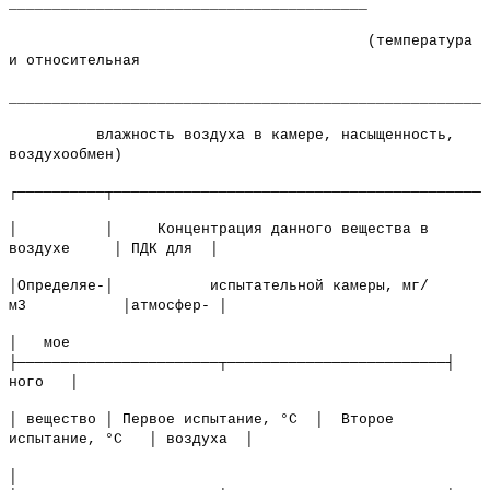
_________________________________________
(температура
и относительная
_______________________________________________________
влажность воздуха в камере, насыщенность,
воздухообмен)
┌──────────┬───────────────────────────────────────────
│ │ Концентрация данного вещества в
воздухе │ ПДК для │
│Определяе-│ испытательной камеры, мг/
м3 │атмосфер- │
│ мое
├───────────────────────┬─────────────────────────┤
ного │
│ вещество │ Первое испытание, °С │ Второе
испытание, °С │ воздуха │
│