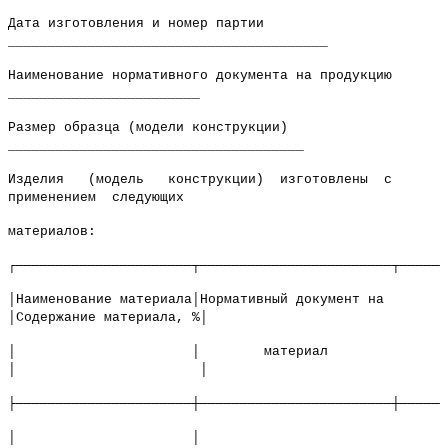
Дата изготовления и номер партии
________________________________________
Наименование нормативного документа на продукцию
________________________
Размер образца (модели конструкции)
_____________________________________
Изделия (модель конструкции) изготовлены с
применением следующих
материалов:
┌──────────────────────┬────────────────────────┬──────
│Наименование материала│Нормативный документ на
│Содержание материала, %│
│ │ материал
│ │
├──────────────────────┼────────────────────────┼──────
│ │