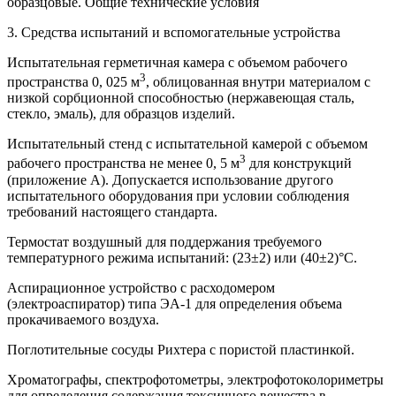
образцовые. Общие технические условия
3. Средства испытаний и вспомогательные устройства
Испытательная герметичная камера с объемом рабочего
3
пространства 0, 025 м
, облицованная внутри материалом с
низкой сорбционной способностью (нержавеющая сталь,
стекло, эмаль), для образцов изделий.
Испытательный стенд с испытательной камерой с объемом
3
рабочего пространства не менее 0, 5 м
для конструкций
(приложение А). Допускается использование другого
испытательного оборудования при условии соблюдения
требований настоящего стандарта.
Термостат воздушный для поддержания требуемого
температурного режима испытаний: (23±2) или (40±2)°С.
Аспирационное устройство с расходомером
(электроаспиратор) типа ЭА-1 для определения объема
прокачиваемого воздуха.
Поглотительные сосуды Рихтера с пористой пластинкой.
Хроматографы, спектрофотометры, электрофотоколориметры
для определения содержания токсичного вещества в