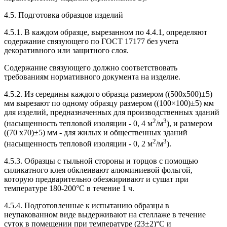
4.5. Подготовка образцов изделий
4.5.1. В каждом образце, вырезанном по 4.4.1, определяют
содержание связующего по ГОСТ 17177 без учета
декоративного или защитного слоя.
Содержание связующего должно соответствовать
требованиям нормативного документа на изделие.
4.5.2. Из середины каждого образца размером ((500х500)±5)
мм вырезают по одному образцу размером ((100×100)±5) мм
для изделий, предназначенных для производственных зданий
2
3
(насыщенность тепловой изоляции - 0, 4 м
/м
), и размером
((70 х70)±5) мм - для жилых и общественных зданий
2
3
(насыщенность тепловой изоляции - 0, 2 м
/м
).
4.5.3. Образцы с тыльной стороны и торцов с помощью
силикатного клея обклеивают алюминиевой фольгой,
которую предварительно обезжиривают и сушат при
температуре 180-200°С в течение 1 ч.
4.5.4. Подготовленные к испытанию образцы в
неупакованном виде выдерживают на стеллаже в течение
суток в помещении при температуре (23±2)°С и