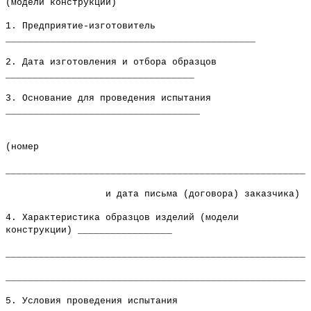
(модели конструкции)
1. Предприятие-изготовитель
_____________________________________________
2. Дата изготовления и отбора образцов
__________________________________
3. Основание для проведения испытания
___________________________________
(номер
_______________________________________________________
и дата письма (договора) заказчика)
4. Характеристика образцов изделий (модели
конструкции) _________________
_______________________________________________________
_______________________________________________________
5. Условия проведения испытания