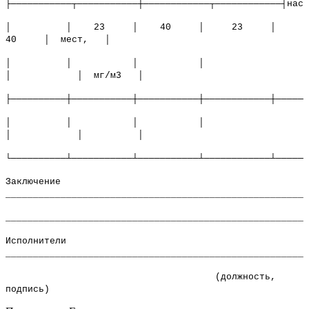
├───────────┬───────────┼────────────┬────────────┤насе
│ │ 23 │ 40 │ 23 │
40 │ мест, │
│ │ │ │
│ │ мг/м3 │
├──────────┼───────────┼───────────┼────────────┼──────
│ │ │ │
│ │ │
└──────────┴───────────┴───────────┴────────────┴──────
Заключение
_______________________________________________________
_______________________________________________________
Исполнители
_______________________________________________________
(должность,
подпись)