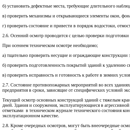
б) установить дефектные места, требующие длительного наблю
в) проверить механизмы и открывающиеся элементы окон, фона
г) проверить состояние и привести в порядок водостоки, отмо
2.6. Осенний осмотр проводится с целью проверки подготовки
При осеннем техническом осмотре необходимо;
а) тщательно проверить несущие и ограждающие конструкции з
б) проверить подготовленность покрытий зданий к удалению сне
в) проверить исправность и готовность к работе в зимних усло
2.7. Состояние противопожарных мероприятий во всех зданиях
предприятия в сроки, зависящие от специфических условий экс
Текущий осмотр основных конструкций зданий с тяжелым крано
дней. Здания и сооружения, эксплуатирующиеся в агрессивной
отметками в техническом журнале технического состояния ко
эксплуатационном качестве.
2.8. Кроме очередных осмотров, могут быть внеочередные осм