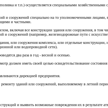
 поливка и т.п.) осуществляется специальными хозяйственными 
аний и сооружений специально на то уполномоченными лицами, 
бщими и частными.
елом, включая все конструкции здания или сооружения, в том ч
аний и сооружений (например, железнодорожные пути с искусст
ания, или сооружения комплекса, или отдельные конструкции, 
ционной или водопроводной сети).
одятся два раза в год - весной и осенью.
осмотр должен иметь своей целью освидетельствование состояния
авливаются дирекцией предприятия.
 ремонту зданий или сооружений, выполняемому в летний перио
струкций и выявить возможные повреждения их в результате ат