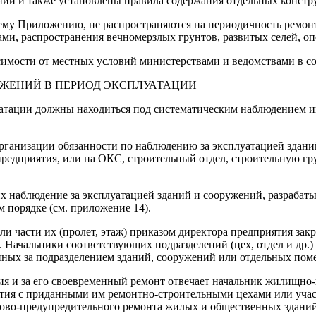
ений и также установлены правила содержания отдельных конст
ему Приложению, не распространяются на периодичность ремон
ми, распространения вечномерзлых грунтов, развитых селей, оп
симости от местных условий министерствами и ведомствами в с
УЖЕНИЙ В ПЕРИОД ЭКСПЛУАТАЦИИ
уатации должны находиться под систематическим наблюдением и
 организации обязанности по наблюдению за эксплуатацией здан
предприятия, или на ОКС, строительный отдел, строительную г
х наблюдение за эксплуатацией зданий и сооружений, разрабат
 порядке (см. приложение 14).
ли части их (пролет, этаж) приказом директора предприятия зак
Начальники соответствующих подразделений (цех, отдел и др.)
нных за подразделением зданий, сооружений или отдельных пом
тия и за его своевременный ремонт отвечает начальник жилищн
тия с приданными им ремонтно-строительными цехами или учас
ново-предупредительного ремонта жилых и общественных здани