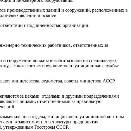
рукций и инженерного оборудования.
тов производственных зданий и сооружений, расположенных в
олзневых явлений и осыпей.
оответствии с подчиненностью организаций.
нженерно-технических работников, ответственных за
ий и сооружений должны возлагаться или на специальную
руппу, а также соответствующие эксплуатационные службы:
ывают министерства, ведомства, советы министров АССР,
репляются за цехами, отделами и другими подразделениями
 являются лицами, ответственными за правильную
ещений.
о-коммунального отдела, жилищно-эксплуатационной конторы
тками в зависимости от структуры предприятия
й, утвержденным Госстроем СССР.