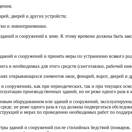
дения;
рей, дверей и других устройств;
стки и ливнеприемники.
 зданий и сооружений к зиме. К этому времени должны быть зак
даний и сооружений и принять меры по устранению всякого род
га и необходимых для этого средств (снеготаялки, рабочий инве
виях открывающихся элементов окон, фонарей, ворот, дверей и д
 и сооружениях, как при периодических, так и при текущих осм
плуатации производственных зданий, но не реже одного раза в 
вым оборудованием или зданий и сооружений, эксплуатирующихс
 среде, не реже одного раза в год должны подвергаться обслед
нструкций и мерах по проведению необходимых работ по подде
отры зданий и сооружений после стихийных бедствий (пожаров, 