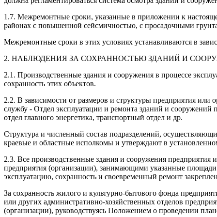
должна регламентироваться система осмотра зданий и сооруж
1.7. Межремонтные сроки, указанные в приложении к настоящ
районах с повышенной сейсмичностью, с просадочными грунта
Межремонтные сроки в этих условиях устанавливаются в зави
2. НАБЛЮДЕНИЯ ЗА СОХРАННОСТЬЮ ЗДАНИЙ И СООР
2.1. Производственные здания и сооружения в процессе экспл
сохранность этих объектов.
2.2. В зависимости от размеров и структуры предприятия или
службу - Отдел эксплуатации и ремонта зданий и сооружений 
отдел главного энергетика, транспортный отдел и др.
Структура и численный состав подразделений, осуществляющи
краевые и областные исполкомы и утверждают в установленном
2.3. Все производственные здания и сооружения предприятия и
предприятия (организации), занимающими указанные площади. 
эксплуатацию, сохранность и своевременный ремонт закрепле
За сохранность жилого и культурно-бытового фонда предприя
или других административно-хозяйственных отделов предприя
(организации), руководствуясь Положением о проведении пла