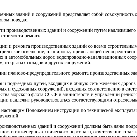
венных зданий и сооружений представляет собой совокупность 
овом порядке.
ти производственных зданий и сооружений путем надлежащего у
 стоимости ремонта.
ации и ремонта производственных зданий со всеми строительны
трическое освещение, планировку прилегающей непосредственно
ых и автомобильных дорог, водопроводно-канализационных соор
рм, открытых складов и других сооружений.
нии планово-предупредительного ремонта производственных зда
 и подъездных путей, входящих в общую сеть железных дорог 
вых и судоходных сооружений, входящих соответственно в сист
тва морского флота СССР и министерств и управлений речного
ации надлежит руководствоваться соответствующими отраслевы
и с настоящим Положением инструкции по технической эксплуа
оружений.
 производственных зданий и сооружений должны быть даны подро
нности инженерно-технического персонала, ответственного за 