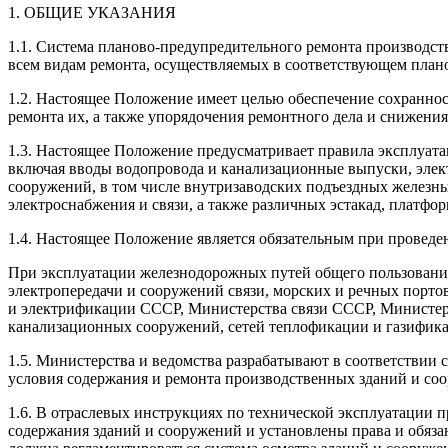
1. ОБЩИЕ УКАЗАНИЯ
1.1. Система планово-предупредительного ремонта производст
всем видам ремонта, осуществляемых в соответствующем план
1.2. Настоящее Положение имеет целью обеспечение сохраннос
ремонта их, а также упорядочения ремонтного дела и снижения
1.3. Настоящее Положение предусматривает правила эксплуат
включая вводы водопровода и канализационные выпуски, элек
сооружений, в том числе внутризаводских подъездных железн
электроснабжения и связи, а также различных эстакад, платфо
1.4. Настоящее Положение является обязательным при проведе
При эксплуатации железнодорожных путей общего пользования
электропередачи и сооружений связи, морских и речных порто
и электрификации СССР, Министерства связи СССР, Министерс
канализационных сооружений, сетей теплофикации и газифик
1.5. Министерства и ведомства разрабатывают в соответстви
условия содержания и ремонта производственных зданий и со
1.6. В отраслевых инструкциях по технической эксплуатации
содержания зданий и сооружений и установлены права и обяза