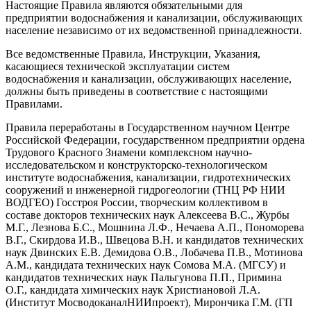
Настоящие Правила являются обязательными для
предприятии водоснабжения и канализации, обслуживающих
население независимо от их ведомственной принадлежности.
Все ведомственные Правила, Инструкции, Указания,
касающиеся технической эксплуатации систем
водоснабжения и канализации, обслуживающих население,
должны быть приведены в соответствие с настоящими
Правилами.
Правила переработаны в Государственном научном Центре
Российской Федерации, государственном предприятии ордена
Трудового Красного Знамени комплексном научно-
исследовательском и конструкторско-технологическом
институте водоснабжения, канализации, гидротехнических
сооружений и инженерной гидрогеологии (ТНЦ РФ НИИ
ВОДГЕО) Госстроя России, творческим коллективом в
составе докторов технических наук Алексеева В.С., Журбы
М.Г., Лезнова Б.С., Мошнина Л.Ф., Нечаева А.П., Пономорева
В.Г., Скирдова И.В., Швецова В.Н. и кандидатов технических
наук Двинских Е.В. Демидова О.В., Лобачева П.В., Мотинова
А.М., кандидата технических наук Сомова М.А. (МГСУ) и
кандидатов технических наук Пальгунова П.П., Примина
О.Г., кандидата химических наук Христиановой Л.А.
(Институт МосводоканалНИИпроект), Мирончика Г.М. (ГП