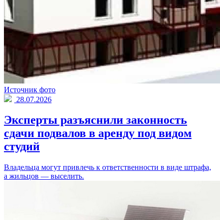
Источник фото
28.07.2026
Эксперты разъяснили законность
сдачи подвалов в аренду под видом
студий
Владельца могут привлечь к ответственности в виде штрафа,
а жильцов — выселить.