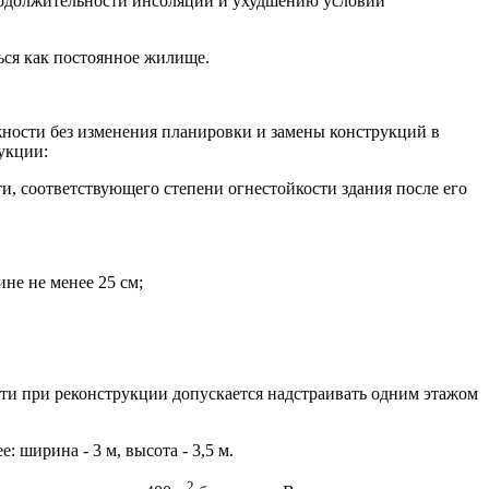
продолжительности инсоляции и ухудшению условий
ься как постоянное жилище.
жности без изменения планировки и замены конструкций в
укции:
, соответствующего степени огнестойкости здания после его
не не менее 25 см;
ости при реконструкции допускается надстраивать одним этажом
 ширина - 3 м, высота - 3,5 м.
2