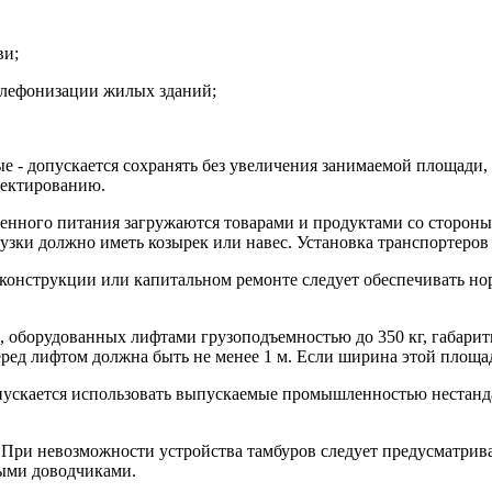
ви;
елефонизации жилых зданий;
е - допускается сохранять без увеличения занимаемой площади,
оектированию.
венного питания загружаются товарами и продуктами со сторон
узки должно иметь козырек или навес. Установка транспортеро
 реконструкции или капитальном ремонте следует обеспечиват
в, оборудованных лифтами грузоподъемностью до 350 кг, габа
ед лифтом должна быть не менее 1 м. Если ширина этой площад
пускается использовать выпускаемые промышленностью нестанд
 При невозможности устройства тамбуров следует предусматрива
ыми доводчиками.