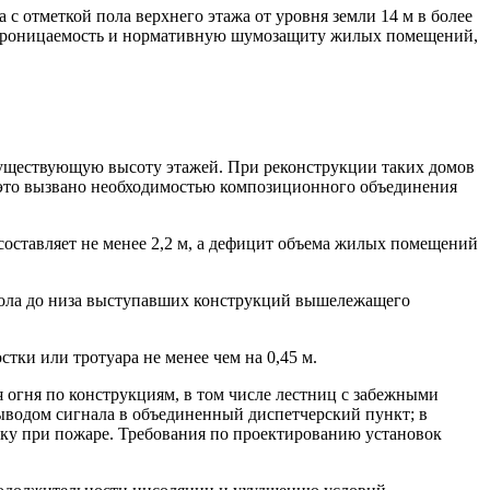
 отметкой пола верхнего этажа от уровня земли 14 м в более
епроницаемость и нормативную шумозащиту жилых помещений,
 существующую высоту этажей. При реконструкции таких домов
и это вызвано необходимостью композиционного объединения
составляет не менее 2,2 м, а дефицит объема жилых помещений
 пола до низа выступавших конструкций вышележащего
тки или тротуара не менее чем на 0,45 м.
 огня по конструкциям, в том числе лестниц с забежными
ыводом сигнала в объединенный диспетчерский пункт; в
тку при пожаре. Требования по проектированию установок