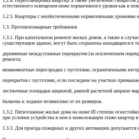
1.2.4. Перепланировка квартир, а также увеличение габарит
естественного освещения ниже нормативного уровня как в нем
1.2.5. Квартиры с необеспеченными нормативными уровнями и
1.3. Противопожарные требования
1.3.1. При капитальном ремонте жилых домов, а также в случ
существующем здании, могут быть сохранены находящиеся в т
деревянные междуэтажные перекрытия (за исключением перекры
ремонта;
межкомнатные перегородки с пустотами, ограниченными него
перекрытия с пустотами, если последние на участках примыка
лестничные площадки шириной, равной расчетной ширине марш
балконы и лоджии независимо от их размеров.
1.3.2. Пятиэтажные жилые дома на ниже III степени огнестойк
при условии устройства в нем и нижележащем этаже квартир в
1.3.3. Для проезда пожарных и других автомашин допускается и