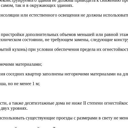
ов реконструируемого здания не должны приводить к снижению 
 самом, так и в окружающих зданиях.
нсоляции или естественного освещения не должны использоват
ае пристройки дополнительных объемов меньшей или равной эта
ехническом состоянии, не требующем замены, следующие констр
тий кухонь) при условии обеспечения предела их огнестойкости
рючими материалами;
ния соседних квартир заполнены негорючими материалами на дли
а, но не менее 1 м;
ости, а также десятиэтажные дома не ниже II степени огнестойк
 двух уровнях.
спользовать существующие проезды с размерами в свету не менее: