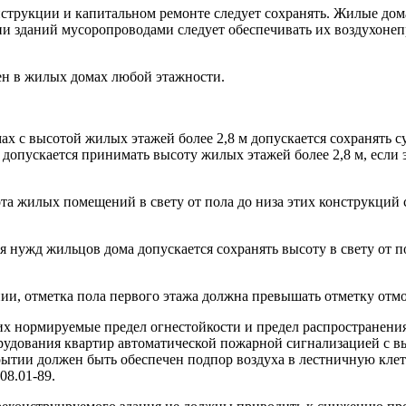
рукции и капитальном ремонте следует сохранять. Жилые дома с
и зданий мусоропроводами следует обеспечивать их воздухон
ен в жилых домах любой этажности.
ах с высотой жилых этажей более 2,8 м допускается сохранять
 допускается принимать высоту жилых этажей более 2,8 м, есл
а жилых помещений в свету от пола до низа этих конструкций 
я нужд жильцов дома допускается сохранять высоту в свету от
ии, отметка пола первого этажа должна превышать отметку отмос
х нормируемые предел огнестойкости и предел распространения
рудования квартир автоматической пожарной сигнализацией с в
рытии должен быть обеспечен подпор воздуха в лестничную кле
08.01-89.