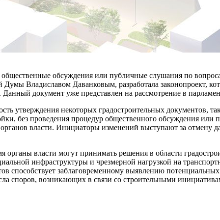
 общественные обсуждения или публичные слушания по вопроса
й Думы Владиславом Даванковым, разработала законопроект, ко
. Данный документ уже представлен на рассмотрение в парламен
ость утверждения некоторых градостроительных документов, та
ройки, без проведения процедур общественного обсуждения или
ганов власти. Инициаторы изменений выступают за отмену дан
емя органы власти могут принимать решения в области градостр
циальной инфраструктуры и чрезмерной нагрузкой на транспорт
ктов способствует заблаговременному выявлению потенциальных
ла споров, возникающих в связи со строительными инициатива