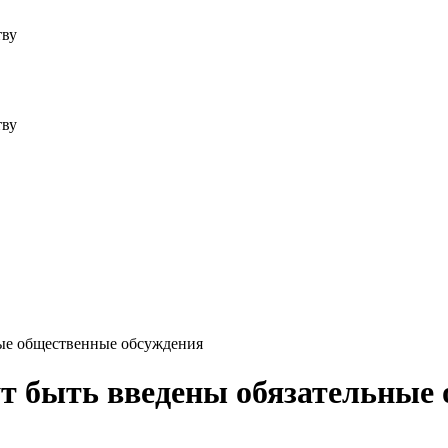
тву
тву
ные общественные обсуждения
ут быть введены обязательные