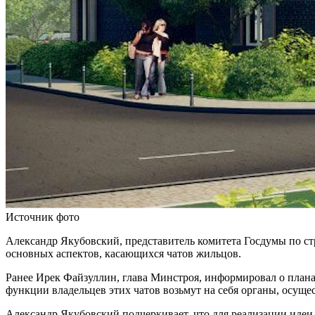
Источник фото
Александр Якубовский, представитель комитета Госдумы по с
основных аспектов, касающихся чатов жильцов.
Ранее Ирек Файзуллин, глава Минстроя, информировал о плана
функции владельцев этих чатов возьмут на себя органы, осуще
Александр Якубовский подчеркивает, что для реализации идеи