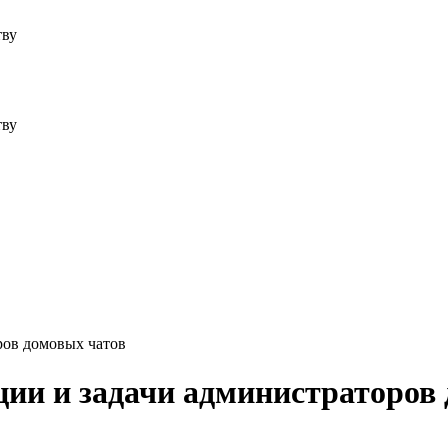
тву
тву
ров домовых чатов
ии и задачи администраторов