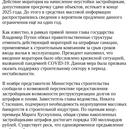
Действие моратория на начисление неустойки застройщикам,
допустившим просрочку сдачи объектов, истекает в конце
2025 года. До этого в средствах массовой информации
распространялись сведения о вероятном продлении данного
ограничения ещё на один год.
Как известно, в рамках прямой линии глава государства
Владимир Путин обязал правительственные структуры
отменить действующий мораторий на штрафные санкции,
применяемые к строительным компаниям за срыв сроков
ввода жилья в эксплуатацию. Президент напомнил, что
введение моратория было обусловлено кризисной ситуацией,
вызванной пандемией COVID-19. Данная мера была призвана
оказать поддержку строительному сектору в период
нестабильности.
В ноябре представители Министерства строительства
сообщили о возможной перспективе предоставления
застройщикам возможности реструктуризации долгов по
штрафам и пеням. Заместитель главы ведомства, Никита
Стасишин, подчеркнул необходимость недопущения массовых
банкротств в строительной индустрии. По оценкам вице-
премьера Марата Хуснуллина, общая сумма накопленных
застройщиками штрафов достигает порядка 100 миллиардов
рублей. Существует риск, что единовременное предъявление