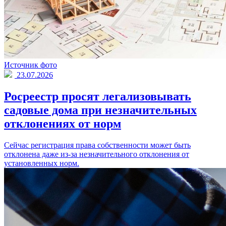
Источник фото
23.07.2026
Росреестр просят легализовывать
садовые дома при незначительных
отклонениях от норм
Сейчас регистрация права собственности может быть
отклонена даже из-за незначительного отклонения от
установленных норм.